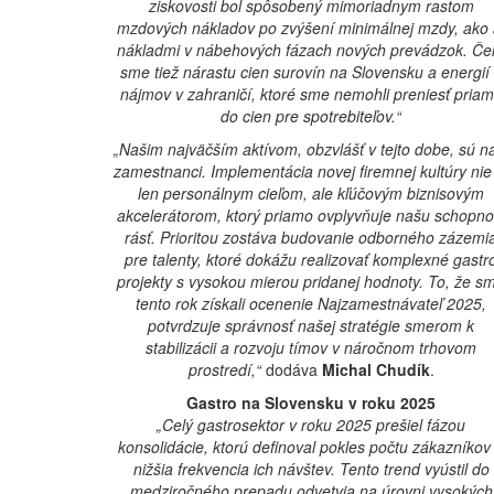
ziskovosti bol spôsobený mimoriadnym rastom
mzdových nákladov po zvýšení minimálnej mzdy, ako 
nákladmi v nábehových fázach nových prevádzok. Čeli
sme tiež nárastu cien surovín na Slovensku a energií
nájmov v zahraničí, ktoré sme nemohli preniesť pria
do cien pre spotrebiteľov.“
„Našim najväčším aktívom, obzvlášť v tejto dobe, sú n
zamestnanci. Implementácia novej firemnej kultúry nie
len personálnym cieľom, ale kľúčovým biznisovým
akcelerátorom, ktorý priamo ovplyvňuje našu schopno
rásť. Prioritou zostáva budovanie odborného zázemi
pre talenty, ktoré dokážu realizovať komplexné gastr
projekty s vysokou mierou pridanej hodnoty. To, že s
tento rok získali ocenenie Najzamestnávateľ 2025,
potvrdzuje správnosť našej stratégie smerom k
stabilizácii a rozvoju tímov v náročnom trhovom
prostredí,“
dodáva
Michal Chudík
.
Gastro na Slovensku v roku 2025
„Celý gastrosektor v roku 2025 prešiel fázou
konsolidácie, ktorú definoval pokles počtu zákazníkov
nižšia frekvencia ich návštev. Tento trend vyústil do
medziročného prepadu odvetvia na úrovni vysokých