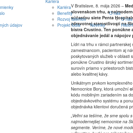
Kariéra
V Bratislave, 8. mája 2026 –
Med
dmienky
Kariéra
slovenskom trhu, a najmoderne
slo
Benefity
O nás
súčasťou siete Penta Hospita
Rozvoj talentov
O nás
zdravotnej starostlivosti na 
ných údajov
Projekt ľudia
Novinky
Histór
bistra Crustino. Ten ponúkne 
objednávanie jedál a nápojov
Lídri na trhu v rámci partnerskej s
zamestnancom, pacientom aj ná
poskytovaných služieb v oblasti 
ponúkne Crustino široký sortiment
surovín priamo v priestoroch bi
alebo kvalitnej kávy.
Unikátnym prvkom komplexného p
Nemocnice Bory, ktorá umožní
o
kódu mobilným zariadením sa do
objednávkového systému a ponuky
objednávka klientovi doručená p
„Veľmi sa tešíme, že sme spolu s
najmodernejšej nemocnice na Sl
segmente. Veríme, že nové moder