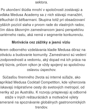
sektora.
Po ukončení štúdia mnohí v spoločnosti zostávajú a
vďaka Medusa Academy sa z nich stávajú manažéri,
éfkuchári či šéfbarmani. Skupina totiž pri obsadzovaní
vyšších pozícií siaha v prvom rade do vlastných radov,
čím dáva šikovným zamestnancom jasnú perspektívu
kariérneho rastu, aká nemá v segmente konkurenciu.
Motivácia cez zážitky a jasnú víziu
krem odborného vzdelávania kladie Medusa dôraz na
otiváciu a budovanie komunity. Zamestnanci sú vedení
 zodpovednosti a vedomiu, aký dopad má ich práca na
elý biznis, pričom výkon je vždy spojený so spoločnou
oslavou úspechov.
Súčasťou firemného života sú interné súťaže, ako
apríklad Medusa Cocktail Competition, kde výhercovia
získavajú inšpiratívne cesty do svetových metropol, od
eriky až po Austráliu. K rozvoju prispievajú aj odborné
stáže v iných reštauráciách a motivačné výlety
amerané na spoznávanie globálnych gastronomických
trendov.