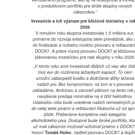
v produktovom portfóliu pre širšie skupiny nových
zákazníkov.“
Investície a ich význam pre kľúčové iniciatívy v ro
2026
V minulom roku skupina investovala 1,5 milióna eur,
primárne do rozvoja existujúcej siete prevádzok, ako 
do finalizácie a rozbehu nového pivovaru a reštaurác
DOCK7. A práve rozvoj pivovaru DOCK7 je kľúčovou
plánovanou investíciou pre rast skupiny v roku 2026
„V tomto roku sme investovali ďalších už viac ako 300
tísíc eur do rozšírenia ležiackych kapacít. To nám
umožní zabezpečiť kvalitu a dodržanie dĺžky ležania
našich pív. Bez kompromisov, na tom si v pivovare
zakladáme. Ambíciou a zároveň plánom na tento rok 
navýšenie predaja minimálne na 4 000 hektolitrov.
Udalosťou roka bude uvedenie našich remeselných p
do celej siete pivární a reštaurácií Klubovňa už od aprí
2026. Preberáme kompletne celú kategóriu
alkoholického piva. Dostupné bude široké portfólio, kt
už mali zákazníci možnosť ochutnať priamo v DOCK7,
hovorí
Tomáš Holec
, riaditeľ pivovaru DOCK7 a dopĺň