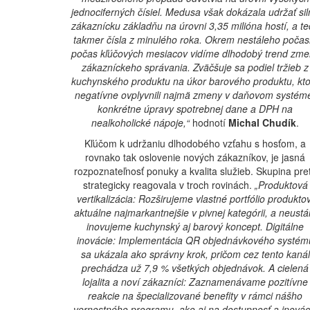
jednociferných čísiel. Medusa však dokázala udržať si
zákaznícku základňu na úrovni 3,35 milióna hostí, a t
takmer čísla z minulého roka. Okrem nestáleho počas
počas kľúčových mesiacov vidíme dlhodobý trend zme
zákazníckeho správania. Zväčšuje sa podiel tržieb z
kuchynského produktu na úkor barového produktu, kto
negatívne ovplyvnili najmä zmeny v daňovom systém
konkrétne úpravy spotrebnej dane a DPH na
nealkoholické nápoje,“
hodnotí
Michal Chudík
.
Kľúčom k udržaniu dlhodobého vzťahu s hosťom, a
rovnako tak oslovenie nových zákazníkov, je jasná
rozpoznateľnosť ponuky a kvalita služieb. Skupina pre
strategicky reagovala v troch rovinách.
„Produktová
vertikalizácia: Rozširujeme vlastné portfólio produktov
aktuálne najmarkantnejšie v pivnej kategórii, a neustá
inovujeme kuchynský aj barový koncept. Digitálne
inovácie: Implementácia QR objednávkového systém
sa ukázala ako správny krok, pričom cez tento kanál
prechádza už 7,9 % všetkých objednávok. A cielená
lojalita a noví zákazníci: Zaznamenávame pozitívne
reakcie na špecializované benefity v rámci nášho
vernostného programu, ako aj na dostupnosť a inovác