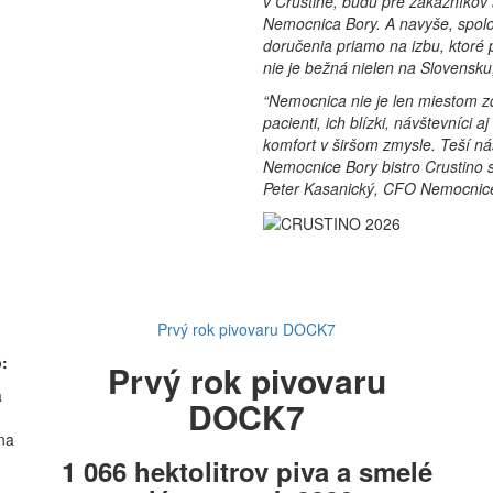
v Crustine, budú pre zákazníkov
Nemocnica Bory. A navyše, spolo
doručenia priamo na izbu, ktoré
nie je bežná nielen na Slovensku
“Nemocnica nie je len miestom zdr
pacienti, ich blízki, návštevníci 
komfort v širšom zmysle. Teší n
Nemocnice Bory bistro Crustino s
Peter Kasanický, CFO Nemocnice 
Prvý rok pivovaru DOCK7
:
Prvý rok pivovaru
a
DOCK7
na
1 066 hektolitrov piva a smelé