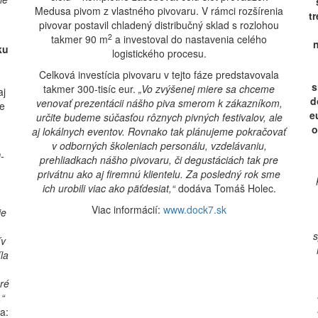
Medusa pivom z vlastného pivovaru. V rámci rozšírenia
t
pivovar postavil chladený distribučný sklad s rozlohou
2
takmer 90 m
a investoval do nastavenia celého
n
ku
logistického procesu.
Celková investícia pivovaru v tejto fáze predstavovala
s
takmer 300-tisíc eur.
„Vo zvýšenej miere sa chceme
aj
d
venovať prezentácii nášho piva smerom k zákazníkom,
ie
e
určite budeme súčasťou rôznych pivných festivalov, ale
o
aj lokálnych eventov. Rovnako tak plánujeme pokračovať
.
v odborných školeniach personálu, vzdelávaniu,
-
prehliadkach nášho pivovaru, či degustáciách tak pre
privátnu ako aj firemnú klientelu. Za posledný rok sme
ich urobili viac ako päťdesiat,“
dodáva Tomáš Holec.
Viac informácií:
www.dock7.sk
je
s
ív
la
oré
“
a: