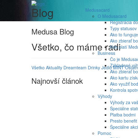
Blog
Medusacard
O Medusacard
Registrácia d
Typy statusov
Medusa Blog
Ako to funguje
Ako zbierať b
Všetko, čo máme radi
Kde platí Med
Business
Čo je Medusa
Základené vý
Všetko
Aktuality
Dreamteam
Drinky
Jedlo
MINT
Ostat
Ako zbierať b
Ako kartu zís
Najnovší článok
Ako využiť bo
Kontrola spot
Výhody
Výhody za va
Špeciálne sta
Platba bodmi
Presto benefit
Špeciálne akc
Pomoc