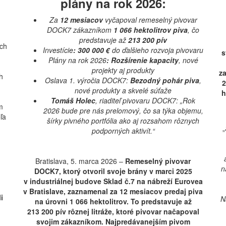
plány na rok 2026:
Za
12 mesiacov
vyčapoval remeselný pivovar
DOCK7 zákazníkom
1 066 hektolitrov piva
, čo
predstavuje až
213 200 pív
ych
Investície
: 300 000 €
do ďalšieho rozvoja pivovaru
s
Plány na rok 2026
: Rozšírenie kapacity
, nové
projekty aj produkty
z
h
Oslava 1. výročia DOCK7:
Bezodný pohár piva
,
2
nové produkty a skvelé súťaže
h
Tomáš Holec
, riaditeľ pivovaru DOCK7: „Rok
m
2026 bude pre nás prelomový, čo sa týka objemu,
ľa
šírky pivného portfólia ako aj rozsahom rôznych
„
podporných aktivít.“
Bratislava, 5. marca 2026 –
Remeselný pivovar
n
DOCK7, ktorý otvoril svoje brány v marci 2025
v industriálnej budove Sklad č.7 na nábreží Eurovea
v Bratislave, zaznamenal za 12 mesiacov predaj piva
i
N
na úrovni 1 066 hektolitrov. To predstavuje až
213 200 pív rôznej litráže, ktoré pivovar načapoval
svojim zákazníkom. Najpredávanejším pivom