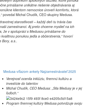
 skvelým doplnkom špičkových služieb, ktoré ponúka
čne prinášame unikátne riešenie objednávania aj
 ponúkne klientom nemocnice úroveň komfortu, ktorá
,“
povedal Michal Chudík, CEO skupiny Medusa.
avotnej starostlivosti – každý deň tu trávia čas
aj naši zamestnanci. Aj preto chceme myslieť na ich
ás, že v spolupráci s Medusou prinášame do
 kvalitnou ponukou jedla a občerstvenia,“ hovorí
Bory, a.s..
Medusa víťazom ankety Najzamestnávateľ 2025
Verejnosť ocenila inklúziu, firemnú kultúru a
investície do talentov
Michal Chudík, CEO Medusa: „Sila Medusy je v jej
ľuďoch.“
Program firemnej kultúry Medusa potvrdzuje svoju