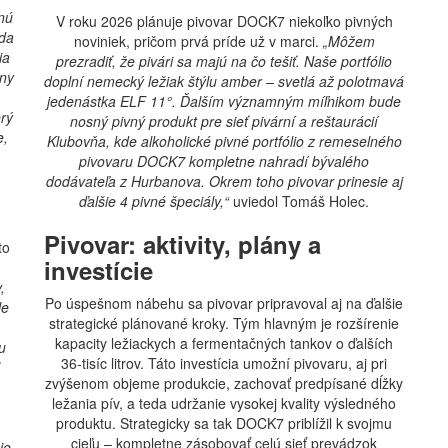
lnú
V roku 2026 plánuje pivovar DOCK7 niekoľko pivných
eda
noviniek, pričom prvá príde už v marci.
„Môžem
ia
prezradiť, že pivári sa majú na čo tešiť. Naše portfólio
ny
doplní nemecký ležiak štýlu amber – svetlá až polotmavá
jedenástka ELF 11°. Ďalším významným míľnikom bude
rý
nosný pivný produkt pre sieť pivární a reštaurácií
e,
Klubovňa, kde alkoholické pivné portfólio z remeselného
pivovaru DOCK7 kompletne nahradí bývalého
dodávateľa z Hurbanova. Okrem toho pivovar prinesie aj
ďalšie 4 pivné špeciály,“
uviedol Tomáš Holec.
Pivovar: aktivity, plány a
to
investície
,
Po úspešnom nábehu sa pivovar pripravoval aj na ďalšie
le
strategické plánované kroky. Tým hlavným je rozšírenie
kapacity ležiackych a fermentačných tankov o ďalších
u
36-tisíc litrov. Táto investícia umožní pivovaru, aj pri
zvýšenom objeme produkcie, zachovať predpísané dĺžky
ležania pív, a teda udržanie vysokej kvality výsledného
produktu. Strategicky sa tak DOCK7 priblížil k svojmu
cieľu – kompletne zásobovať celú sieť prevádzok
ie