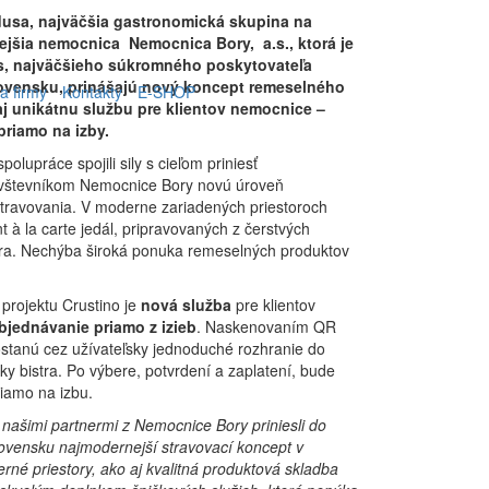
usa, najväčšia gastronomická skupina na
jšia nemocnica Nemocnica Bory, a.s., ktorá je
ls, najväčšieho súkromného poskytovateľa
Slovensku, prinášajú nový koncept remeselného
ia firmy
Kontakty
E-SHOP
aj unikátnu službu pre klientov nemocnice –
 priamo na izby.
polupráce spojili sily s cieľom priniesť
vštevníkom Nemocnice Bory novú úroveň
stravovania. V moderne zariadených priestoroch
 à la carte jedál, pripravovaných z čerstvých
stra. Nechýba široká ponuka remeselných produktov
rojektu Crustino je
nová služba
pre klientov
bjednávanie priamo z izieb
. Naskenovaním QR
stanú cez užívateľsky jednoduché rozhranie do
 bistra. Po výbere, potvrdení a zaplatení, bude
riamo na izbu.
 našimi partnermi z Nemocnice Bory priniesli do
ovensku najmodernejší stravovací koncept v
né priestory, ako aj kvalitná produktová skladba