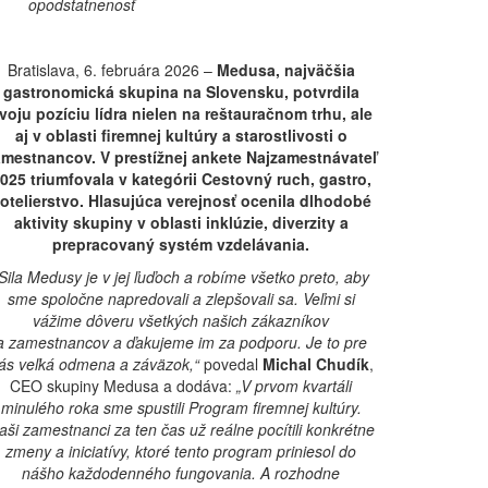
opodstatnenosť
Bratislava, 6. februára 2026 –
Medusa, najväčšia
gastronomická skupina na Slovensku, potvrdila
voju pozíciu lídra nielen na reštauračnom trhu, ale
aj v oblasti firemnej kultúry a starostlivosti o
amestnancov. V prestížnej ankete Najzamestnávateľ
025 triumfovala v kategórii
Cestovný ruch, gastro,
otelierstvo
. Hlasujúca verejnosť ocenila dlhodobé
aktivity skupiny v oblasti inklúzie, diverzity a
prepracovaný systém vzdelávania.
Sila Medusy je v jej ľuďoch a robíme všetko preto, aby
sme spoločne napredovali a zlepšovali sa. Veľmi si
vážime dôveru všetkých našich zákazníkov
a zamestnancov a ďakujeme im za podporu. Je to pre
ás veľká odmena a záväzok,“
povedal
Michal Chudík
,
CEO skupiny Medusa a dodáva:
„V prvom kvartáli
minulého roka sme spustili Program firemnej kultúry.
aši zamestnanci za ten čas už reálne pocítili konkrétne
zmeny a iniciatívy, ktoré tento program priniesol do
nášho každodenného fungovania.
A rozhodne