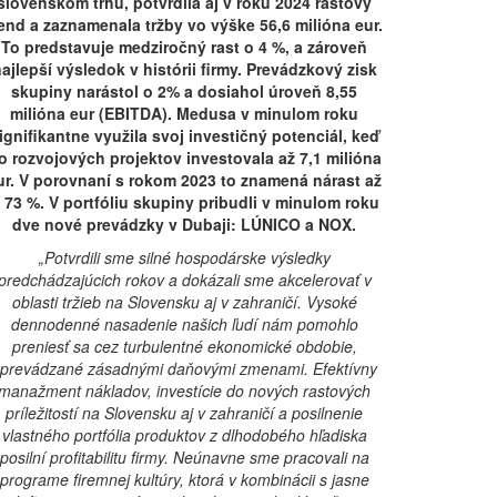
slovenskom trhu, potvrdila aj v roku 2024 rastový
rend a zaznamenala tržby vo výške 56,6 milióna eur.
To predstavuje medziročn
ý rast o 4 %, a zároveň
ajlepší výsledok v histórii firmy. Prevádzkový zisk
skupiny narástol o 2% a dosiahol úroveň 8,55
milióna eur (EBITDA). Medusa v minulom roku
ignifikantne využila svoj investičný potenciál, keď
o rozvojových projektov investovala až 7,1 milióna
ur. V porovnaní s rokom 2023 to znamená nárast až
 73 %. V portfóliu skupiny pribudli v minulom roku
dve nové prevádzky v Dubaji: LÚNICO a NOX.
„Potvrdili sme silné hospo
dárske výsledky
predchádzajúcich rokov a dokázali sme akcelerovať v
oblasti tržieb na Slovensku aj v z
ahraničí. Vysoké
dennodenné nasadenie našich ľudí nám pomohlo
preniesť sa cez turbulentné ekonomické obdobie,
prevádzané zásadnými daňovými zmenami. Efektívny
manažment nákladov, investície do nových rastových
príležitostí na Slovensku aj v zahraničí a posilnenie
vlastného portfólia produktov z dlhodobého hľadiska
posilní profitabilitu firmy. Neúnavne sme pracovali na
programe firemnej kultúry, ktorá v kombinácii s jasne