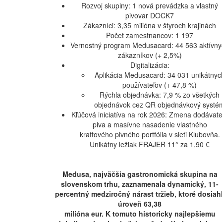
Rozvoj skupiny: 1 nová prevádzka a vlastný
pivovar DOCK7
Zákazníci: 3,35 milióna v štyroch krajinách
Počet zamestnancov: 1 197
Vernostný program Medusacard: 44 563 aktívn
zákazníkov (+ 2,5%)
Digitalizácia:
Aplikácia Medusacard: 34 031 unikátnyc
používateľov (+ 47,8 %)
Rýchla objednávka: 7,9 % zo všetkých
objednávok cez QR objednávkový systé
Kľúčová iniciatíva na rok 2026: Zmena dodávate
piva a masívne nasadenie vlastného
kraftového pivného portfólia v sieti Klubovňa.
Unikátny ležiak FRAJER 11° za 1,90 €
Medusa, najväčšia gastronomická skupina na
slovenskom trhu,
zaznamenala dynamický, 11-
percentný medziročný nárast tržieb, ktoré dosiahl
úroveň 63,38
milióna eur. K tomuto historicky najlepšiemu