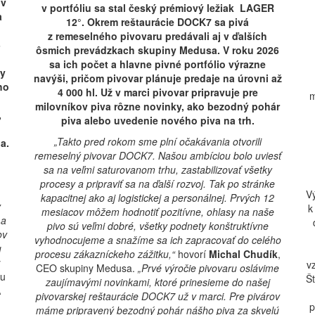
 v
v portfóliu sa stal český prémiový ležiak LAGER
a
12°. Okrem reštaurácie DOCK7 sa pivá
z remeselného pivovaru predávali aj v ďalších
3
ôsmich prevádzkach skupiny Medusa. V roku 2026
sa ich počet a hlavne pivné portfólio výrazne
ky
navýši, pričom pivovar plánuje predaje na úrovni až
ho
4 000 hl. Už v marci pivovar pripravuje pre
m
milovníkov piva rôzne novinky, ako bezodný pohár
,
piva alebo uvedenie nového piva na trh.
„Takto pred rokom sme plní očakávania otvorili
a.
remeselný pivovar DOCK7. Našou ambíciou bolo uviesť
sa na veľmi saturovanom trhu, zastabilizovať všetky
procesy a pripraviť sa na ďalší rozvoj. Tak po stránke
Vý
kapacitnej ako aj logistickej a personálnej. Prvých 12
v
k
mesiacov môžem hodnotiť pozitívne, ohlasy na naše
 a
pivo sú veľmi dobré, všetky podnety konštruktívne
ov
vyhodnocujeme a snažíme sa ich zapracovať do celého
u
procesu zákazníckeho zážitku,“
hovorí
Michal Chudík
,
y
v
CEO skupiny Medusa.
„Prvé výročie pivovaru oslávime
mu
Š
zaujímavými novinkami, ktoré prinesieme do našej
A
pivovarskej reštaurácie DOCK7 už v marci. Pre pivárov
p
máme pripravený bezodný pohár nášho piva za skvelú