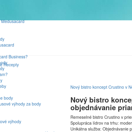
o Medusacard
ody
usacard
card Business?
hody
né
Recepty
ody
kam?
dy
reby
Nový bistro koncept Crustino v 
Nový bistro konce
še body
tusové výhody za body
objednávanie pria
Remeselné bistro Crustino v pri
iové výhody
Spolupráca lídrov na trhu: moder
Unikátna služba: Objednávanie p