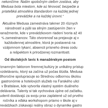
nekončíme. Našim spoločným cieľom zostáva, aby
Medusa bola miestom, kde sú férovosť, bezpečie a
priateľská atmosféra štandardom na každej jednej
prevádzke a na každej úrovni.“
Aktuálne Medusa zamestnáva takmer 20 rôznych
národností a pýši sa silným zastúpením žien v
anažmente, kde v prevádzkovom riadení tvoria až 40
% zamestnancov. Táto otvorenosť sa prejavuje aj v
každodennej atmosfére, ktorá je postavená na
vzájomnom tykaní, absencii prísneho dress codu
a rešpektom k prirodzenej rozmanitosti.
Od školských lavíc k manažérskym postom
znamným faktorom firemnej kultúry je unikátny prístup
 vzdelávaniu, ktorý sa začína už počas štúdia. Medusa
dlhoročne spolupracuje so Strednou odbornou školou
gastronómie a hotelových služieb na Farského ulici
v Bratislave, kde vytvorila vlastný systém duálneho
zdelávania. Talenty si tak vychováva úplne od začiatku.
tudenti dostávajú za svoju prax zaplatené už od prvého
ročníka a vďaka workshopom priamo v škole aj v
revádzkach získavajú reálny obraz o dynamike gastro