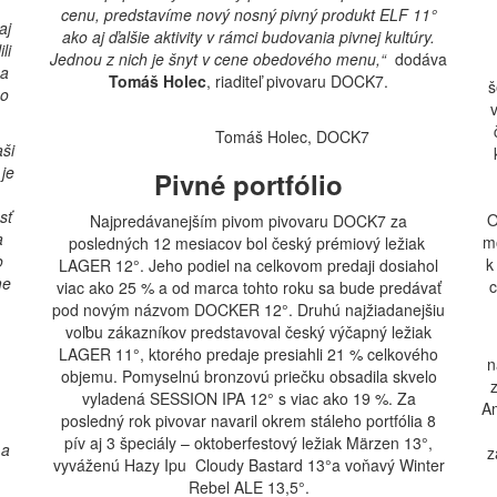
cenu, predstavíme nový nosný pivný produkt ELF 11°
aj
ako aj ďalšie aktivity v rámci budovania pivnej kultúry.
li
Jednou z nich je šnyt v cene obedového menu,“
dodáva
 a
Tomáš Holec
, riaditeľ pivovaru DOCK7.
š
mo
Tomáš Holec, DOCK7
aši
 je
Pivné portfólio
sť
O
Najpredávanejším pivom pivovaru DOCK7 za
a
m
posledných 12 mesiacov bol český prémiový ležiak
o
k
LAGER 12°. Jeho podiel na celkovom predaji dosiahol
me
c
viac ako 25 % a od marca tohto roku sa bude predávať
pod novým názvom DOCKER 12°. Druhú najžiadanejšiu
voľbu zákazníkov predstavoval český výčapný ležiak
LAGER 11°, ktorého predaje presiahli 21 % celkového
n
objemu. Pomyselnú bronzovú priečku obsadila skvelo
vyladená SESSION IPA 12° s viac ako 19 %. Za
Am
posledný rok pivovar navaril okrem stáleho portfólia 8
pív aj 3 špeciály – oktoberfestový ležiak Märzen 13°,
 a
z
vyváženú Hazy Ipu Cloudy Bastard 13°a voňavý Winter
Rebel ALE 13,5°.