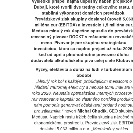
výsledku prispel najmä úspešný nábeh projektov
Dubaji, ktoré tvorili dve tretiny celkového rastu, 
stabilná výkonnosť domácich prevádzok.
Prevádzkový zisk skupiny dosiahol úroveň 5,06
milióna eur (EBITDA) a investície 1,5 milióna eur.
Medusa minulý rok úspešne spustila do prevádz
remeselný pivovar DOCK7 s reštauráciou
rovnaké
mena. Pivovar je pre skupinu strategickou
investíciou, ktorá sa naplno prejaví už roku
2026
keď od apríla plnohodnotne prevezme úlohu
dodávateľa alkoholického piva celej siete
Klubovň
Výzvy, efektivita a dôraz na ľudí v turbulentnom
období
„Minulý rok bol s každým pribúdajúcim mesiacom o
hľadaní vnútornej efektivity a nebude tomu inak ani 
roku 2026. Neustála optimalizácia interných procesov
reinvestovanie kapitálu do vlastného portfólia produkt
nám pomohla generovať očakávanú pridanú hodnot
pre zákazníka,“
hovorí
Michal Chudík
, CEO skupin
Medusa. Napriek rastu tržieb čelila skupina náročné
ekonomickému prostrediu. Prevádzkový zisk EBITD
dosiahol 5,063 milióna eur.
„Medziročný pokles