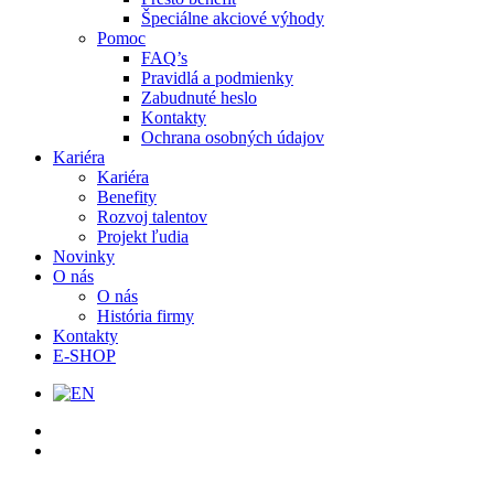
Špeciálne akciové výhody
Pomoc
FAQ’s
Pravidlá a podmienky
Zabudnuté heslo
Kontakty
Ochrana osobných údajov
Kariéra
Kariéra
Benefity
Rozvoj talentov
Projekt ľudia
Novinky
O nás
O nás
História firmy
Kontakty
E-SHOP