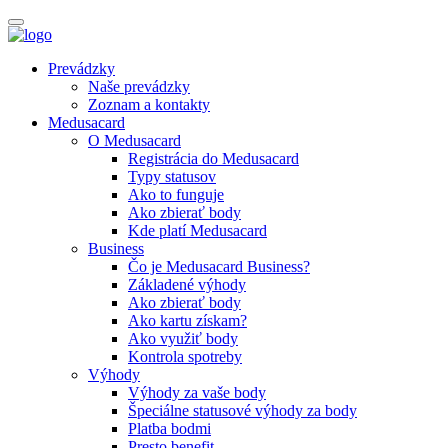
Prevádzky
Naše prevádzky
Zoznam a kontakty
Medusacard
O Medusacard
Registrácia do Medusacard
Typy statusov
Ako to funguje
Ako zbierať body
Kde platí Medusacard
Business
Čo je Medusacard Business?
Základené výhody
Ako zbierať body
Ako kartu získam?
Ako využiť body
Kontrola spotreby
Výhody
Výhody za vaše body
Špeciálne statusové výhody za body
Platba bodmi
Presto benefit