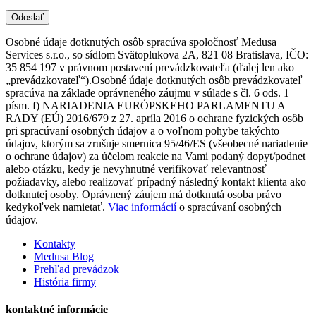
Osobné údaje dotknutých osôb spracúva spoločnosť Medusa
Services s.r.o., so sídlom Svätoplukova 2A, 821 08 Bratislava, IČO:
35 854 197 v právnom postavení prevádzkovateľa (ďalej len ako
„prevádzkovateľ“).Osobné údaje dotknutých osôb prevádzkovateľ
spracúva na základe oprávneného záujmu v súlade s čl. 6 ods. 1
písm. f) NARIADENIA EURÓPSKEHO PARLAMENTU A
RADY (EÚ) 2016/679 z 27. apríla 2016 o ochrane fyzických osôb
pri spracúvaní osobných údajov a o voľnom pohybe takýchto
údajov, ktorým sa zrušuje smernica 95/46/ES (všeobecné nariadenie
o ochrane údajov) za účelom reakcie na Vami podaný dopyt/podnet
alebo otázku, kedy je nevyhnutné verifikovať relevantnosť
požiadavky, alebo realizovať prípadný následný kontakt klienta ako
dotknutej osoby. Oprávnený záujem má dotknutá osoba právo
kedykoľvek namietať.
Viac informácií
o spracúvaní osobných
údajov.
Kontakty
Medusa Blog
Prehľad prevádzok
História firmy
kontaktné informácie