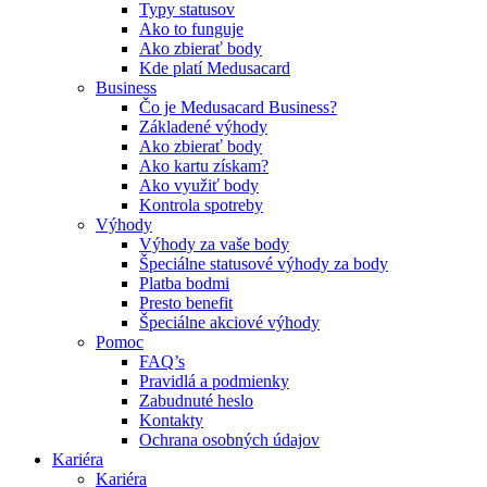
Typy statusov
Ako to funguje
Ako zbierať body
Kde platí Medusacard
Business
Čo je Medusacard Business?
Základené výhody
Ako zbierať body
Ako kartu získam?
Ako využiť body
Kontrola spotreby
Výhody
Výhody za vaše body
Špeciálne statusové výhody za body
Platba bodmi
Presto benefit
Špeciálne akciové výhody
Pomoc
FAQ’s
Pravidlá a podmienky
Zabudnuté heslo
Kontakty
Ochrana osobných údajov
Kariéra
Kariéra