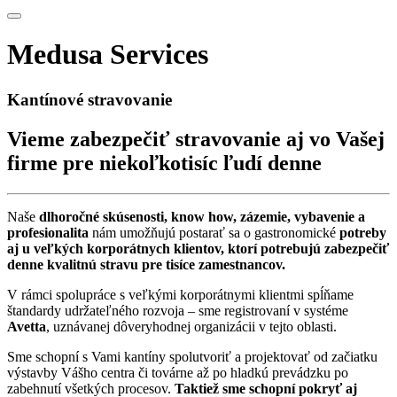
Medusa Services
Kantínové stravovanie
Vieme zabezpečiť stravovanie aj vo Vašej
firme pre niekoľkotisíc ľudí denne
Naše
dlhoročné skúsenosti, know how, zázemie, vybavenie a
profesionalita
nám umožňujú postarať sa o gastronomické
potreby
aj u veľkých korporátnych klientov, ktorí potrebujú zabezpečiť
denne kvalitnú stravu pre tisíce zamestnancov.
V rámci spolupráce s veľkými korporátnymi klientmi spĺňame
štandardy udržateľného rozvoja – sme registrovaní v systéme
Avetta
, uznávanej dôveryhodnej organizácii v tejto oblasti.
Sme schopní s Vami kantíny spolutvoriť a projektovať od začiatku
výstavby Vášho centra či továrne až po hladkú prevádzku po
zabehnutí všetkých procesov.
Taktiež sme schopní pokryť aj