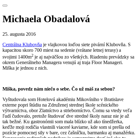
Michaela Obadalová
25. augusta 2016
Centrálna Klubovňa
je vlajkovou loďou siete pivární Klubovňa. S
kapacitou skoro 700 miest na sedenie (vrátane letnej terasy) a
2
svojimi 1400m
je aj najväčšou zo všetkých. Riadeniu prevádzky sa
okrem Generálneho Managera venujú aj traja Floor Manageri.
Miška je jednou z nich.
Miška, povedz nám niečo o sebe. Čo už máš za sebou?
Vyštudovala som Hotelovú akadémiu Mikovíniho v Bratislave
externe popri štúdiu na Združenej strednej škole scénického
výtvarníctva, obor Zlatníctvo a strieborníctvo. Čomu sa vtedy veľa
ľudí čudovalo, pretože študovať dve stredné školy naraz nie je až
tak bežné. Ku gastronómii som mala blízko už ako tínedžerka,
keďže moji rodičia vlastnili viaceré kaviarne, kde som si prešla od
pozície pomocnej sily v bare, cez čašníčku, barmanku aj manažérku.