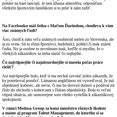
poháre na bare tancujú. Je tam úžasna atmosféra, odporúčam
všetkým športovým fanúšikom si to prísť k nám zažiť.
Na Facebooku máš fotku s Maťom Ďurindom, chodieva k vám
viac známych ľudí?
Áno, chodí k nám veľa známych osobností nielen zo Slovenska, ale
aj zo sveta. Sú to rôzni športovci, hudobníci, politici či inak známi
ľudia. No ja osobne to nevnímam inak, keďže si myslím, že o
všetkých zákazníkov sa treba starať čo najlepšie.
Čo najvtipnejšie či najabsurdnejšie si musela počas práce
riešiť?
Asi najvtipnejšie bolo, keď si ma nechal zavolať jeden zákazník, že
by potreboval pomôcť. Lámanou angličtinou mi vysvetľoval, že má
objednaný koberec, ale nevie, či mu ho dovezú domov a podával mi
číslo do obchodu s kobercami s číslom objednávky. Bola to veľmi
vtipná situácia, ale samozrejme som všetko vyriešila k zákazníkovej
spokojnosti.
V rámci Medusa Group sa koná množstvo rôznych školení
a máme aj program Talent Management, do ktorého si sa