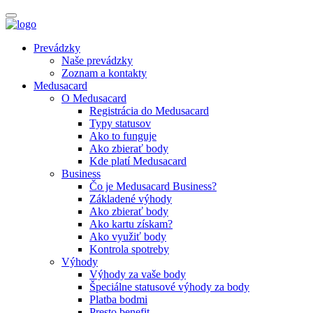
Prevádzky
Naše prevádzky
Zoznam a kontakty
Medusacard
O Medusacard
Registrácia do Medusacard
Typy statusov
Ako to funguje
Ako zbierať body
Kde platí Medusacard
Business
Čo je Medusacard Business?
Základené výhody
Ako zbierať body
Ako kartu získam?
Ako využiť body
Kontrola spotreby
Výhody
Výhody za vaše body
Špeciálne statusové výhody za body
Platba bodmi
Presto benefit