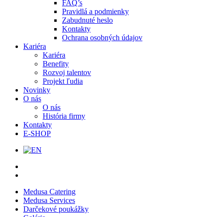
FAQ’s
Pravidlá a podmienky
Zabudnuté heslo
Kontakty
Ochrana osobných údajov
Kariéra
Kariéra
Benefity
Rozvoj talentov
Projekt ľudia
Novinky
O nás
O nás
História firmy
Kontakty
E-SHOP
Medusa Catering
Medusa Services
Darčekové poukážky