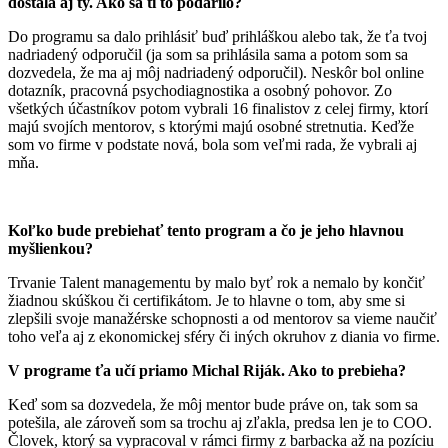
dostala aj ty. Ako sa ti to podarilo?
Do programu sa dalo prihlásiť buď prihláškou alebo tak, že ťa tvoj
nadriadený odporučil (ja som sa prihlásila sama a potom som sa
dozvedela, že ma aj môj nadriadený odporučil). Neskôr bol online
dotazník, pracovná psychodiagnostika a osobný pohovor. Zo
všetkých účastníkov potom vybrali 16 finalistov z celej firmy, ktorí
majú svojích mentorov, s ktorými majú osobné stretnutia. Keďže
som vo firme v podstate nová, bola som veľmi rada, že vybrali aj
mňa.
Koľko bude prebiehať tento program a čo je jeho hlavnou
myšlienkou?
Trvanie Talent managementu by malo byť rok a nemalo by končiť
žiadnou skúškou či certifikátom. Je to hlavne o tom, aby sme si
zlepšili svoje manažérske schopnosti a od mentorov sa vieme naučiť
toho veľa aj z ekonomickej sféry či iných okruhov z diania vo firme.
V programe ťa učí priamo Michal Riják. Ako to prebieha?
Keď som sa dozvedela, že môj mentor bude práve on, tak som sa
potešila, ale zároveň som sa trochu aj zľakla, predsa len je to COO.
Človek, ktorý sa vypracoval v rámci firmy z barbacka až na pozíciu