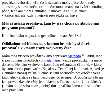
prevádzkového riaditeľa, čo je úžasné a motivujúce. Jeho rady
a postrehy si neskutočne cením. Stretnutia máme na kvázi neutrálnej
pôde, teda ani nie v Centrálnej Klubovni a ani u Michala
v kancelárií, ale vždy v nejakej prevádzke pri káve.
Máš aj nejakú predstavu, kam by si sa chcela po absolvovaní
programu posunúť?
Kam inam ako na pozíciu generálneho manažéra? 🙂
Odhliadnuc od Klubovne, v ktorom brande by si chcela
pracovať a v ktorom tráviš svoj voľný čas?
Mám rada viacero prevádzok ako napríklad
Mercado
či Kubu, rada
si pochutnám na jedlách vo
wagamama
, každá prevádzka má niečo
do seba. Nemám vyslovene konkrétnu reštauráciu či brand, v ktorej
by som chcela pracovať radšej ako v Centrálnej Klubovni. Aj keď je
Centrálna naozaj veľká. Denne sa tam nachodím neskutočne veľa
kilometrov a stále sa tam niečo deje, čo je super. A podľa mňa to nie
je o prevádzke, ale vždy je to hlavne o ľuďoch, s ktorými robíte. A
ja mám okolo seba naozaj dobrý tím, aj vďaka čomu tam skutočne
rada pracujem.