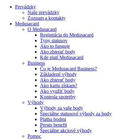
Prevádzky
Naše prevádzky
Zoznam a kontakty
Medusacard
O Medusacard
Registrácia do Medusacard
Typy statusov
Ako to funguje
Ako zbierať body
Kde platí Medusacard
Business
Čo je Medusacard Business?
Základené výhody
Ako zbierať body
Ako kartu získam?
Ako využiť body
Kontrola spotreby
Výhody
Výhody za vaše body
Špeciálne statusové výhody za body
Platba bodmi
Presto benefit
Špeciálne akciové výhody
Pomoc