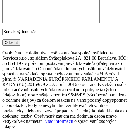
Osobné údaje dotknutých osôb spracúva spoločnosť Medusa
Services s.r.o., so sídlom Svätoplukova 2A, 821 08 Bratislava, IČO:
35 854 197 v právnom postavení prevádzkovateľa (ďalej len ako
„prevádzkovateľ“).Osobné údaje dotknutých osôb prevádzkovateľ
spracúva na základe oprávneného záujmu v súlade s čl. 6 ods. 1
písm. f) NARIADENIA EURÓPSKEHO PARLAMENTU A
RADY (EÚ) 2016/679 z 27. apríla 2016 o ochrane fyzických osôb
pri spracúvaní osobných údajov a o voľnom pohybe takýchto
údajov, ktorým sa zrušuje smernica 95/46/ES (všeobecné nariadenie
o ochrane údajov) za účelom reakcie na Vami podaný dopyt/podnet
alebo otázku, kedy je nevyhnutné verifikovať relevantnosť
požiadavky, alebo realizovať prípadný následný kontakt klienta ako
dotknutej osoby. Oprávnený záujem má dotknutá osoba právo
kedykoľvek namietať.
Viac informácií
o spracúvaní osobných
údajov.