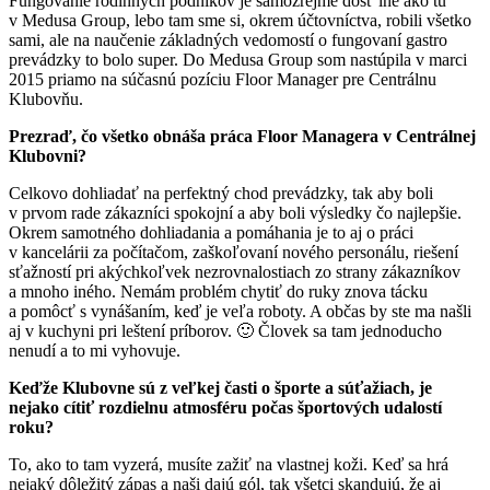
Fungovanie rodinných podnikov je samozrejme dosť iné ako tu
v Medusa Group, lebo tam sme si, okrem účtovníctva, robili všetko
sami, ale na naučenie základných vedomostí o fungovaní gastro
prevádzky to bolo super. Do Medusa Group som nastúpila v marci
2015 priamo na súčasnú pozíciu Floor Manager pre Centrálnu
Klubovňu.
Prezraď, čo všetko obnáša práca Floor Managera v Centrálnej
Klubovni?
Celkovo dohliadať na perfektný chod prevádzky, tak aby boli
v prvom rade zákazníci spokojní a aby boli výsledky čo najlepšie.
Okrem samotného dohliadania a pomáhania je to aj o práci
v kancelárii za počítačom, zaškoľovaní nového personálu, riešení
sťažností pri akýchkoľvek nezrovnalostiach zo strany zákazníkov
a mnoho iného. Nemám problém chytiť do ruky znova tácku
a pomôcť s vynášaním, keď je veľa roboty. A občas by ste ma našli
aj v kuchyni pri leštení príborov. 🙂 Človek sa tam jednoducho
nenudí a to mi vyhovuje.
Keďže Klubovne sú z veľkej časti o športe a súťažiach, je
nejako cítiť rozdielnu atmosféru počas športových udalostí
roku?
To, ako to tam vyzerá, musíte zažiť na vlastnej koži. Keď sa hrá
nejaký dôležitý zápas a naši dajú gól, tak všetci skandujú, že aj