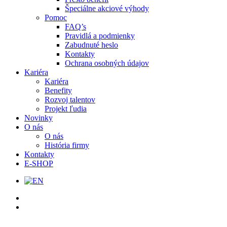
Špeciálne akciové výhody
Pomoc
FAQ’s
Pravidlá a podmienky
Zabudnuté heslo
Kontakty
Ochrana osobných údajov
Kariéra
Kariéra
Benefity
Rozvoj talentov
Projekt ľudia
Novinky
O nás
O nás
História firmy
Kontakty
E-SHOP