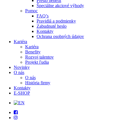
Presto benefit
Špeciálne akciové výhody
Pomoc
FAQ’s
Pravidlá a podmienky
Zabudnuté heslo
Kontakty
Ochrana osobných údajov
Kariéra
Kariéra
Benefity
Rozvoj talentov
Projekt ľudia
Novinky
O nás
O nás
História firmy
Kontakty
E-SHOP