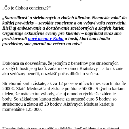
„Čo je úlohou concierge?“
„Starostlivosť o strieborných a zlatých klientov. Nemusíte volať do
každej prevádzky – zavoláte concierge a on vybaví vašu rezerváciu.
Rieši aj embosovanie a doručovanie strieborných a zlatých kariet.
Organizuje exkluzívne eventy pre klientov – napríklad teraz sme
predstavovali
nové menu v Kubu
a hostí, ktorí tam chodia
pravidelne, sme pozvali na večeru na nás.“
Dokonca sa dozvedáme, že jedným z benefitov pre strieborných
a zlatých hostí je aj taxík zadarmo v rámci Bratislavy – a to už znie
ako seriózny benefit, obzvlášť počas dlhšieho večera.
Striebornú kartu získate, ak za 12 po sebe idúcich mesiacoch utratíte
2000€. Zlatú MedusaCard získate po útrate 5000€. S týmito kartami
nielen, že máte extra výhody, ale aj omnoho rýchlejšie zbierate
body. So základnou kartou získate za utratené euro 5 bodov, so
striebornou a zlatou až 20 bodov. Aktívnych Medusa kariet je
momentálne 125 000.
Nezabudnite tú svoju použiť najbližšie, keď pôjdete do niektorej