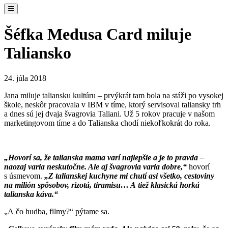
Šéfka Medusa Card miluje
Taliansko
24. júla 2018
Jana miluje taliansku kultúru – prvýkrát tam bola na stáži po vysokej
škole, neskôr pracovala v IBM v tíme, ktorý servisoval taliansky trh
a dnes sú jej dvaja švagrovia Taliani. Už 5 rokov pracuje v našom
marketingovom tíme a do Talianska chodí niekoľkokrát do roka.
„Hovorí sa, že talianska mama varí najlepšie a je to pravda –
naozaj varia neskutočne. Ale aj švagrovia varia dobre,“
hovorí
s úsmevom.
„Z talianskej kuchyne mi chutí asi všetko, cestoviny
na milión spôsobov, rizotá, tiramisu… A tiež klasická horká
talianska káva.“
„A čo hudba, filmy?“ pýtame sa.