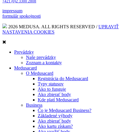
+421 (0)2 3300 2808
impressum
formulár spokojnosti
2026 MEDUSA. ALL RIGHTS RESERVED /
UPRAVIŤ
NASTAVENIA COOKIES
Prevádzky
Naše prevádzky
Zoznam a kontakty
Medusacard
O Medusacard
Registrácia do Medusacard
Typy statusov
Ako to funguje
Ako zbierať body
Kde platí Medusacard
Business
Čo je Medusacard Business?
Základené výhody
Ako zbierať body
Ako kartu získam?
Ako využiť body