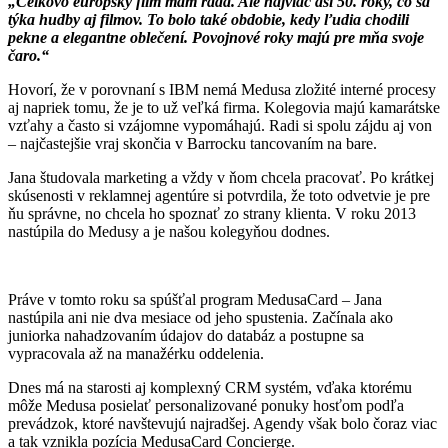
„Celkovo európsky film mám rada. Ale najviac asi 50. roky, čo sa
týka hudby aj filmov. To bolo také obdobie, kedy ľudia chodili
pekne a elegantne oblečení. Povojnové roky majú pre mňa svoje
čaro.“
Hovorí, že v porovnaní s IBM nemá Medusa zložité interné procesy
aj napriek tomu, že je to už veľká firma. Kolegovia majú kamarátske
vzťahy a často si vzájomne vypomáhajú. Radi si spolu zájdu aj von
– najčastejšie vraj skončia v Barrocku tancovaním na bare.
Jana študovala marketing a vždy v ňom chcela pracovať. Po krátkej
skúsenosti v reklamnej agentúre si potvrdila, že toto odvetvie je pre
ňu správne, no chcela ho spoznať zo strany klienta. V roku 2013
nastúpila do Medusy a je našou kolegyňou dodnes.
Práve v tomto roku sa spúšťal program MedusaCard – Jana
nastúpila ani nie dva mesiace od jeho spustenia. Začínala ako
juniorka nahadzovaním údajov do databáz a postupne sa
vypracovala až na manažérku oddelenia.
Dnes má na starosti aj komplexný CRM systém, vďaka ktorému
môže Medusa posielať personalizované ponuky hosťom podľa
prevádzok, ktoré navštevujú najradšej. Agendy však bolo čoraz viac
a tak vznikla pozícia MedusaCard Concierge.