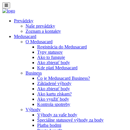
Prevádzky
Naše prevádzky
Zoznam a kontakty
Medusacard
O Medusacard
Registrácia do Medusacard
Typy statusov
Ako to funguje
Ako zbierať body
Kde platí Medusacard
Business
Čo je Medusacard Business?
Základené výhody
Ako zbierať body
Ako kartu získam?
Ako využiť body
Kontrola spotreby
Výhody
Výhody za vaše body
Špeciálne statusové výhody za body
Platba bodmi