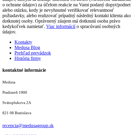
o ochrane údajov) za účelom reakcie na Vami podaný dopyt/podnet
alebo otázku, kedy je nevyhnutné verifikovať relevantnosť
požiadavky, alebo realizovať prípadný následný kontakt klienta ako
dotknutej osoby. Oprávnený záujem má dotknutá osoba právo
kedykoľvek namietať.
Viac informácií
o spracúvaní osobných
údajov.
Kontakty
Medusa Blog
Prehľad prevádzok
História firmy
kontaktné informácie
Medusa
Pradiareň 1900
Svätoplukova 2A
821 08 Bratislava
recepcia@medusagroup.sk