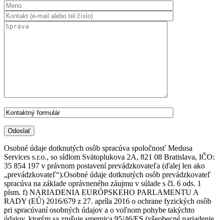
Osobné údaje dotknutých osôb spracúva spoločnosť Medusa
Services s.r.o., so sídlom Svätoplukova 2A, 821 08 Bratislava, IČO:
35 854 197 v právnom postavení prevádzkovateľa (ďalej len ako
„prevádzkovateľ“).Osobné údaje dotknutých osôb prevádzkovateľ
spracúva na základe oprávneného záujmu v súlade s čl. 6 ods. 1
písm. f) NARIADENIA EURÓPSKEHO PARLAMENTU A
RADY (EÚ) 2016/679 z 27. apríla 2016 o ochrane fyzických osôb
pri spracúvaní osobných údajov a o voľnom pohybe takýchto
údajov, ktorým sa zrušuje smernica 95/46/ES (všeobecné nariadenie