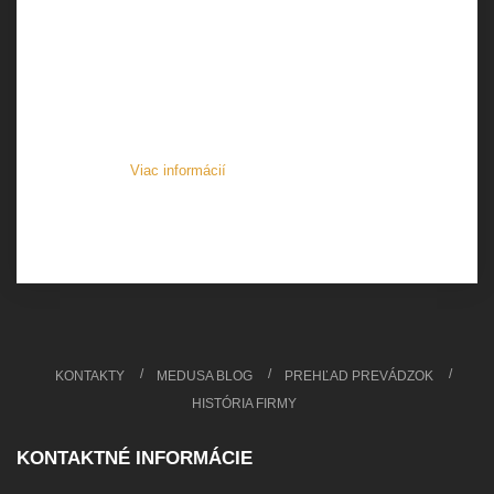
spracúvaní osobných údajov a o voľnom pohybe takýchto
údajov, ktorým sa zrušuje smernica 95/46/ES (všeobecné
nariadenie o ochrane údajov) za účelom reakcie na Vami
podaný dopyt/podnet alebo otázku, kedy je nevyhnutné
verifikovať relevantnosť požiadavky, alebo realizovať
prípadný následný kontakt klienta ako dotknutej osoby.
Oprávnený záujem má dotknutá osoba právo kedykoľvek
namietať.
Viac informácií
o spracúvaní osobných údajov.
KONTAKTY
MEDUSA BLOG
PREHĽAD PREVÁDZOK
HISTÓRIA FIRMY
KONTAKTNÉ INFORMÁCIE