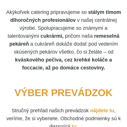
Akýkoľvek catering pripravujeme so
stálym tímom
dlhoročných profesionálov
v našej centrálnej
výrobe. Spolupracujeme so známymi a
talentovanými
cukrármi,
pričom naša
remeselná
pekáreň
a cukráreň dokáže dodať pod vedením
skúsených pekárov všetko, čo si želáte – od
kváskového pečiva, cez krehké koláče a
foccacie, až po domáce cestoviny.
VÝBER PREVÁDZOK
Stručný prehľad našich prevádzok
nájdete tu
,
veríme, že si vyberiete. Obchodné podmienky sú k
dispozícii
tu
.