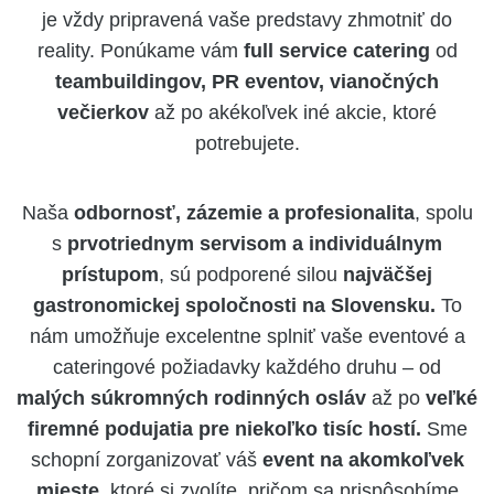
je vždy pripravená vaše predstavy zhmotniť do
reality. Ponúkame vám
full service catering
od
teambuildingov, PR eventov, vianočných
večierkov
až po akékoľvek iné akcie, ktoré
potrebujete.
Naša
odbornosť, zázemie a profesionalita
, spolu
s
prvotriednym servisom a individuálnym
prístupom
, sú podporené silou
najväčšej
gastronomickej spoločnosti na Slovensku.
To
nám umožňuje excelentne splniť vaše eventové a
cateringové požiadavky každého druhu – od
malých súkromných rodinných osláv
až po
veľké
firemné podujatia pre niekoľko tisíc hostí.
Sme
schopní zorganizovať váš
event na akomkoľvek
mieste,
ktoré si zvolíte, pričom sa prispôsobíme