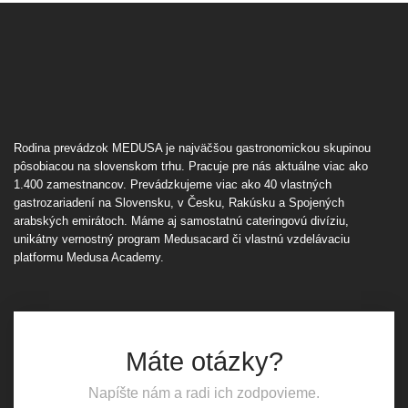
Rodina prevádzok MEDUSA je najväčšou gastronomickou skupinou
pôsobiacou na slovenskom trhu. Pracuje pre nás aktuálne viac ako
1.400 zamestnancov. Prevádzkujeme viac ako 40 vlastných
gastrozariadení na Slovensku, v Česku, Rakúsku a Spojených
arabských emirátoch. Máme aj samostatnú cateringovú divíziu,
unikátny vernostný program Medusacard či vlastnú vzdelávaciu
platformu Medusa Academy.
Máte otázky?
Napíšte nám a radi ich zodpovieme.