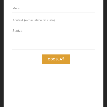
Osobné údaje dotknutých osôb spracúva spoločnosť
Medusa Services s.r.o., so sídlom Svätoplukova 2A, 821
08 Bratislava, IČO: 35 854 197 v právnom postavení
prevádzkovateľa (ďalej len ako „prevádzkovateľ“).Osobné
údaje dotknutých osôb prevádzkovateľ spracúva na základe
oprávneného záujmu v súlade s čl. 6 ods. 1 písm. f)
NARIADENIA EURÓPSKEHO PARLAMENTU A RADY (EÚ)
2016/679 z 27. apríla 2016 o ochrane fyzických osôb pri