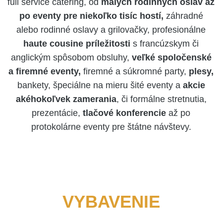
full service catering, od
malých rodinných osláv až
po eventy pre niekoľko tisíc hostí,
záhradné
alebo rodinné oslavy a grilovačky, profesionálne
haute cousine príležitosti
s francúzskym či
anglickým spôsobom obsluhy,
veľké spoločenské
a firemné eventy,
firemné a súkromné party,
plesy,
bankety, špeciálne na mieru šité eventy a
akcie
akéhokoľvek zamerania
, či formálne stretnutia,
prezentácie,
tlačové konferencie
až po
protokolárne eventy pre štátne návštevy.
VYBAVENIE