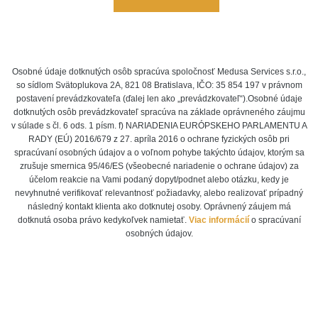
Osobné údaje dotknutých osôb spracúva spoločnosť Medusa Services s.r.o.,
so sídlom Svätoplukova 2A, 821 08 Bratislava, IČO: 35 854 197 v právnom
postavení prevádzkovateľa (ďalej len ako „prevádzkovateľ“).Osobné údaje
dotknutých osôb prevádzkovateľ spracúva na základe oprávneného záujmu
v súlade s čl. 6 ods. 1 písm. f) NARIADENIA EURÓPSKEHO PARLAMENTU A
RADY (EÚ) 2016/679 z 27. apríla 2016 o ochrane fyzických osôb pri
spracúvaní osobných údajov a o voľnom pohybe takýchto údajov, ktorým sa
zrušuje smernica 95/46/ES (všeobecné nariadenie o ochrane údajov) za
účelom reakcie na Vami podaný dopyt/podnet alebo otázku, kedy je
nevyhnutné verifikovať relevantnosť požiadavky, alebo realizovať prípadný
následný kontakt klienta ako dotknutej osoby. Oprávnený záujem má
dotknutá osoba právo kedykoľvek namietať.
Viac informácií
o spracúvaní
osobných údajov.