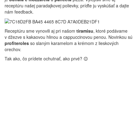
receptúru našej paradajkovej polievky, príďte ju vyskúšať a dajte
nám feedback.
Receptúru sme vynovili aj pri našom
tiramisu
, ktoré podávame
v džezve s kakaovou hlinou a cappuccinovou penou. Novinkou sú
profiteroles
so slaným karamelom a krémom z lieskových
orechov.
Tak ako, čo prídete ochutnať, ako prvé? 😊