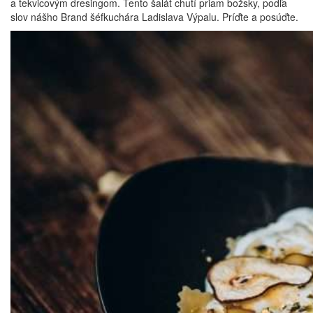
a tekvicovým dresingom. Tento šalát chutí priam božsky, podľa
slov nášho Brand šéfkuchára Ladislava Výpalu. Príďte a posúďte.