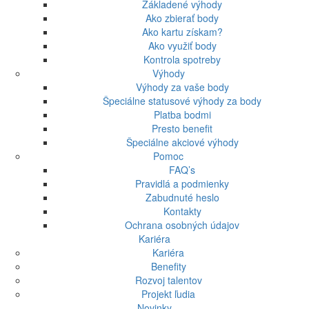
Základené výhody
Ako zbierať body
Ako kartu získam?
Ako využiť body
Kontrola spotreby
Výhody
Výhody za vaše body
Špeciálne statusové výhody za body
Platba bodmi
Presto benefit
Špeciálne akciové výhody
Pomoc
FAQ’s
Pravidlá a podmienky
Zabudnuté heslo
Kontakty
Ochrana osobných údajov
Kariéra
Kariéra
Benefity
Rozvoj talentov
Projekt ľudia
Novinky