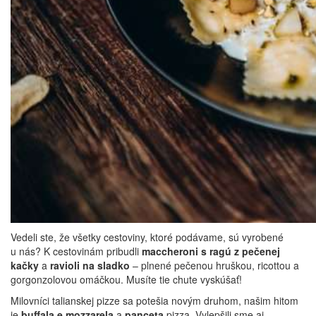
Vedeli ste, že všetky cestoviny, ktoré podávame, sú vyrobené
u nás? K cestovinám pribudli
maccheroni s ragú z pečenej
kačky
a
ravioli na sladko
– plnené pečenou hruškou, ricottou a
gorgonzolovou omáčkou. Musíte tie chute vyskúšať!
Milovníci talianskej pizze sa potešia novým druhom, našim hitom
je
buffala e mozzarela
a
panceta
pizza. Vylepšili sme aj