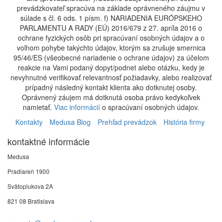
prevádzkovateľ spracúva na základe oprávneného záujmu v
súlade s čl. 6 ods. 1 písm. f) NARIADENIA EURÓPSKEHO
PARLAMENTU A RADY (EÚ) 2016/679 z 27. apríla 2016 o
ochrane fyzických osôb pri spracúvaní osobných údajov a o
voľnom pohybe takýchto údajov, ktorým sa zrušuje smernica
95/46/ES (všeobecné nariadenie o ochrane údajov) za účelom
reakcie na Vami podaný dopyt/podnet alebo otázku, kedy je
nevyhnutné verifikovať relevantnosť požiadavky, alebo realizovať
prípadný následný kontakt klienta ako dotknutej osoby.
Oprávnený záujem má dotknutá osoba právo kedykoľvek
namietať.
Viac informácií
o spracúvaní osobných údajov.
Kontakty
Medusa Blog
Prehľad prevádzok
História firmy
kontaktné informácie
Medusa
Pradiareň 1900
Svätoplukova 2A
821 08 Bratislava