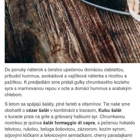
Do ponuky nátierok s čerstvo upečenou domácou ciabiattou,
pribudol hummus, avokádová a vajíčková nátierka s ricottou a
pažítkou. K predjedlám sme pridali guľky chrumkavého kozieho
syra s marinovanou repou v octe a domáci hummus s arabským
chlebom.
S letom sa spájajú šaláty, plné farieb a vitamínov. Tie naše sme
obohatili o
cézar šalát
v kombinácii s lososom,
Kubu šalát
o kuracie prsia na grile a grilovaný halloumi syr. Chrumkavou
novinkou je quinoa
šalát formaggio di capra
, s pečenou hokaido
tekvicou, rukolou, beluga šošovicou, zázvorom, kozím syrom,
sójovými klíčkami a tekvicovými semiačkami, cherry paradajkami