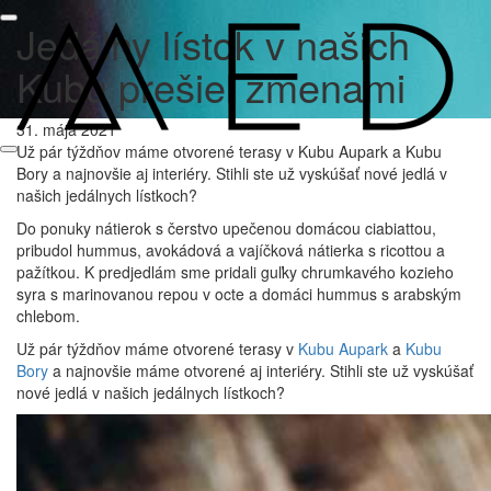
Jedálny lístok v našich
Kubu prešiel zmenami
31. mája 2021
Už pár týždňov máme otvorené terasy v Kubu Aupark a Kubu
Bory a najnovšie aj interiéry. Stihli ste už vyskúšať nové jedlá v
našich jedálnych lístkoch?
Do ponuky nátierok s čerstvo upečenou domácou ciabiattou,
pribudol hummus, avokádová a vajíčková nátierka s ricottou a
pažítkou. K predjedlám sme pridali guľky chrumkavého kozieho
syra s marinovanou repou v octe a domáci hummus s arabským
chlebom.
Už pár týždňov máme otvorené terasy v
Kubu Aupark
a
Kubu
Bory
a najnovšie máme otvorené aj interiéry. Stihli ste už vyskúšať
nové jedlá v našich jedálnych lístkoch?