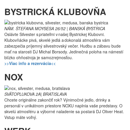
BYSTRICKÁ KLUBOVŇA
NÁM. ŠTEFANA MOYSESA 26/52 | BANSKÁ BYSTRICA
Oslávte Silvester s priateľmi v našej Bystrickej Klubovni.
Klubovňácke pivá, skvelé jedlá a dokonalá atmosféra vám
zabezpečia príjemný silvestrovský večer. Hudbu a zábavu bude
mať na starosti DJ Michal Borsody. Jedinečná poloha na námestí
blízko ohňostroja je samozrejmosťou.
>>Viac info a rezervácia<<
NOX
SVÄTOPLUKOVA 2A| BRATISLAVA
Chcete originálne zakončiť rok? Výnimočné jedlo, drinky a
personál v unikátnom priestore NOXU naplnia vaše predstavy. O
skvelú atmosféru a výborné naladenie sa postará DJ Oliver Heat.
Vstup máte voľný.