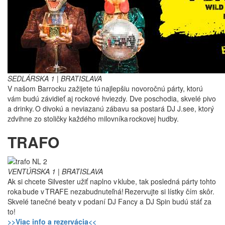
SEDLÁRSKA 1 | BRATISLAVA
V našom Barrocku zažijete tú najlepšiu novoročnú párty, ktorú
vám budú závidieť aj rockové hviezdy. Dve poschodia, skvelé pivo
a drinky. O divokú a neviazanú zábavu sa postará DJ J.see, ktorý
zdvihne zo stoličky každého milovníka rockovej hudby.
TRAFO
VENTÚRSKA 1 | BRATISLAVA
Ak si chcete Silvester užiť naplno v klube, tak posledná párty tohto
roka bude v TRAFE nezabudnuteľná! Rezervujte si lístky čím skôr.
Skvelé tanečné beaty v podaní DJ Fancy a DJ Spin budú stáť za
to!
>>Viac info a rezervácia<<