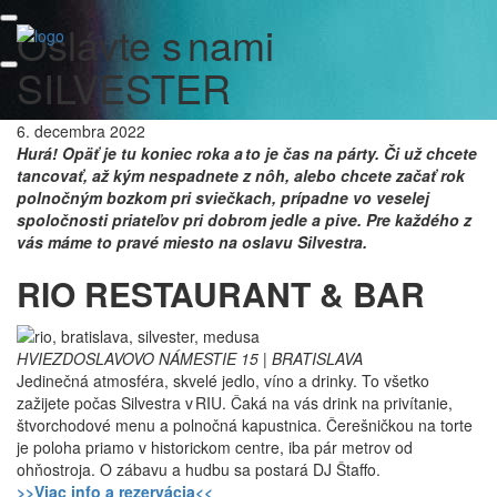
Oslávte s nami
SILVESTER
6. decembra 2022
Hurá! Opäť je tu koniec roka a to je čas na párty. Či už chcete
tancovať, až kým nespadnete z nôh, alebo chcete začať rok
polnočným bozkom pri sviečkach, prípadne vo veselej
spoločnosti priateľov pri dobrom jedle a pive. Pre každého z
vás máme to pravé miesto na oslavu Silvestra.
RIO RESTAURANT & BAR
HVIEZDOSLAVOVO NÁMESTIE 15 | BRATISLAVA
Jedinečná atmosféra, skvelé jedlo, víno a drinky. To všetko
zažijete počas Silvestra v RIU. Čaká na vás drink na privítanie,
štvorchodové menu a polnočná kapustnica. Čerešničkou na torte
je poloha priamo v historickom centre, iba pár metrov od
ohňostroja. O zábavu a hudbu sa postará DJ Štaffo.
>>Viac info a rezervácia<<