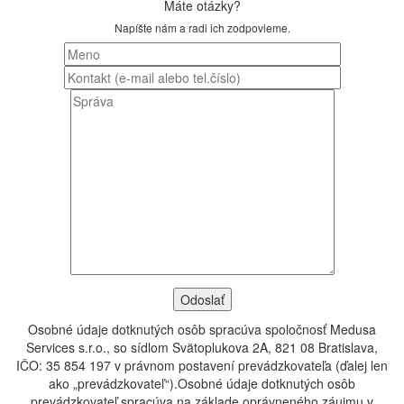
Máte otázky?
Napíšte nám a radi ich zodpovieme.
Osobné údaje dotknutých osôb spracúva spoločnosť Medusa
Services s.r.o., so sídlom Svätoplukova 2A, 821 08 Bratislava,
IČO: 35 854 197 v právnom postavení prevádzkovateľa (ďalej len
ako „prevádzkovateľ“).Osobné údaje dotknutých osôb
prevádzkovateľ spracúva na základe oprávneného záujmu v