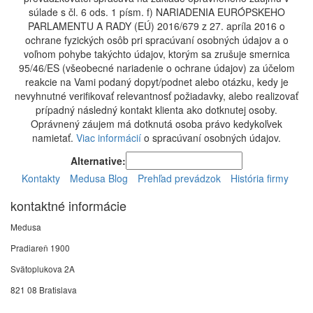
súlade s čl. 6 ods. 1 písm. f) NARIADENIA EURÓPSKEHO
PARLAMENTU A RADY (EÚ) 2016/679 z 27. apríla 2016 o
ochrane fyzických osôb pri spracúvaní osobných údajov a o
voľnom pohybe takýchto údajov, ktorým sa zrušuje smernica
95/46/ES (všeobecné nariadenie o ochrane údajov) za účelom
reakcie na Vami podaný dopyt/podnet alebo otázku, kedy je
nevyhnutné verifikovať relevantnosť požiadavky, alebo realizovať
prípadný následný kontakt klienta ako dotknutej osoby.
Oprávnený záujem má dotknutá osoba právo kedykoľvek
namietať.
Viac informácií
o spracúvaní osobných údajov.
Alternative:
Kontakty
Medusa Blog
Prehľad prevádzok
História firmy
kontaktné informácie
Medusa
Pradiareň 1900
Svätoplukova 2A
821 08 Bratislava