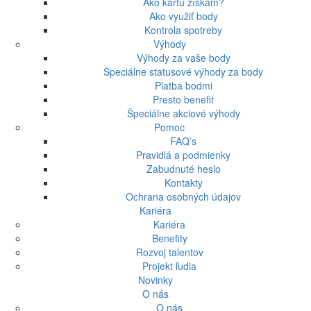
Ako kartu získam?
Ako využiť body
Kontrola spotreby
Výhody
Výhody za vaše body
Špeciálne statusové výhody za body
Platba bodmi
Presto benefit
Špeciálne akciové výhody
Pomoc
FAQ’s
Pravidlá a podmienky
Zabudnuté heslo
Kontakty
Ochrana osobných údajov
Kariéra
Kariéra
Benefity
Rozvoj talentov
Projekt ľudia
Novinky
O nás
O nás