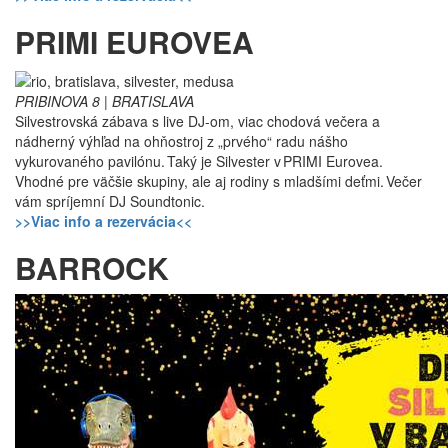
PRIMI EUROVEA
PRIBINOVA 8 | BRATISLAVA
Silvestrovská zábava s live DJ-om, viac chodová večera a
nádherný výhľad na ohňostroj z „prvého“ radu nášho
vykurovaného pavilónu. Taký je Silvester v PRIMI Eurovea.
Vhodné pre väčšie skupiny, ale aj rodiny s mladšími deťmi. Večer
vám spríjemní DJ Soundtonic.
>>Viac info a rezervácia<<
BARROCK