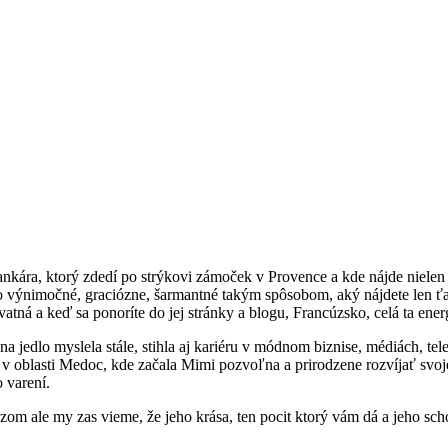
kára, ktorý zdedí po strýkovi zámoček v Provence a kde nájde nielen sv
 výnimočné, graciózne, šarmantné takým spôsobom, aký nájdete len ťažk
atná a keď sa ponoríte do jej stránky a blogu, Francúzsko, celá ta energ
edlo myslela stále, stihla aj kariéru v módnom biznise, médiách, tele
 v oblasti Medoc, kde začala Mimi pozvoľna a prirodzene rozvíjať svoje k
o varení.
azom ale my zas vieme, že jeho krása, ten pocit ktorý vám dá a jeho s