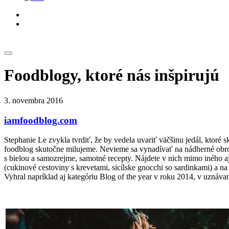
Foodblogy, ktoré nás inšpirujú
3. novembra 2016
iamfoodblog.com
Stephanie Le zvykla tvrdiť, že by vedela uvariť väčšinu jedál, ktoré
foodblog skutočne milujeme. Nevieme sa vynadívať na nádherné obrovs
s bielou a samozrejme, samotné recepty. Nájdete v nich mimo iného aj
(cukinové cestoviny s krevetami, sicílske gnocchi so sardinkami) a na 
Vyhral napríklad aj kategóriu Blog of the year v roku 2014, v uznáv