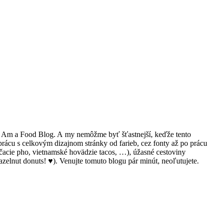
ol I Am a Food Blog. A my nemôžme byť šťastnejší, keďže tento
rácu s celkovým dizajnom stránky od farieb, cez fonty až po prácu
orčacie pho, vietnamské hovädzie tacos, …), úžasné cestoviny
hazelnut donuts! ♥). Venujte tomuto blogu pár minút, neoľutujete.