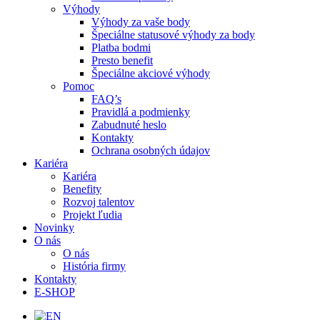
Výhody
Výhody za vaše body
Špeciálne statusové výhody za body
Platba bodmi
Presto benefit
Špeciálne akciové výhody
Pomoc
FAQ’s
Pravidlá a podmienky
Zabudnuté heslo
Kontakty
Ochrana osobných údajov
Kariéra
Kariéra
Benefity
Rozvoj talentov
Projekt ľudia
Novinky
O nás
O nás
História firmy
Kontakty
E-SHOP