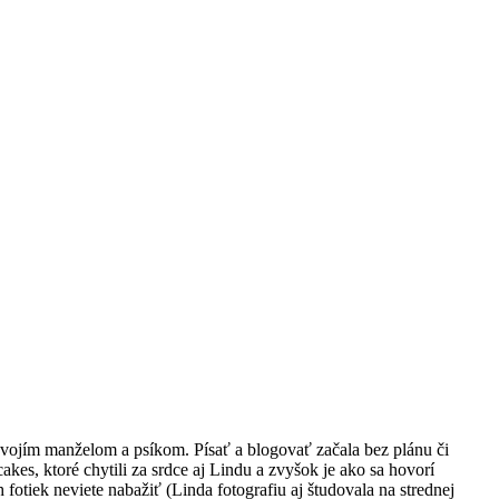
vojím manželom a psíkom. Písať a blogovať začala bez plánu či
kes, ktoré chytili za srdce aj Lindu a zvyšok je ako sa hovorí
fotiek neviete nabažiť (Linda fotografiu aj študovala na strednej