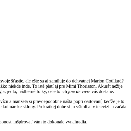
oje šťastie, ale ešte sa aj zamiluje do úchvatnej Marion Cotillard?
o niekde inde. To isté platí aj pre Mimi Thorisson. Akurát nežije
ia, jedlo, nádherné fotky, celé to ich
joie de vivre
vás dostane.
vízii a manžela si pravdepodobne našla popri cestovaní, keďže je to
ulinárske sklony. Po krátkej dobe si ju všimli aj v televízii a začala
chopnosť inšpirovať vám to dokonale vynahradia.