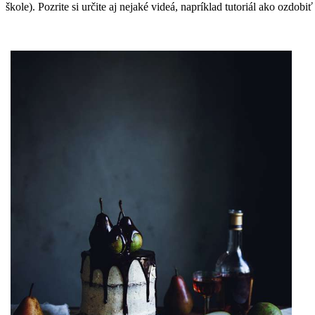
škole). Pozrite si určite aj nejaké videá, napríklad tutoriál ako ozdobi