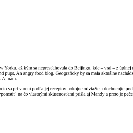
w Yorku, až kým sa nepresťahovala do Beijingu, kde – vraj – z úplnej 
 and pups, An angry food blog. Geograficky by sa mala aktuálne nachá
. Aj nám.
to sa pri varení podľa jej receptov pokojne odviažte a dochucujte pod
pomstiť, na čo vlastnými skúsenosťami prišla aj Mandy a preto je pečen