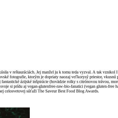
 skúsila v reštauráciách. Jej manžel ju k tomu teda vyzval. A tak vznik
ké fotografie, ktorým je dopriaty naozaj veľkorysý priestor, vkusnú p
 fantastické ázijské inšpirácie (hovädzie rolky s citrónovou trávou, m
svoje si prídu aj vegan-glutenfree-raw-bio-fanatici (vegan gluten-free 
anej celosvetovej súťaži The Saveur Best Food Blog Awards.