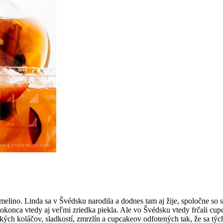
no. Linda sa v Švédsku narodila a dodnes tam aj žije, spoločne so s
okonca vtedy aj veľmi zriedka piekla. Ale vo Švédsku vtedy frčali cupca
ých koláčov, sladkostí, zmrzlín a cupcakeov odfotených tak, že sa tých 