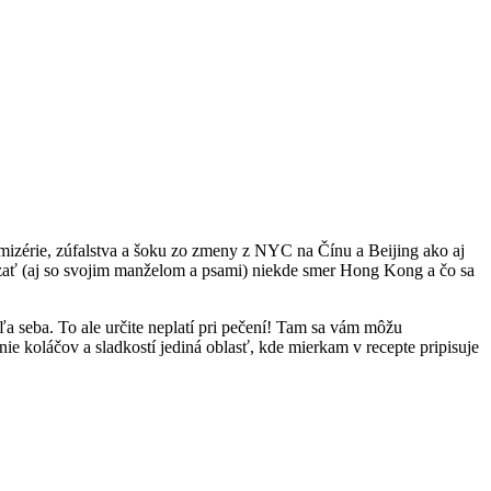
mizérie, zúfalstva a šoku zo zmeny z NYC na Čínu a Beijing ako aj
dzať (aj so svojim manželom a psami) niekde smer Hong Kong a čo sa
ľa seba. To ale určite neplatí pri pečení! Tam sa vám môžu
ie koláčov a sladkostí jediná oblasť, kde mierkam v recepte pripisuje