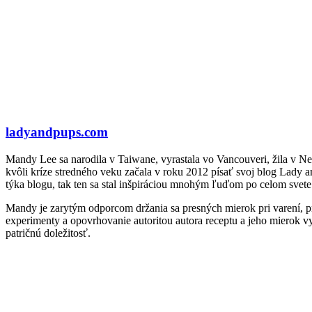
ladyandpups.com
Mandy Lee sa narodila v Taiwane, vyrastala vo Vancouveri, žila v Ne
kvôli kríze stredného veku začala v roku 2012 písať svoj blog Lady
týka blogu, tak ten sa stal inšpiráciou mnohým ľuďom po celom svete
Mandy je zarytým odporcom držania sa presných mierok pri varení, pre
experimenty a opovrhovanie autoritou autora receptu a jeho mierok vy
patričnú doležitosť.