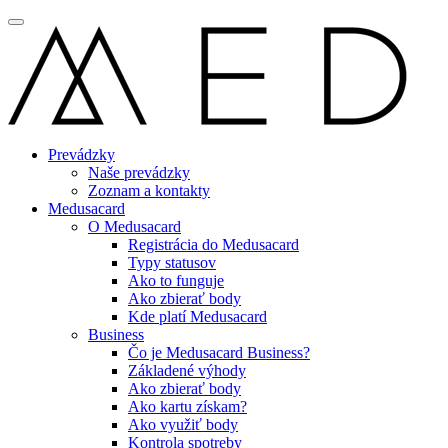
Prevádzky
Naše prevádzky
Zoznam a kontakty
Medusacard
O Medusacard
Registrácia do Medusacard
Typy statusov
Ako to funguje
Ako zbierať body
Kde platí Medusacard
Business
Čo je Medusacard Business?
Základené výhody
Ako zbierať body
Ako kartu získam?
Ako využiť body
Kontrola spotreby