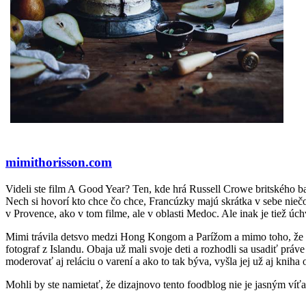
mimithorisson.com
Videli ste film A Good Year? Ten, kde hrá Russell Crowe britského ban
Nech si hovorí kto chce čo chce, Francúzky majú skrátka v sebe niečo
v Provence, ako v tom filme, ale v oblasti Medoc. Ale inak je tiež úchv
Mimi trávila detsvo medzi Hong Kongom a Parížom a mimo toho, že na j
fotograf z Islandu. Obaja už mali svoje deti a rozhodli sa usadiť práve
moderovať aj reláciu o varení a ako to tak býva, vyšla jej už aj kniha 
Mohli by ste namietať, že dizajnovo tento foodblog nie je jasným víť