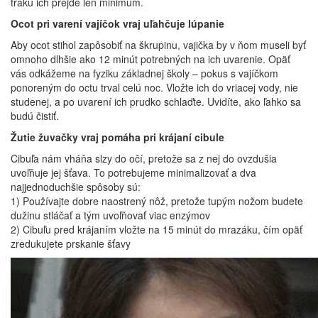
traku ich prejde len minimum.
Ocot pri varení vajíčok vraj uľahčuje lúpanie
Aby ocot stihol zapôsobiť na škrupinu, vajička by v ňom museli byť
omnoho dlhšie ako 12 minút potrebných na ich uvarenie. Opäť
vás odkážeme na fyziku základnej školy – pokus s vajíčkom
ponoreným do octu trval celú noc. Vložte ich do vriacej vody, nie
studenej, a po uvarení ich prudko schlaďte. Uvidíte, ako ľahko sa
budú čistiť.
Žutie žuvačky vraj pomáha pri krájaní cibule
Cibuľa nám vháňa slzy do očí, pretože sa z nej do ovzdušia
uvoľňuje jej šťava. To potrebujeme minimalizovať a dva
najjednoduchšie spôsoby sú:
1) Používajte dobre naostrený nôž, pretože tupým nožom budete
dužinu stláčať a tým uvoľňovať viac enzýmov
2) Cibuľu pred krájaním vložte na 15 minút do mrazáku, čím opäť
zredukujete prskanie šťavy