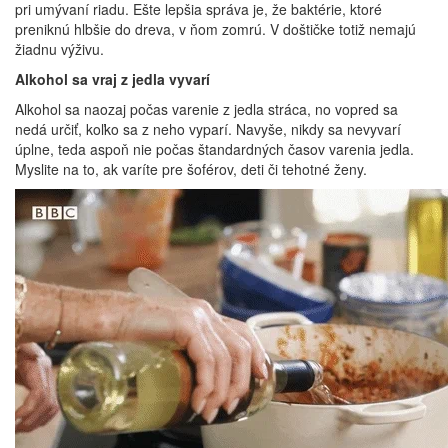
pri umývaní riadu. Ešte lepšia správa je, že baktérie, ktoré
preniknú hlbšie do dreva, v ňom zomrú. V doštičke totiž nemajú
žiadnu výživu.
Alkohol sa vraj z jedla vyvarí
Alkohol sa naozaj počas varenie z jedla stráca, no vopred sa
nedá určiť, koľko sa z neho vyparí. Navyše, nikdy sa nevyvarí
úplne, teda aspoň nie počas štandardných časov varenia jedla.
Myslite na to, ak varíte pre šoférov, deti či tehotné ženy.