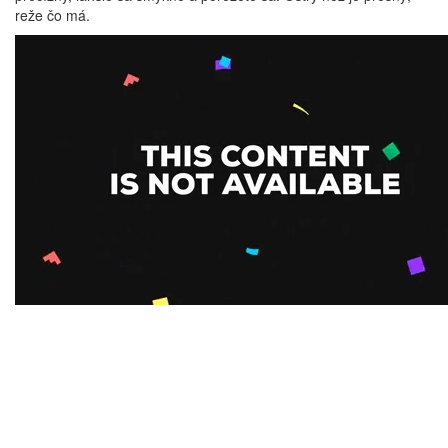
reže čo má.