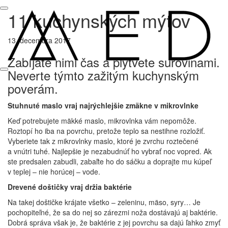
11 kuchynských mýtov
13. decembra 2017
Zabíjate nimi čas a plytvete surovinami.
Neverte týmto zažitým kuchynským
poverám.
Stuhnuté maslo vraj najrýchlejšie zmäkne v mikrovlnke
Keď potrebujete mäkké maslo, mikrovlnka vám nepomôže.
Roztopí ho iba na povrchu, pretože teplo sa nestihne rozložiť.
Vyberiete tak z mikrovlnky maslo, ktoré je zvrchu roztečené
a vnútri tuhé. Najlepšie je nezabudnúť ho vybrať noc vopred. Ak
ste predsalen zabudli, zabaľte ho do sáčku a doprajte mu kúpeľ
v teplej – nie horúcej – vode.
Drevené doštičky vraj držia baktérie
Na takej doštičke krájate všetko – zeleninu, mäso, syry… Je
pochopiteľné, že sa do nej so zárezmi noža dostávajú aj baktérie.
Dobrá správa však je, že baktérie z jej povrchu sa dajú ľahko zmyť