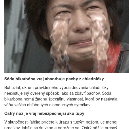
Sóda bikarbóna vraj absorbuje pachy z chladničky
Bohužiaľ, okrem pravidelného vyprázdňovania chladničky
neexistuje iný overený spôsob, ako sa zbaviť pachov. Sóda
bikarbóna nemá žiadnu špeciálnu vlastnosť, ktorá by nasávala
vôňu vašich obľúbených olomouckých syrečkov.
Ostrý nôž je vraj nebezpečnejší ako tupý
V skutočnosti ľahšie prídete k úrazu s tupým nožom. Je menej
precízny, ľahšie sa šmykne a porežete sa. Ostrý nôž je presný,