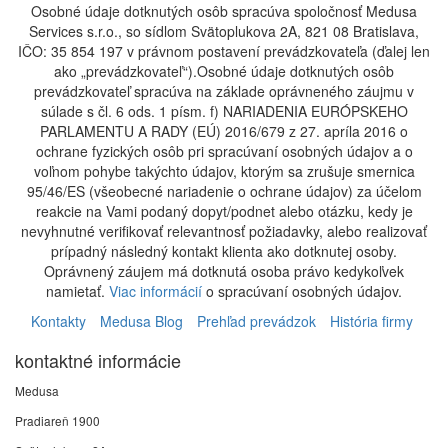
Osobné údaje dotknutých osôb spracúva spoločnosť Medusa
Services s.r.o., so sídlom Svätoplukova 2A, 821 08 Bratislava,
IČO: 35 854 197 v právnom postavení prevádzkovateľa (ďalej len
ako „prevádzkovateľ“).Osobné údaje dotknutých osôb
prevádzkovateľ spracúva na základe oprávneného záujmu v
súlade s čl. 6 ods. 1 písm. f) NARIADENIA EURÓPSKEHO
PARLAMENTU A RADY (EÚ) 2016/679 z 27. apríla 2016 o
ochrane fyzických osôb pri spracúvaní osobných údajov a o
voľnom pohybe takýchto údajov, ktorým sa zrušuje smernica
95/46/ES (všeobecné nariadenie o ochrane údajov) za účelom
reakcie na Vami podaný dopyt/podnet alebo otázku, kedy je
nevyhnutné verifikovať relevantnosť požiadavky, alebo realizovať
prípadný následný kontakt klienta ako dotknutej osoby.
Oprávnený záujem má dotknutá osoba právo kedykoľvek
namietať.
Viac informácií
o spracúvaní osobných údajov.
Kontakty
Medusa Blog
Prehľad prevádzok
História firmy
kontaktné informácie
Medusa
Pradiareň 1900