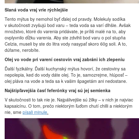
Slaná voda vraj vrie rýchlejšie
Tento mýtus by nemohol byť ďalej od pravdy. Molekuly sodíka
v skutočnosti zvyšujú bod varu – teda voda sa varí dlhšie. Avšak
množstvo, ktoré do varenia pridávate, je príliš malé na to, aby
ovplyvnilo dĺžku varenia. Aby ste zdvihli bod varu o pol stupňa
Celzia, museli by ste do litra vody nasypať skoro 60g soli. A to,
dúfame, nerobíte.
Olej vo vode pri varení cestovín vraj zabráni ich zlepeniu
Ďalší fyzikálny. Ďalší kuchynský mýtus hovorí, že cestoviny sa
nepolepia, ked do vody dáte olej. To je, samozrejme, hlúposť –
olej pláva na vode a teda sa k vašim špagetám ani nedostane.
Najštipľavejšia časť feferónky vraj sú jej semienka
V skutočnosti to tak nie je. Najpálivejšie sú žilky – v nich je najviac
kapsaicínu. O tom, prečo niektorým ľuďom chutí chilli a niektorým
nie, sme
písali minule
.