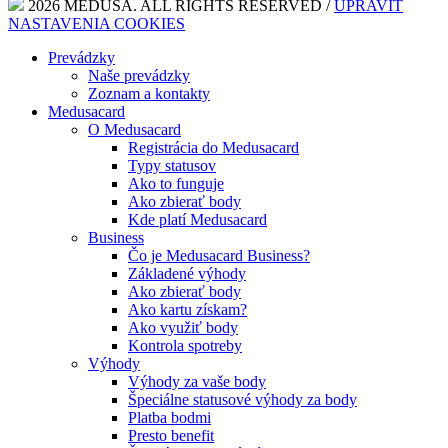
2026 MEDUSA. ALL RIGHTS RESERVED /
UPRAVIŤ
NASTAVENIA COOKIES
Prevádzky
Naše prevádzky
Zoznam a kontakty
Medusacard
O Medusacard
Registrácia do Medusacard
Typy statusov
Ako to funguje
Ako zbierať body
Kde platí Medusacard
Business
Čo je Medusacard Business?
Základené výhody
Ako zbierať body
Ako kartu získam?
Ako využiť body
Kontrola spotreby
Výhody
Výhody za vaše body
Špeciálne statusové výhody za body
Platba bodmi
Presto benefit