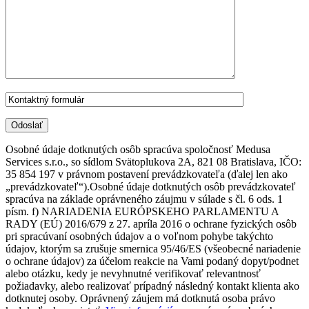
Osobné údaje dotknutých osôb spracúva spoločnosť Medusa
Services s.r.o., so sídlom Svätoplukova 2A, 821 08 Bratislava, IČO:
35 854 197 v právnom postavení prevádzkovateľa (ďalej len ako
„prevádzkovateľ“).Osobné údaje dotknutých osôb prevádzkovateľ
spracúva na základe oprávneného záujmu v súlade s čl. 6 ods. 1
písm. f) NARIADENIA EURÓPSKEHO PARLAMENTU A
RADY (EÚ) 2016/679 z 27. apríla 2016 o ochrane fyzických osôb
pri spracúvaní osobných údajov a o voľnom pohybe takýchto
údajov, ktorým sa zrušuje smernica 95/46/ES (všeobecné nariadenie
o ochrane údajov) za účelom reakcie na Vami podaný dopyt/podnet
alebo otázku, kedy je nevyhnutné verifikovať relevantnosť
požiadavky, alebo realizovať prípadný následný kontakt klienta ako
dotknutej osoby. Oprávnený záujem má dotknutá osoba právo