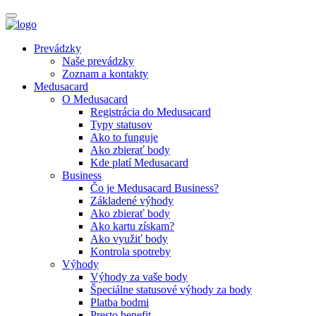
Prevádzky
Naše prevádzky
Zoznam a kontakty
Medusacard
O Medusacard
Registrácia do Medusacard
Typy statusov
Ako to funguje
Ako zbierať body
Kde platí Medusacard
Business
Čo je Medusacard Business?
Základené výhody
Ako zbierať body
Ako kartu získam?
Ako využiť body
Kontrola spotreby
Výhody
Výhody za vaše body
Špeciálne statusové výhody za body
Platba bodmi
Presto benefit