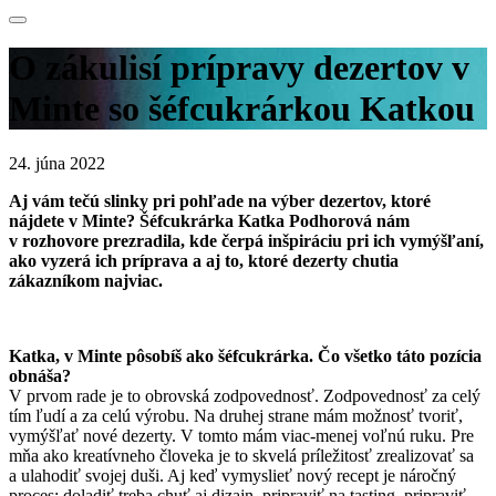
O zákulisí prípravy dezertov v
Minte so šéfcukrárkou Katkou
24. júna 2022
Aj vám tečú slinky pri pohľade na výber dezertov, ktoré
nájdete v Minte? Šéfcukrárka Katka Podhorová nám
v rozhovore prezradila, kde čerpá inšpiráciu pri ich vymýšľaní,
ako vyzerá ich príprava a aj to, ktoré dezerty chutia
zákazníkom najviac.
Katka, v Minte pôsobíš ako šéfcukrárka. Čo všetko táto pozícia
obnáša?
V prvom rade je to obrovská zodpovednosť. Zodpovednosť za celý
tím ľudí a za celú výrobu. Na druhej strane mám možnosť tvoriť,
vymýšľať nové dezerty. V tomto mám viac-menej voľnú ruku. Pre
mňa ako kreatívneho človeka je to skvelá príležitosť zrealizovať sa
a ulahodiť svojej duši. Aj keď vymyslieť nový recept je náročný
proces: doladiť treba chuť aj dizajn, pripraviť na tasting, pripraviť