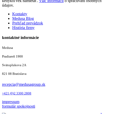
kedykoľvek namietať.
Viac informácií
o spracúvaní osobných
údajov.
Kontakty
Medusa Blog
Prehľad prevádzok
História firmy
kontaktné informácie
Medusa
Pradiareň 1900
Svätoplukova 2A
821 08 Bratislava
recepcia@medusagroup.sk
+421 (0)2 3300 2808
impressum
formulár spokojnosti