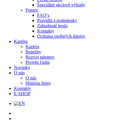
Špeciálne akciové výhody
Pomoc
FAQ’s
Pravidlá a podmienky
Zabudnuté heslo
Kontakty
Ochrana osobných údajov
Kariéra
Kariéra
Benefity
Rozvoj talentov
Projekt ľudia
Novinky
O nás
O nás
História firmy
Kontakty
E-SHOP