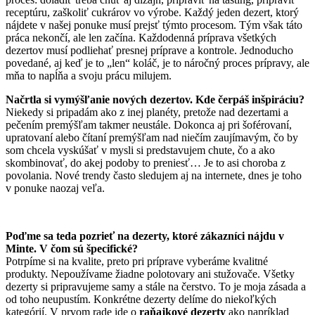
receptúru, zaškoliť cukrárov vo výrobe. Každý jeden dezert, ktorý
nájdete v našej ponuke musí prejsť týmto procesom. Tým však táto
práca nekončí, ale len začína. Každodenná príprava všetkých
dezertov musí podliehať presnej príprave a kontrole. Jednoducho
povedané, aj keď je to „len“ koláč, je to náročný proces prípravy, ale
mňa to napĺňa a svoju prácu milujem.
Načrtla si vymýšľanie nových dezertov. Kde čerpáš inšpiráciu?
Niekedy si pripadám ako z inej planéty, pretože nad dezertami a
pečením premýšľam takmer neustále. Dokonca aj pri šoférovaní,
upratovaní alebo čítaní premýšľam nad niečím zaujímavým, čo by
som chcela vyskúšať v mysli si predstavujem chute, čo a ako
skombinovať, do akej podoby to preniesť… Je to asi choroba z
povolania. Nové trendy často sledujem aj na internete, dnes je toho
v ponuke naozaj veľa.
Poďme sa teda pozrieť na dezerty, ktoré zákazníci nájdu v
Minte. V čom sú špecifické?
Potrpíme si na kvalite, preto pri príprave vyberáme kvalitné
produkty. Nepoužívame žiadne polotovary ani stužovače. Všetky
dezerty si pripravujeme samy a stále na čerstvo. To je moja zásada a
od toho neupustím. Konkrétne dezerty delíme do niekoľkých
kategórií. V prvom rade ide o
raňajkové dezerty
ako napríklad