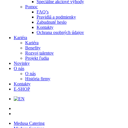
Špeciálne akciové výhody
Pomoc
FAQ’s
Pravidlá a podmienky
Zabudnuté heslo
Kontakty
Ochrana osobných údajov
Kariéra
Kariéra
Benefity
Rozvoj talentov
Projekt ľudia
Novinky
O nás
O nás
História firmy
Kontakty
E-SHOP
Medusa Catering