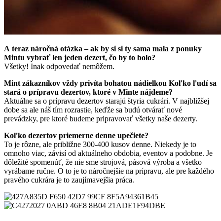
A teraz náročná otázka – ak by si si ty sama mala z ponuky
Mintu vybrať len jeden dezert, čo by to bolo?
Všetky! Inak odpovedať nemôžem.
Mint zákazníkov vždy privíta bohatou nádielkou Koľko ľudí sa
stará o prípravu dezertov, ktoré v Minte nájdeme?
Aktuálne sa o prípravu dezertov starajú štyria cukrári. V najbližšej
dobe sa ale náš tím rozrastie, keďže sa budú otvárať nové
prevádzky, pre ktoré budeme pripravovať všetky naše dezerty.
Koľko dezertov priemerne denne upečiete?
To je rôzne, ale približne 300-400 kusov denne. Niekedy je to
omnoho viac, závisí od aktuálneho obdobia, eventov a podobne. Je
dôležité spomenúť, že nie sme strojová, pásová výroba a všetko
vyrábame ručne. O to je to náročnejšie na prípravu, ale pre každého
pravého cukrára je to zaujímavejšia práca.