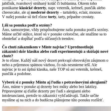
jablčník, tvarohový strúhaný koláč či bublanina. Okrem toho
ponúkame
klasické dezerty
, napr. veterník, krémeš, punčák alebo
cheesecake, ale aj
moderné
dezerty
– tartaletky, eclair, mousse.
V našej ponuke sú tiež rôzne
torty
, tarty, prípadne crostaty.
Líši sa ponuka podľa sezóny?
Áno, samozrejme, vždy prispôsobujeme našu ponuku podľa sezóny.
Máme určité stálice, ktoré sú v ponuke celoročne, ale snažíme sa to
obmieňať a dopĺňať podľa súčasných trendov.
Čo chutí zákazníkom v Minte najviac? Uprednostňujú
zákazníci skôr klasiku alebo radi experimentujú a skúšajú nové
chute?
Je to rôzne. Každý náš nový dezert prekvapí obrovským záujmom o
neho a príjemnou spätnou väzbou, čo nás nesmierne teší. Ale
najviac je to asi úplná klasika, naše TOP sú asi veterník, krémeš,
punčák a podobne.
Vyberú si z ponuky Mintu aj ľudia s potravinovými alergiami?
Áno, máme v ponuke aj dezerty bez múky alebo bez laktózy.
Pripravujeme aj ďalšie dezerty pre ľudí s alergiami alebo
intoleranciami, pretože to zákazníci vyhľadávajú. Takže určite
myslíme aj na nich a do budúcna plánujeme túto ponuku rozšíriť.