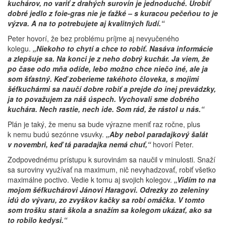
kuchárov, no variť z drahých surovín je jednoduché. Urobiť
dobré jedlo z foie-gras nie je ťažké – s kuracou pečeňou to je
výzva. A na to potrebujete aj kvalitných ľudí.“
Peter hovorí, že bez problému príjme aj nevyučeného
kolegu.
„Niekoho to chytí a chce to robiť. Nasáva informácie
a zlepšuje sa. Na konci je z neho dobrý kuchár. Ja viem, že
po čase odo mňa odíde, lebo možno chce niečo iné, ale ja
som šťastný. Keď zoberieme takéhoto človeka, s mojimi
šéfkuchármi sa naučí dobre robiť a prejde do inej prevádzky,
ja to považujem za náš úspech. Vychovali sme dobrého
kuchára. Nech rastie, nech ide. Som rád, že rástol u nás.“
Plán je taký, že menu sa bude výrazne meniť raz ročne, plus
k nemu budú sezónne vsuvky.
„Aby nebol paradajkový šalát
v novembri, keď tá paradajka nemá chuť,“
hovorí Peter.
Zodpovednému prístupu k surovinám sa naučil v minulosti. Snaží
sa suroviny využívať na maximum, nič nevyhadzovať, robiť všetko
maximálne poctivo. Vedie k tomu aj svojich kolegov.
„Vidím to na
mojom šéfkuchárovi Jánovi Haragovi. Odrezky zo zeleniny
idú do vývaru, zo zvyškov kačky sa robí omáčka. V tomto
som trošku stará škola a snažím sa kolegom ukázať, ako sa
to robilo kedysi.“