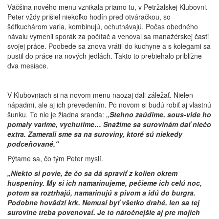
Väčšina nového menu vznikala priamo tu, v Petržalskej Klubovni.
Peter vždy prišiel niekoľko hodín pred otváračkou, so
šéfkuchárom varia, kombinujú, ochutnávajú. Počas obedného
návalu vymenil sporák za počítač a venoval sa manažérskej časti
svojej práce. Poobede sa znova vrátil do kuchyne a s kolegami sa
pustil do práce na nových jedlách. Takto to prebiehalo približne
dva mesiace.
V Klubovniach si na novom menu naozaj dali záležať. Nielen
nápadmi, ale aj ich prevedením. Po novom si budú robiť aj vlastnú
šunku. To nie je žiadna sranda:
„Stehno zaúdime, sous-vide ho
pomaly varíme, vychutíme… Snažíme sa surovinám dať niečo
extra. Zamerali sme sa na suroviny, ktoré sú niekedy
podceňované.“
Pýtame sa, čo tým Peter myslí.
„Niekto si povie, že čo sa dá spraviť z kolien okrem
huspeniny. My si ich namarinujeme, pečieme ich celú noc,
potom sa roztrhajú, namarinujú s pivom a idú do burgra.
Podobne hovädzí krk. Nemusí byť všetko drahé, len sa tej
surovine treba povenovať. Je to náročnejšie aj pre mojich