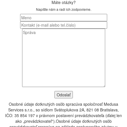
Máte otázky?
Napíšte nám a radi ich zodpovieme.
Osobné údaje dotknutých osôb spracúva spoločnosť Medusa
Services s.r.o., so sídlom Svätoplukova 2A, 821 08 Bratislava,
IČO: 35 854 197 v právnom postavení prevádzkovateľa (ďalej len
ako „prevádzkovateľ“).Osobné údaje dotknutých osôb
prevádzkovateľ spracúva na základe oprávneného záujmu v