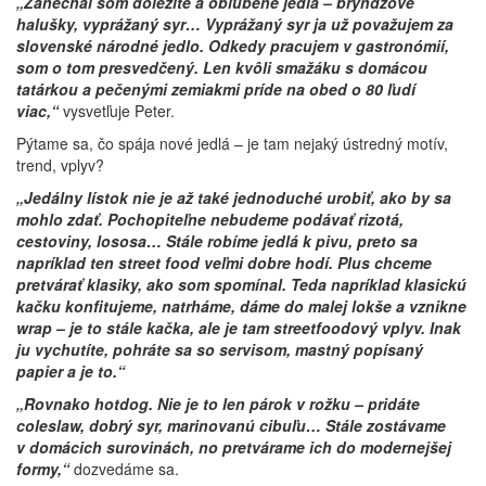
„Zanechal som dôležité a obľúbené jedlá – bryndzové
halušky, vyprážaný syr… Vyprážaný syr ja už považujem za
slovenské národné jedlo. Odkedy pracujem v gastronómií,
som o tom presvedčený. Len kvôli smažáku s domácou
tatárkou a pečenými zemiakmi príde na obed o 80 ľudí
viac,“
vysvetľuje Peter.
Pýtame sa, čo spája nové jedlá – je tam nejaký ústredný motív,
trend, vplyv?
„Jedálny lístok nie je až také jednoduché urobiť, ako by sa
mohlo zdať. Pochopiteľne nebudeme podávať rizotá,
cestoviny, lososa… Stále robíme jedlá k pivu, preto sa
napríklad ten street food veľmi dobre hodí. Plus chceme
pretvárať klasiky, ako som spomínal. Teda napríklad klasickú
kačku konfitujeme, natrháme, dáme do malej lokše a vznikne
wrap – je to stále kačka, ale je tam streetfoodový vplyv. Inak
ju vychutíte, pohráte sa so servisom, mastný popísaný
papier a je to.“
„Rovnako hotdog. Nie je to len párok v rožku – pridáte
coleslaw, dobrý syr, marinovanú cibuľu… Stále zostávame
v domácich surovinách, no pretvárame ich do modernejšej
formy,“
dozvedáme sa.