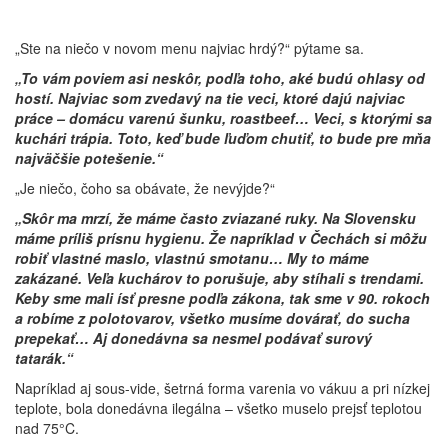
„Ste na niečo v novom menu najviac hrdý?“ pýtame sa.
„To vám poviem asi neskôr, podľa toho, aké budú ohlasy od
hostí. Najviac som zvedavý na tie veci, ktoré dajú najviac
práce – domácu varenú šunku, roastbeef… Veci, s ktorými sa
kuchári trápia. Toto, keď bude ľuďom chutiť, to bude pre mňa
najväčšie potešenie.“
„Je niečo, čoho sa obávate, že nevýjde?“
„Skôr ma mrzí, že máme často zviazané ruky. Na Slovensku
máme príliš prísnu hygienu. Že napríklad v Čechách si môžu
robiť vlastné maslo, vlastnú smotanu… My to máme
zakázané. Veľa kuchárov to porušuje, aby stíhali s trendami.
Keby sme mali ísť presne podľa zákona, tak sme v 90. rokoch
a robíme z polotovarov, všetko musíme dovárať, do sucha
prepekať… Aj donedávna sa nesmel podávať surový
tatarák.“
Napríklad aj sous-vide, šetrná forma varenia vo vákuu a pri nízkej
teplote, bola donedávna ilegálna – všetko muselo prejsť teplotou
nad 75°C.