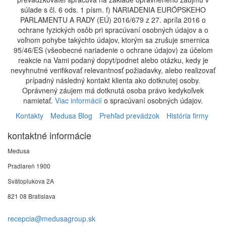
súlade s čl. 6 ods. 1 písm. f) NARIADENIA EURÓPSKEHO
PARLAMENTU A RADY (EÚ) 2016/679 z 27. apríla 2016 o
ochrane fyzických osôb pri spracúvaní osobných údajov a o
voľnom pohybe takýchto údajov, ktorým sa zrušuje smernica
95/46/ES (všeobecné nariadenie o ochrane údajov) za účelom
reakcie na Vami podaný dopyt/podnet alebo otázku, kedy je
nevyhnutné verifikovať relevantnosť požiadavky, alebo realizovať
prípadný následný kontakt klienta ako dotknutej osoby.
Oprávnený záujem má dotknutá osoba právo kedykoľvek
namietať.
Viac informácií
o spracúvaní osobných údajov.
Kontakty
Medusa Blog
Prehľad prevádzok
História firmy
kontaktné informácie
Medusa
Pradiareň 1900
Svätoplukova 2A
821 08 Bratislava
recepcia@medusagroup.sk