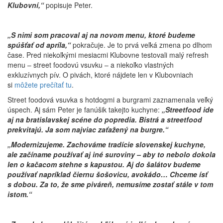
Klubovní,“
popisuje Peter.
„S nimi som pracoval aj na novom menu, ktoré budeme
spúšťať od apríla,“
pokračuje. Je to prvá veľká zmena po dlhom
čase. Pred niekoľkými mesiacmi Klubovne testovali malý refresh
menu – street foodovú vsuvku – a niekoľko vlastných
exkluzívnych pív. O pivách, ktoré nájdete len v Klubovniach
si
môžete prečítať tu
.
Street foodová vsuvka s hotdogmi a burgrami zaznamenala veľký
úspech. Aj sám Peter je fanúšik takejto kuchyne:
„Streetfood ide
aj na bratislavskej scéne do popredia. Bistrá a streetfood
prekvitajú. Ja som najviac zaťažený na burgre.“
„Modernizujeme. Zachováme tradície slovenskej kuchyne,
ale začíname používať aj iné suroviny – aby to nebolo dokola
len o kačacom stehne s kapustou. Aj do šalátov budeme
používať napríklad čiernu šošovicu, avokádo… Chceme ísť
s dobou. Za to, že sme piváreň, nemusíme zostať stále v tom
istom.“