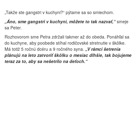
„Takže ste gangstri v kuchyni?“ pýtame sa so smiechom.
„Áno, sme gangstri v kuchyni, môžete to tak nazvať,“
smeje
sa Peter.
Rozhovorom sme Petra zdržali takmer až do obeda. Ponáhľal sa
do kuchyne, aby poobede stíhal rodičovské stretnutie v škôlke.
Má totiž 5 ročnú dcéru a 9 ročného syna.
„V rámci šetrenia
plánujú na leto zatvoriť škôlku o mesiac dlhšie, tak bojujeme
teraz za to, aby sa nešetrilo na deťoch.“