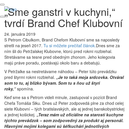
„Sme ganstri v kuchyni,“
tvrdí Brand Chef Klubovní
24. januára 2019
S Petrom Cibulkom, Brand Chefom Klubovní sme sa naposledy
stretli na jeseň 2017.
Tu si môžete prečítať článok.
Dnes sme za
ním šli do Petržalskej Klubovne, ktorú pred rokmi rozbiehal.
Stretávame sa tesne pred obedným zhonom. Jeho kolegovia
majú práve poradu, postávajú okolo baru a debatujú.
V Petržalke sa nestretávame náhodou – Peter túto prevádzku
pred štyrmi rokmi rozbiehal.
„Je to taká moja srdcovka. Otváral
som to tu, aj blízko bývam. Som tu s ňou už štyri
roky,“
spomína.
Keď sme sa s Petrom videli minule, zastupoval v pozícii Brand
Chefa Tomáša Siku. Dnes už Peter zodpovedá plne za chod celej
siete Klubovní – tých bratislavských, ale aj jednej banskobystrickej
a jednej košickej.
„Teraz mám už oficiálne na starosti kuchyne
týchto prevádzok – som zodpovedný za produkt aj personál.
Hlavnými mojimi kolegami sú šéfkuchári jednotlivých