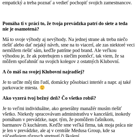
empatický a treba poznať a vedieť pochopiť svojich zamestnancov.
Pomáha ti v práci to, že tvoja prevádzka patrí do siete a teda
nie je osamotená?
Má to svoje výhody aj nevýhody. Na jednej strane ak treba niečo
riešiť alebo dať nejaký návrh, sme na to viacerí, ale zas niektoré veci
nemôžem riešiť sám, keďže patríme pod brand. Ale veľkou
výhodou je, že ak potrebujem s niečím pomôcť, tak viem, že sa
môžem spoľahnúť na svojich kolegov z ostatných Klubovní.
A čo máš na svojej Klubovni najradšej?
Je to určite môj tím ľudí, domácky pôsobiaci interiér a napr. aj také
parkovacie miesta.
Ako vyzerá tvoj bežný deň? Čo všetko robíš?
Je to veľmi individuálne, ako generálny manažér musím riešiť
všetko. Niekedy spracovávam administratívu v kancelárii, inokedy
pomáham v prevádzke, napr. tým, že pomôžem čašníkom,
barmanov či kuchárom. Keďže sme veľká firma, tak moja práca nie
je len v prevádzke, ale aj v centrále Medusa Group, kde sa
zúčastňujem rôznych stretnutí či školení.