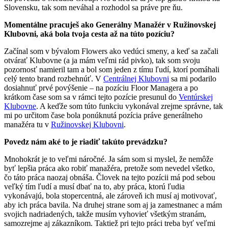
Slovensku, tak som neváhal a rozhodol sa práve pre ňu.
Momentálne pracuješ ako Generálny Manažér v Ružinovskej
Klubovni, aká bola tvoja cesta až na túto pozíciu?
Začínal som v bývalom Flowers ako vedúci smeny, a keď sa začali
otvárať Klubovne (a ja mám veľmi rád pivko), tak som svoju
pozornosť namieril tam a bol som jeden z tímu ľudí, ktorí pomáhali
celý tento brand rozbehnúť. V
Centrálnej Klubovni
sa mi podarilo
dosiahnuť prvé povýšenie – na pozíciu Floor Managera a po
krátkom čase som sa v rámci tejto pozície presunul do
Ventúrskej
Klubovne
. A keďže som túto funkciu vykonával zrejme správne, tak
mi po určitom čase bola ponúknutá pozícia práve generálneho
manažéra tu v
Ružinovskej Klubovni
.
Povedz nám aké to je riadiť takúto prevádzku?
Mnohokrát je to veľmi náročné. Ja sám som si myslel, že nemôže
byť lepšia práca ako robiť manažéra, pretože som nevedel všetko,
čo táto práca naozaj obnáša. Človek na tejto pozícii má pod sebou
veľký tím ľudí a musí dbať na to, aby práca, ktorú ľudia
vykonávajú, bola stopercentná, ale zároveň ich musí aj motivovať,
aby ich práca bavila. Na druhej strane som aj ja zamestnanec a mám
svojich nadriadených, takže musím vyhovieť všetkým stranám,
samozrejme aj zákazníkom. Taktiež pri tejto práci treba byť veľmi