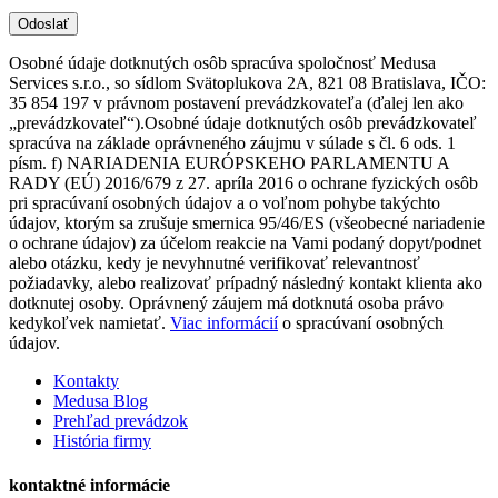
Osobné údaje dotknutých osôb spracúva spoločnosť Medusa
Services s.r.o., so sídlom Svätoplukova 2A, 821 08 Bratislava, IČO:
35 854 197 v právnom postavení prevádzkovateľa (ďalej len ako
„prevádzkovateľ“).Osobné údaje dotknutých osôb prevádzkovateľ
spracúva na základe oprávneného záujmu v súlade s čl. 6 ods. 1
písm. f) NARIADENIA EURÓPSKEHO PARLAMENTU A
RADY (EÚ) 2016/679 z 27. apríla 2016 o ochrane fyzických osôb
pri spracúvaní osobných údajov a o voľnom pohybe takýchto
údajov, ktorým sa zrušuje smernica 95/46/ES (všeobecné nariadenie
o ochrane údajov) za účelom reakcie na Vami podaný dopyt/podnet
alebo otázku, kedy je nevyhnutné verifikovať relevantnosť
požiadavky, alebo realizovať prípadný následný kontakt klienta ako
dotknutej osoby. Oprávnený záujem má dotknutá osoba právo
kedykoľvek namietať.
Viac informácií
o spracúvaní osobných
údajov.
Kontakty
Medusa Blog
Prehľad prevádzok
História firmy
kontaktné informácie