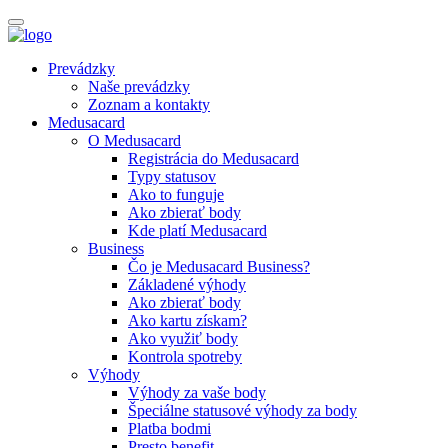
Prevádzky
Naše prevádzky
Zoznam a kontakty
Medusacard
O Medusacard
Registrácia do Medusacard
Typy statusov
Ako to funguje
Ako zbierať body
Kde platí Medusacard
Business
Čo je Medusacard Business?
Základené výhody
Ako zbierať body
Ako kartu získam?
Ako využiť body
Kontrola spotreby
Výhody
Výhody za vaše body
Špeciálne statusové výhody za body
Platba bodmi
Presto benefit