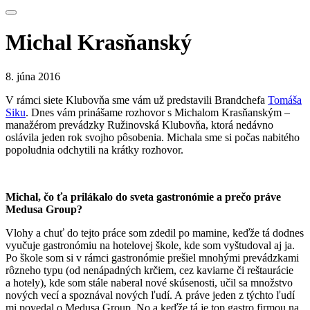
Michal Krasňanský
8. júna 2016
V rámci siete Klubovňa sme vám už predstavili Brandchefa
Tomáša
Siku
. Dnes vám prinášame rozhovor s Michalom Krasňanským –
manažérom prevádzky Ružinovská Klubovňa, ktorá nedávno
oslávila jeden rok svojho pôsobenia. Michala sme si počas nabitého
popoludnia odchytili na krátky rozhovor.
Michal, čo ťa prilákalo do sveta gastronómie a prečo práve
Medusa Group?
Vlohy a chuť do tejto práce som zdedil po mamine, keďže tá dodnes
vyučuje gastronómiu na hotelovej škole, kde som vyštudoval aj ja.
Po škole som si v rámci gastronómie prešiel mnohými prevádzkami
rôzneho typu (od nenápadných krčiem, cez kaviarne či reštaurácie
a hotely), kde som stále naberal nové skúsenosti, učil sa množstvo
nových vecí a spoznával nových ľudí. A práve jeden z týchto ľudí
mi povedal o Medusa Group. No a keďže tá je top gastro firmou na