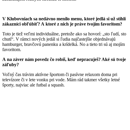
V Klubovniach sa nedávno menilo menu, ktoré jedlá si už stihli
zákazníci obľúbiť? A ktoré z nich je práve tvojím favoritom?
Toto je tiež veľmi individuálne, pretože ako sa hovorí: „sto ľudí, sto
chutí“. V rámci nových jedál si ľudia najčastejšie objednávajú
hamburger, bravčovú panenku a krídelká. No a tieto tri sú aj mojím
favoritom.
A na záver nám povedz čo robíš, keď nepracuješ? Aké sú tvoje
záľuby?
Voľný čas trávim aktívne športom či pasívne relaxom doma pri
televízore či v lete vonku pri vode. Mám rád takmer všetky letné
športy, najviac ale futbal a squash.