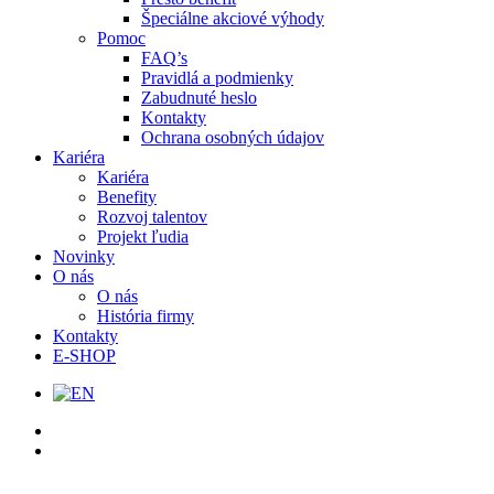
Špeciálne akciové výhody
Pomoc
FAQ’s
Pravidlá a podmienky
Zabudnuté heslo
Kontakty
Ochrana osobných údajov
Kariéra
Kariéra
Benefity
Rozvoj talentov
Projekt ľudia
Novinky
O nás
O nás
História firmy
Kontakty
E-SHOP