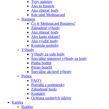
Typy statusov
Ako to funguje
Ako zbierať body
Kde platí Medusacard
Business
Čo je Medusacard Business?
Základené výhody
Ako zbierať body
Ako kartu získam?
Ako využiť body
Kontrola spotreby
Výhody
Výhody za vaše body
Špeciálne statusové výhody za body
Platba bodmi
Presto benefit
Špeciálne akciové výhody
Pomoc
FAQ’s
Pravidlá a podmienky
Zabudnuté heslo
Kontakty
Ochrana osobných údajov
Kariéra
Kariéra