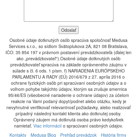
Osobné údaje dotknutých osôb spracúva spoločnosť Medusa
Services s.r.o., so sídlom Svätoplukova 2A, 821 08 Bratislava,
IČO: 35 854 197 v právnom postavení prevádzkovateľa (ďalej len
ako „prevádzkovateľ“).Osobné údaje dotknutých osôb
prevádzkovateľ spracúva na základe oprávneného záujmu v
súlade s čl. 6 ods. 1 písm. f) NARIADENIA EURÓPSKEHO
PARLAMENTU A RADY (EÚ) 2016/679 z 27. apríla 2016 o
ochrane fyzických osôb pri spracúvaní osobných údajov a o
voľnom pohybe takýchto údajov, ktorým sa zrušuje smernica
95/46/ES (všeobecné nariadenie o ochrane údajov) za účelom
reakcie na Vami podaný dopyt/podnet alebo otázku, kedy je
nevyhnutné verifikovať relevantnosť požiadavky, alebo realizovať
prípadný následný kontakt klienta ako dotknutej osoby.
Oprávnený záujem má dotknutá osoba právo kedykoľvek
namietať.
Viac informácií
o spracúvaní osobných údajov.
Kontakty
Medusa Blog
Prehľad prevádzok
História firmy