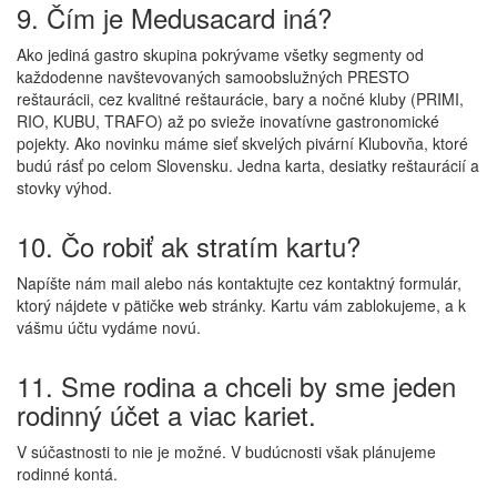
9. Čím je Medusacard iná?
Ako jediná gastro skupina pokrývame všetky segmenty od
každodenne navštevovaných samoobslužných PRESTO
reštaurácii, cez kvalitné reštaurácie, bary a nočné kluby (PRIMI,
RIO, KUBU, TRAFO) až po svieže inovatívne gastronomické
pojekty. Ako novinku máme sieť skvelých pivární Klubovňa, ktoré
budú rásť po celom Slovensku. Jedna karta, desiatky reštaurácií a
stovky výhod.
10. Čo robiť ak stratím kartu?
Napíšte nám mail alebo nás kontaktujte cez kontaktný formulár,
ktorý nájdete v pätičke web stránky. Kartu vám zablokujeme, a k
vášmu účtu vydáme novú.
11. Sme rodina a chceli by sme jeden
rodinný účet a viac kariet.
V súčastnosti to nie je možné. V budúcnosti však plánujeme
rodinné kontá.