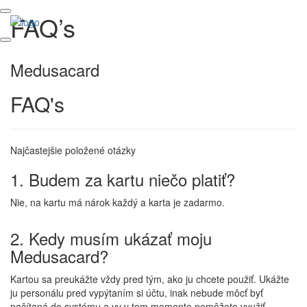
FAQ’s
Medusacard
FAQ's
Najčastejšie položené otázky
1. Budem za kartu niečo platiť?
Nie, na kartu má nárok každý a karta je zadarmo.
2. Kedy musím ukázať moju
Medusacard?
Kartou sa preukážte vždy pred tým, ako ju chcete použiť. Ukážte
ju personálu pred vypýtaním si účtu, inak nebude môcť byť
načítaná do systému a vy v tom momente nemôžete využiť