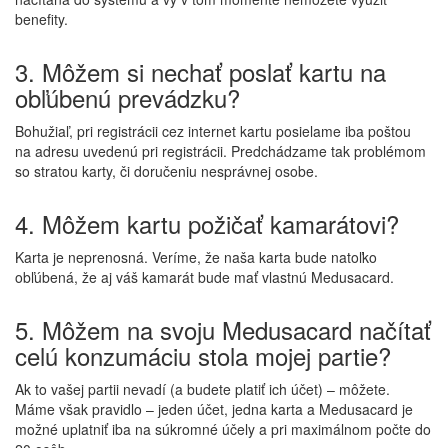
benefity.
3. Môžem si nechať poslať kartu na
obľúbenú prevádzku?
Bohužiaľ, pri registrácii cez internet kartu posielame iba poštou
na adresu uvedenú pri registrácii. Predchádzame tak problémom
so stratou karty, či doručeniu nesprávnej osobe.
4. Môžem kartu požičať kamarátovi?
Karta je neprenosná. Veríme, že naša karta bude natoľko
obľúbená, že aj váš kamarát bude mať vlastnú Medusacard.
5. Môžem na svoju Medusacard načítať
celú konzumáciu stola mojej partie?
Ak to vašej partii nevadí (a budete platiť ich účet) – môžete.
Máme však pravidlo – jeden účet, jedna karta a Medusacard je
možné uplatniť iba na súkromné účely a pri maximálnom počte do