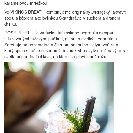
karamelovou mriežkou.
Vo VIKINGS BREATH kombinujeme originálny „vikingský“ akvavit
spolu s kôprom ako bylinkou Škandinávie v suchom a drsnom
drinku.
ROSE IN HELL je variáciou talianskeho negroni s campari
infuzovanými rúžovými púčikmi, ginom a sladkým vermútom.
Servírujeme ho v matnom čiernom pohári so zlatým vnútrom,
ktorý spolu s ručne sekanou ľadovou kryhou vytvára lámavý odraz
svetla pripomínajúci lávu, na ktorej sa plaví lupeň ruže.