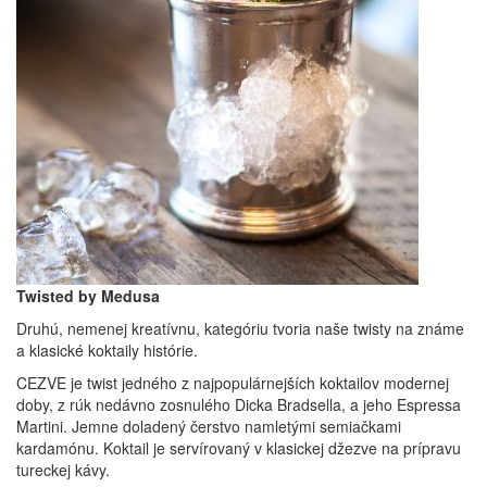
Twisted by Medusa
Druhú, nemenej kreatívnu, kategóriu tvoria naše twisty na známe
a klasické koktaily histórie.
CEZVE je twist jedného z najpopulárnejších koktailov modernej
doby, z rúk nedávno zosnulého Dicka Bradsella, a jeho Espressa
Martini. Jemne doladený čerstvo namletými semiačkami
kardamónu. Koktail je servírovaný v klasickej džezve na prípravu
tureckej kávy.