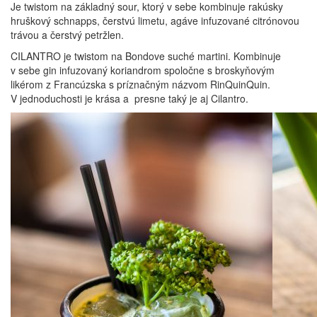
Je twistom na základný sour, ktorý v sebe kombinuje rakúsky
hruškový schnapps, čerstvú limetu, agáve infuzované citrónovou
trávou a čerstvý petržlen.
CILANTRO je twistom na Bondove suché martini. Kombinuje
v sebe gin infuzovaný koriandrom spoločne s broskyňovým
likérom z Francúzska s príznačným názvom RinQuinQuin.
V jednoduchosti je krása a presne taký je aj Cilantro.