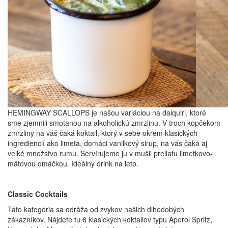
HEMINGWAY SCALLOPS je našou variáciou na daiquiri, ktoré
sme zjemnili smotanou na alkoholickú zmrzlinu. V troch kopčekom
zmrzliny na váš čaká koktail, ktorý v sebe okrem klasických
ingrediencií ako limeta, domáci vanilkový sirup, na vás čaká aj
veľké množstvo rumu. Servírujeme ju v mušli preliatu limetkovo-
mätovou omáčkou. Ideálny drink na leto.
Classic Cocktails
Táto kategória sa odráža od zvykov našich dlhodobých
zákazníkov. Nájdete tu 6 klasických koktailov typu Aperol Spritz,