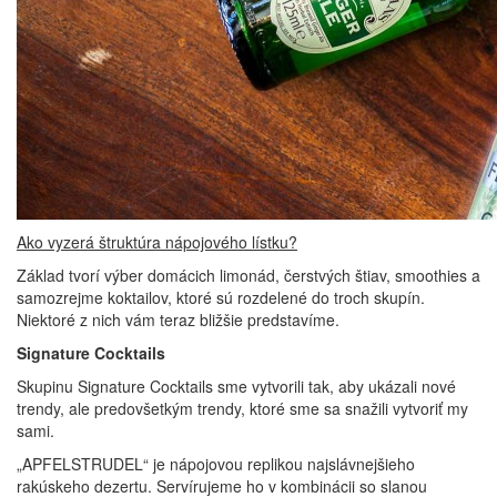
Ako vyzerá štruktúra nápojového lístku?
Základ tvorí výber domácich limonád, čerstvých štiav, smoothies a
samozrejme koktailov, ktoré sú rozdelené do troch skupín.
Niektoré z nich vám teraz bližšie predstavíme.
Signature Cocktails
Skupinu Signature Cocktails sme vytvorili tak, aby ukázali nové
trendy, ale predovšetkým trendy, ktoré sme sa snažili vytvoriť my
sami.
„APFELSTRUDEL“ je nápojovou replikou najslávnejšieho
rakúskeho dezertu. Servírujeme ho v kombinácii so slanou