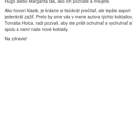
Hugo alebo Margarita tak, ako ich poznáte a milujete.
Ako hovorí klasik, je krásne si tisíckrát prečítať, ale lepšie aspoň
jedenkrát zažiť. Preto by sme vás v mene autora týchto koktailov,
Tomáša Holca, radi pozvali, aby ste prišli ochutnať a vychutnať si
spolu s nami naše nové koktaily.
Na zdravie!