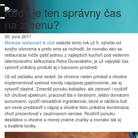
Kedy je ten správny čas
na zmenu?
20. júna 2017
Medusa restaurant & club
oslávila tento rok už 5. výročie od
svojho otvorenia a preto sme sa rozhodli, že rovnako ako sa
reštaurácia môže pýšiť jednou z najlepších kuchýň pod vedením
talentovaného šéfkuchára Petra Duranského, je už najvyšší čas
vytvoriť unikátny produkt aj v barovom prostredí.
Už od začiatku sme vedeli, že chceme nielen priniesť a vhodne
implementovať svetové trendy nápojovej gastronómie, ale aj
vytvoriť vlastné. Zmenšiť ponuku koktailov, ale zároveň i rozšíriť
ich chuťové spektrum, pracovať iba s čerstvými, alebo domácimi
surovinami, využiť netradičné ingrediencie, ktoré si väčšina ľudí
ani nevie predstaviť v nápoji a vhodne tieto unikátne kombinácie
chutí prezentovať v zaujímavom servise. Rozšíriť ponuku
destilátov o vhodné a menej známe značky a rovnako tak aj
o kvalitné toniky.