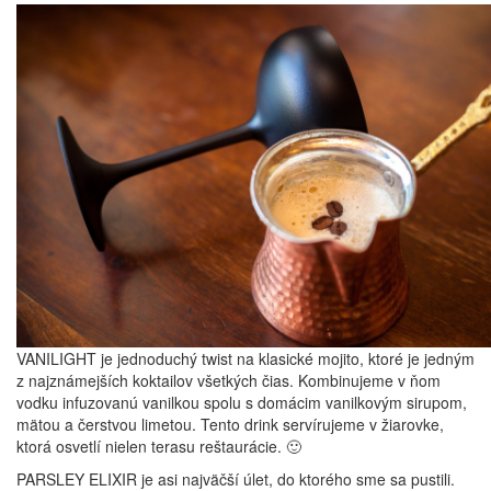
VANILIGHT je jednoduchý twist na klasické mojito, ktoré je jedným
z najznámejších koktailov všetkých čias. Kombinujeme v ňom
vodku infuzovanú vanilkou spolu s domácim vanilkovým sirupom,
mätou a čerstvou limetou. Tento drink servírujeme v žiarovke,
ktorá osvetlí nielen terasu reštaurácie. 🙂
PARSLEY ELIXIR je asi najväčší úlet, do ktorého sme sa pustili.