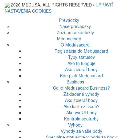
2026 MEDUSA. ALL RIGHTS RESERVED /
UPRAVIŤ
NASTAVENIA COOKIES
Prevádzky
Naše prevádzky
Zoznam a kontakty
Medusacard
O Medusacard
Registrácia do Medusacard
Typy statusov
Ako to funguje
Ako zbierať body
Kde platí Medusacard
Business
Čo je Medusacard Business?
Základené výhody
Ako zbierať body
Ako kartu získam?
Ako využiť body
Kontrola spotreby
Výhody
Výhody za vaše body
Špeciálne statusové výhody za body