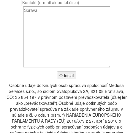
Osobné údaje dotknutých osôb spracúva spoločnosť Medusa
Services s.r.o., so sídlom Svätoplukova 2A, 821 08 Bratislava,
IČO: 35 854 197 v právnom postavení prevádzkovateľa (ďalej len
ako „prevádzkovateľ“).Osobné údaje dotknutých osôb
prevádzkovateľ spracúva na základe oprávneného záujmu v
súlade s čl. 6 ods. 1 písm. f) NARIADENIA EURÓPSKEHO
PARLAMENTU A RADY (EÚ) 2016/679 z 27. apríla 2016 o
ochrane fyzických osôb pri spracúvaní osobných údajov a o
voľnom pohybe takýchto údajov, ktorým sa zrušuje smernica