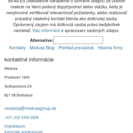
95/46/ES (všeobecné nariadenie o ochrane údajov) za účelom
reakcie na Vami podaný dopyt/podnet alebo otázku, kedy je
nevyhnutné verifikovať relevantnosť požiadavky, alebo realizovať
prípadný následný kontakt klienta ako dotknutej osoby.
Oprávnený záujem má dotknutá osoba právo kedykoľvek
namietať.
Viac informácií
o spracúvaní osobných údajov.
Alternative:
Kontakty
Medusa Blog
Prehľad prevádzok
História firmy
kontaktné informácie
Medusa
Pradiareň 1900
Svätoplukova 2A
821 08 Bratislava
recepcia@medusagroup.sk
+421 (0)2 3300 2808
impressum
formulár spokojnosti