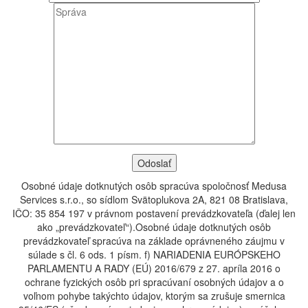
Osobné údaje dotknutých osôb spracúva spoločnosť Medusa
Services s.r.o., so sídlom Svätoplukova 2A, 821 08 Bratislava,
IČO: 35 854 197 v právnom postavení prevádzkovateľa (ďalej len
ako „prevádzkovateľ“).Osobné údaje dotknutých osôb
prevádzkovateľ spracúva na základe oprávneného záujmu v
súlade s čl. 6 ods. 1 písm. f) NARIADENIA EURÓPSKEHO
PARLAMENTU A RADY (EÚ) 2016/679 z 27. apríla 2016 o
ochrane fyzických osôb pri spracúvaní osobných údajov a o
voľnom pohybe takýchto údajov, ktorým sa zrušuje smernica