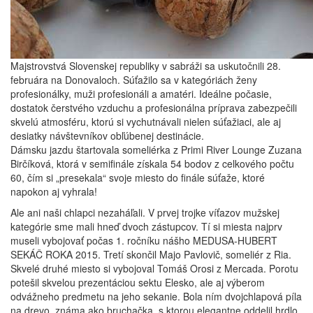
Majstrovstvá Slovenskej republiky v sabráži sa uskutočnili 28.
februára na Donovaloch. Súťažilo sa v kategóriách ženy
profesionálky, muži profesionáli a amatéri. Ideálne počasie,
dostatok čerstvého vzduchu a profesionálna príprava zabezpečili
skvelú atmosféru, ktorú si vychutnávali nielen súťažiaci, ale aj
desiatky návštevníkov obľúbenej destinácie.
Dámsku jazdu štartovala someliérka z Primi River Lounge Zuzana
Birčíková, ktorá v semifinále získala 54 bodov z celkového počtu
60, čím si „presekala“ svoje miesto do finále súťaže, ktoré
napokon aj vyhrala!
Ale ani naši chlapci nezaháľali. V prvej trojke víťazov mužskej
kategórie sme mali hneď dvoch zástupcov. Tí si miesta najprv
museli vybojovať počas 1. ročníku nášho MEDUSA-HUBERT
SEKÁČ ROKA 2015. Tretí skončil Majo Pavlovič, someliér z Ria.
Skvelé druhé miesto si vybojoval Tomáš Orosi z Mercada. Porotu
potešil skvelou prezentáciou sektu Elesko, ale aj výberom
odvážneho predmetu na jeho sekanie. Bola ním dvojchlapová píla
na drevo, známa ako bruchačka, s ktorou elegantne oddelil hrdlo