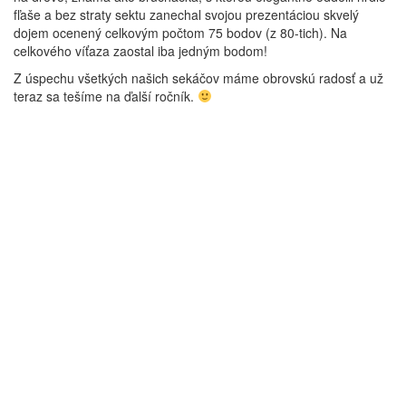
fľaše a bez straty sektu zanechal svojou prezentáciou skvelý
dojem ocenený celkovým počtom 75 bodov (z 80-tich). Na
celkového víťaza zaostal iba jedným bodom!
Z úspechu všetkých našich sekáčov máme obrovskú radosť a už
teraz sa tešíme na ďalší ročník.