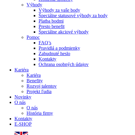
Výhody
Výhody za vaše body
Špeciálne statusové výhody za body
Platba bodmi
Presto benefit
Špeciálne akciové výhody
Pomoc
FAQ’s
Pravidlá a podmienky
Zabudnuté heslo
Kontakty
Ochrana osobných údajov
Kariéra
Kariéra
Benefity
Rozvoj talentov
Projekt ľudia
Novinky
O nás
O nás
História firmy
Kontakty
E-SHOP