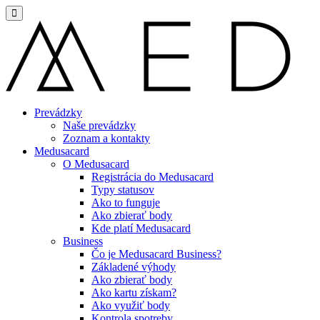
Prevádzky
Naše prevádzky
Zoznam a kontakty
Medusacard
O Medusacard
Registrácia do Medusacard
Typy statusov
Ako to funguje
Ako zbierať body
Kde platí Medusacard
Business
Čo je Medusacard Business?
Základené výhody
Ako zbierať body
Ako kartu získam?
Ako využiť body
Kontrola spotreby