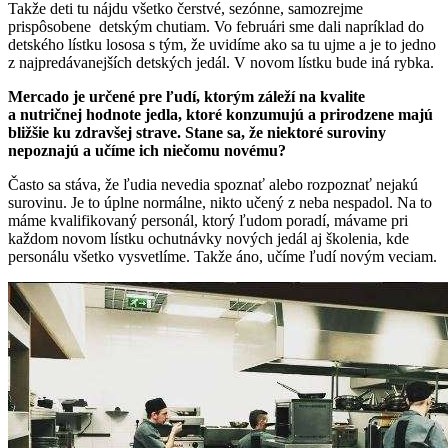
Takže deti tu nájdu všetko čerstvé, sezónne, samozrejme
prispôsobene detským chutiam. Vo februári sme dali napríklad do
detského lístku lososa s tým, že uvidíme ako sa tu ujme a je to jedno
z najpredávanejších detských jedál. V novom lístku bude iná rybka.
Mercado je určené pre ľudí, ktorým záleží na kvalite
a nutričnej hodnote jedla, ktoré konzumujú a prirodzene majú
bližšie ku zdravšej strave. Stane sa, že niektoré suroviny
nepoznajú a učíme ich niečomu novému?
Často sa stáva, že ľudia nevedia spoznať alebo rozpoznať nejakú
surovinu. Je to úplne normálne, nikto učený z neba nespadol. Na to
máme kvalifikovaný personál, ktorý ľudom poradí, mávame pri
každom novom lístku ochutnávky nových jedál aj školenia, kde
personálu všetko vysvetlíme. Takže áno, učíme ľudí novým veciam.