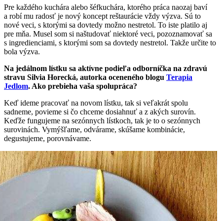
Pre každého kuchára alebo šéfkuchára, ktorého práca naozaj baví
a robí mu radosť je nový koncept reštaurácie vždy výzva. Sú to
nové veci, s ktorými sa dovtedy možno nestretol. To iste platilo aj
pre mňa. Musel som si naštudovať niektoré veci, pozoznamovať sa
s ingredienciami, s ktorými som sa dovtedy nestretol. Takže určite to
bola výzva.
Na jedálnom lístku sa aktívne podieľa odborníčka na zdravú
stravu Silvia Horecká, autorka oceneného blogu
Terapia
Jedlom
. Ako prebieha vaša spolupráca?
Keď ideme pracovať na novom lístku, tak si veľakrát spolu
sadneme, povieme si čo chceme dosiahnuť a z akých surovín.
Keďže fungujeme na sezónnych lístkoch, tak je to o sezónnych
surovinách. Vymýšľame, odvárame, skúšame kombinácie,
degustujeme, porovnávame.