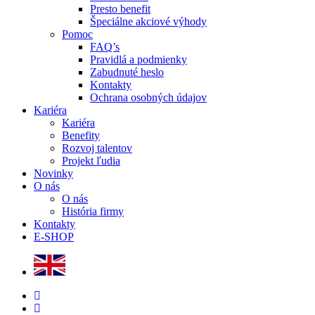
Presto benefit
Špeciálne akciové výhody
Pomoc
FAQ’s
Pravidlá a podmienky
Zabudnuté heslo
Kontakty
Ochrana osobných údajov
Kariéra
Kariéra
Benefity
Rozvoj talentov
Projekt ľudia
Novinky
O nás
O nás
História firmy
Kontakty
E-SHOP