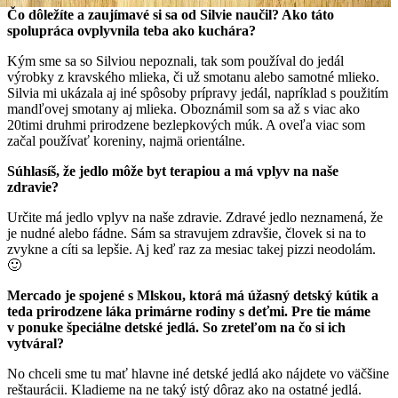
Čo dôležíte a zaujímavé si sa od Silvie naučil? Ako táto
spolupráca ovplyvnila teba ako kuchára?
Kým sme sa so Silviou nepoznali, tak som používal do jedál
výrobky z kravského mlieka, či už smotanu alebo samotné mlieko.
Silvia mi ukázala aj iné spôsoby prípravy jedál, napríklad s použitím
mandľovej smotany aj mlieka. Oboznámil som sa až s viac ako
20timi druhmi prirodzene bezlepkových múk. A oveľa viac som
začal používať koreniny, najmä orientálne.
Súhlasíš, že jedlo môže byt terapiou a má vplyv na naše
zdravie?
Určite má jedlo vplyv na naše zdravie. Zdravé jedlo neznamená, že
je nudné alebo fádne. Sám sa stravujem zdravšie, človek si na to
zvykne a cíti sa lepšie. Aj keď raz za mesiac takej pizzi neodolám.
🙂
Mercado je spojené s Mlskou, ktorá má úžasný detský kútik a
teda prirodzene láka primárne rodiny s deťmi. Pre tie máme
v ponuke špeciálne detské jedlá. So zreteľom na čo si ich
vytváral?
No chceli sme tu mať hlavne iné detské jedlá ako nájdete vo väčšine
reštaurácii. Kladieme na ne taký istý dôraz ako na ostatné jedlá.