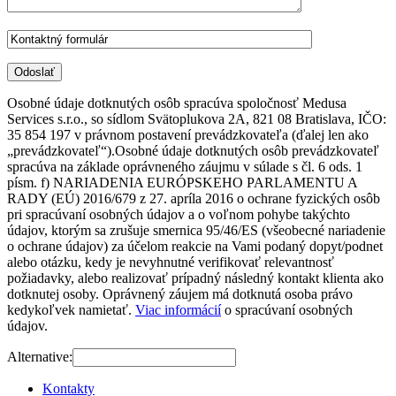
Osobné údaje dotknutých osôb spracúva spoločnosť Medusa
Services s.r.o., so sídlom Svätoplukova 2A, 821 08 Bratislava, IČO:
35 854 197 v právnom postavení prevádzkovateľa (ďalej len ako
„prevádzkovateľ“).Osobné údaje dotknutých osôb prevádzkovateľ
spracúva na základe oprávneného záujmu v súlade s čl. 6 ods. 1
písm. f) NARIADENIA EURÓPSKEHO PARLAMENTU A
RADY (EÚ) 2016/679 z 27. apríla 2016 o ochrane fyzických osôb
pri spracúvaní osobných údajov a o voľnom pohybe takýchto
údajov, ktorým sa zrušuje smernica 95/46/ES (všeobecné nariadenie
o ochrane údajov) za účelom reakcie na Vami podaný dopyt/podnet
alebo otázku, kedy je nevyhnutné verifikovať relevantnosť
požiadavky, alebo realizovať prípadný následný kontakt klienta ako
dotknutej osoby. Oprávnený záujem má dotknutá osoba právo
kedykoľvek namietať.
Viac informácií
o spracúvaní osobných
údajov.
Alternative:
Kontakty