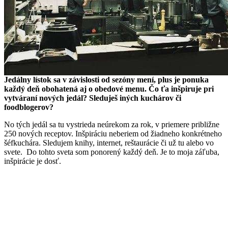
Jedálny lístok sa v závislosti od sezóny mení, plus je ponuka
každý deň obohatená aj o obedové menu. Čo ťa inšpiruje pri
vytváraní nových jedál? Sleduješ iných kuchárov či
foodblogerov?
No tých jedál sa tu vystrieda neúrekom za rok, v priemere približne
250 nových receptov. Inšpiráciu neberiem od žiadneho konkrétneho
šéfkuchára. Sledujem knihy, internet, reštaurácie či už tu alebo vo
svete. Do tohto sveta som ponorený každý deň. Je to moja záľuba,
inšpirácie je dosť.