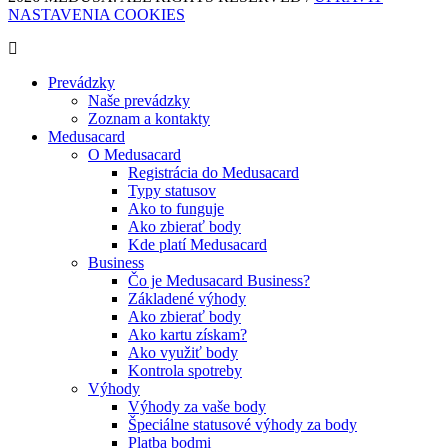
NASTAVENIA COOKIES
Prevádzky
Naše prevádzky
Zoznam a kontakty
Medusacard
O Medusacard
Registrácia do Medusacard
Typy statusov
Ako to funguje
Ako zbierať body
Kde platí Medusacard
Business
Čo je Medusacard Business?
Základené výhody
Ako zbierať body
Ako kartu získam?
Ako využiť body
Kontrola spotreby
Výhody
Výhody za vaše body
Špeciálne statusové výhody za body
Platba bodmi