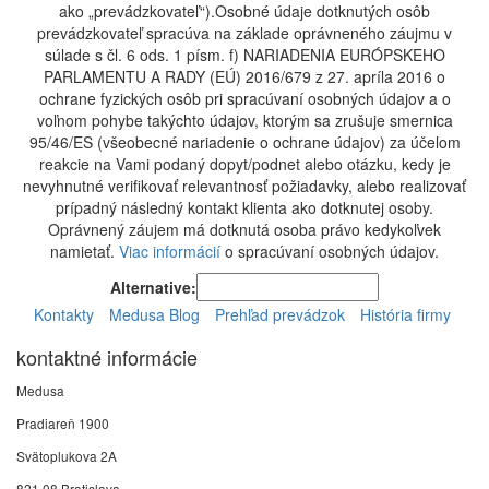
ako „prevádzkovateľ“).Osobné údaje dotknutých osôb
prevádzkovateľ spracúva na základe oprávneného záujmu v
súlade s čl. 6 ods. 1 písm. f) NARIADENIA EURÓPSKEHO
PARLAMENTU A RADY (EÚ) 2016/679 z 27. apríla 2016 o
ochrane fyzických osôb pri spracúvaní osobných údajov a o
voľnom pohybe takýchto údajov, ktorým sa zrušuje smernica
95/46/ES (všeobecné nariadenie o ochrane údajov) za účelom
reakcie na Vami podaný dopyt/podnet alebo otázku, kedy je
nevyhnutné verifikovať relevantnosť požiadavky, alebo realizovať
prípadný následný kontakt klienta ako dotknutej osoby.
Oprávnený záujem má dotknutá osoba právo kedykoľvek
namietať.
Viac informácií
o spracúvaní osobných údajov.
Alternative:
Kontakty
Medusa Blog
Prehľad prevádzok
História firmy
kontaktné informácie
Medusa
Pradiareň 1900
Svätoplukova 2A
821 08 Bratislava