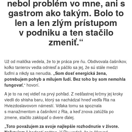
nebol problém vo mne, ani s
gastrom ako takým. Bolo to
len a len zlým prístupom
v podniku a ten stačilo
zmeniť.“
Už od malička vedela, že to je práca pre ňu. Obdivovala čašníkov,
koľko tanierov vedia odniesť a páčilo sa jej, že sú stále medzi
ľuďmi a nikdy sa nenudia.
„Som dosť energická žena,
potrebujem pohyb a milujem ľudí. Bez toho by som nemohla
fungovať
,“ hovorí.
A je to na nej vidieť na prvý pohľad. Z nešťastnej krčmy jej kroky
viedli do shisha baru, ktorý sa nachádzal hneď vedľa Ria na
Hviezdoslavovom námestí. Vďaka tomu sa spoznala
s manažmentom a čašníkmi z Ria, a keď znova zatúžila po
zmene, stačilo zaklopať o dvere ďalej.
„Toto považujem za svoje najlepšie rozhodnutie v živote.