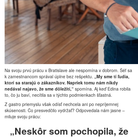
Na svoju prvú prácu v Bratislave ale nespomína v dobrom. Šéf sa
k zamestnancom správal úplne bez rešpektu.
„My sme tí ľudia,
ktorí sa starajú o zákazníkov. Napriek tomu nám nikdy
nedával najavo, že sme dôležití,“
spomína. Aj keď Edina robila
to, čo ju baví, necítila sa v týchto podmienkach šťastná.
Z gastro priemyslu však odísť nechcela ani po nepríjemnej
skúsenosti. Čo presvedčilo vydržať? Odpovedala nám jasne –
miluje svoju prácu:
„Neskôr som pochopila, že