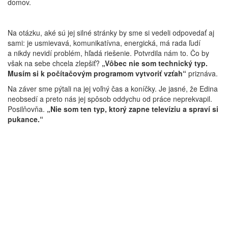
domov.
Na otázku, aké sú jej silné stránky by sme si vedeli odpovedať aj
sami: je usmievavá, komunikatívna, energická, má rada ľudí
a nikdy nevidí problém, hľadá riešenie. Potvrdila nám to. Čo by
však na sebe chcela zlepšiť?
„Vôbec nie som technický typ.
Musím si k počítačovým programom vytvoriť vzťah“
priznáva.
Na záver sme pýtali na jej voľný čas a koníčky. Je jasné, že Edina
neobsedí a preto nás jej spôsob oddychu od práce neprekvapil.
Posilňovňa.
„Nie som ten typ, ktorý zapne televíziu a spraví si
pukance.“