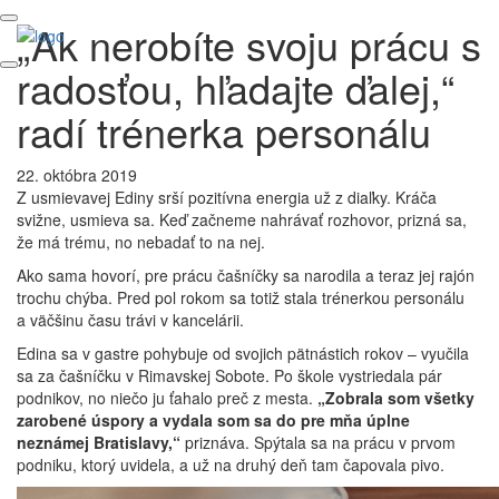
„Ak nerobíte svoju prácu s
radosťou, hľadajte ďalej,“
radí trénerka personálu
22. októbra 2019
Z usmievavej Ediny srší pozitívna energia už z diaľky. Kráča
svižne, usmieva sa. Keď začneme nahrávať rozhovor, prizná sa,
že má trému, no nebadať to na nej.
Ako sama hovorí, pre prácu čašníčky sa narodila a teraz jej rajón
trochu chýba. Pred pol rokom sa totiž stala trénerkou personálu
a väčšinu času trávi v kancelárii.
Edina sa v gastre pohybuje od svojich pätnástich rokov – vyučila
sa za čašníčku v Rimavskej Sobote. Po škole vystriedala pár
podnikov, no niečo ju ťahalo preč z mesta.
„Zobrala som všetky
zarobené úspory a vydala som sa do pre mňa úplne
neznámej Bratislavy,“
priznáva. Spýtala sa na prácu v prvom
podniku, ktorý uvidela, a už na druhý deň tam čapovala pivo.