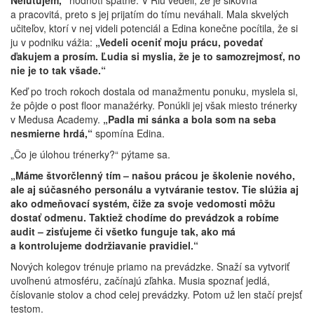
Neľutujem,“
hodnotí spätne. V Riu vedeli, že je šikovná
a pracovitá, preto s jej prijatím do tímu neváhali. Mala skvelých
učiteľov, ktorí v nej videli potenciál a Edina konečne pocítila, že si
ju v podniku vážia:
„Vedeli oceniť moju prácu, povedať
ďakujem a prosím. Ľudia si myslia, že je to samozrejmosť, no
nie je to tak všade.“
Keď po troch rokoch dostala od manažmentu ponuku, myslela si,
že pôjde o post floor manažérky. Ponúkli jej však miesto trénerky
v Medusa Academy.
„Padla mi sánka a bola som na seba
nesmierne hrdá,“
spomína Edina.
„Čo je úlohou trénerky?“ pýtame sa.
„Máme štvorčlenný tím – našou prácou je školenie nového,
ale aj súčasného personálu a vytváranie testov. Tie slúžia aj
ako odmeňovací systém, čiže za svoje vedomosti môžu
dostať odmenu. Taktiež chodíme do prevádzok a robíme
audit – zisťujeme či všetko funguje tak, ako má
a kontrolujeme dodržiavanie pravidiel.“
Nových kolegov trénuje priamo na prevádzke. Snaží sa vytvoriť
uvoľnenú atmosféru, začínajú zľahka. Musia spoznať jedlá,
číslovanie stolov a chod celej prevádzky. Potom už len stačí prejsť
testom.