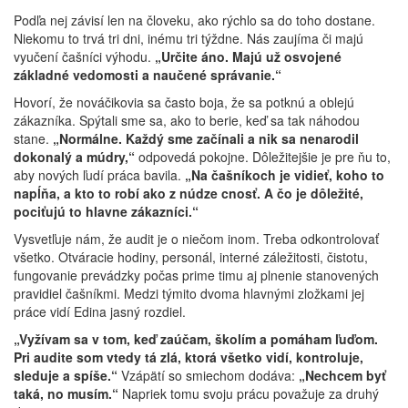
Podľa nej závisí len na človeku, ako rýchlo sa do toho dostane.
Niekomu to trvá tri dni, inému tri týždne. Nás zaujíma či majú
vyučení čašníci výhodu.
„Určite áno. Majú už osvojené
základné vedomosti a naučené správanie.“
Hovorí, že nováčikovia sa často boja, že sa potknú a oblejú
zákazníka. Spýtali sme sa, ako to berie, keď sa tak náhodou
stane.
„Normálne. Každý sme začínali a nik sa nenarodil
dokonalý a múdry,“
odpovedá pokojne. Dôležitejšie je pre ňu to,
aby nových ľudí práca bavila.
„Na čašníkoch je vidieť, koho to
napĺňa, a kto to robí ako z núdze cnosť. A čo je dôležité,
pociťujú to hlavne zákazníci.“
Vysvetľuje nám, že audit je o niečom inom. Treba odkontrolovať
všetko. Otváracie hodiny, personál, interné záležitosti, čistotu,
fungovanie prevádzky počas prime timu aj plnenie stanovených
pravidiel čašníkmi. Medzi týmito dvoma hlavnými zložkami jej
práce vidí Edina jasný rozdiel.
„Vyžívam sa v tom, keď zaúčam, školím a pomáham ľuďom.
Pri audite som vtedy tá zlá, ktorá všetko vidí, kontroluje,
sleduje a spíše.“
Vzápätí so smiechom dodáva:
„Nechcem byť
taká, no musím.“
Napriek tomu svoju prácu považuje za druhý