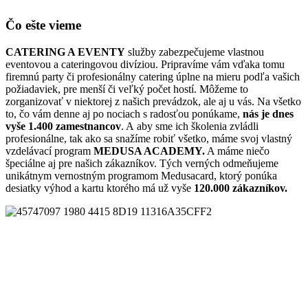
Čo ešte vieme
CATERING A EVENTY
služby zabezpečujeme vlastnou
eventovou a cateringovou divíziou. Pripravíme vám vďaka tomu
firemnú party či profesionálny catering úplne na mieru podľa vašich
požiadaviek, pre menší či veľký počet hostí. Môžeme to
zorganizovať v niektorej z našich prevádzok, ale aj u vás. Na všetko
to, čo vám denne aj po nociach s radosťou ponúkame,
nás je dnes
vyše 1.400 zamestnancov
. A aby sme ich školenia zvládli
profesionálne, tak ako sa snažíme robiť všetko, máme svoj vlastný
vzdelávací program
MEDUSA ACADEMY.
A máme niečo
špeciálne aj pre našich zákazníkov. Tých verných odmeňujeme
unikátnym vernostným programom Medusacard, ktorý ponúka
desiatky výhod a kartu ktorého má už vyše
120.000 zákazníkov.