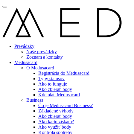
Prevádzky
Naše prevádzky
Zoznam a kontakty
Medusacard
O Medusacard
Registrácia do Medusacard
Typy statusov
Ako to funguje
Ako zbierať body
Kde platí Medusacard
Business
Čo je Medusacard Business?
Základené výhody
Ako zbierať body
Ako kartu získam?
Ako využiť body
Kontrola spotreby