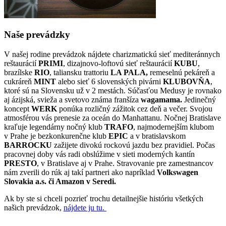
Naše prevádzky
V našej rodine prevádzok nájdete charizmatickú sieť mediteránnych
reštaurácií
PRIMI
, dizajnovo-loftovú sieť reštaurácií
KUBU
,
brazílske
RIO
, taliansku trattoriu
LA PALA,
remeselnú pekáreň a
cukráreň
MINT
alebo sieť 6 slovenských pivárni
KLUBOVŇA
,
ktoré sú na Slovensku už v 2 mestách. Súčasťou Medusy je rovnako
aj ázijská, svieža a svetovo známa franšíza
wagamama.
Jedinečný
koncept
WERK
ponúka rozličný zážitok cez deň a večer. Svojou
atmosférou vás prenesie za oceán do Manhattanu. Nočnej Bratislave
kraľuje legendárny nočný klub
TRAFO
, najmodernejším klubom
v Prahe je bezkonkurenčne klub
EPIC
a v bratislavskom
BARROCKU
zažijete divokú rockovú jazdu bez pravidiel. Počas
pracovnej doby vás radi obslúžime v sieti moderných kantín
PRESTO
, v Bratislave aj v Prahe. Stravovanie pre zamestnancov
nám zverili do rúk aj takí partneri ako napríklad
Volkswagen
Slovakia a.s. či Amazon v Seredi.
Ak by ste si chceli pozrieť trochu detailnejšie históriu všetkých
našich prevádzok,
nájdete ju tu.