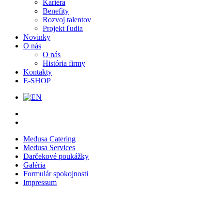
Kariéra
Benefity
Rozvoj talentov
Projekt ľudia
Novinky
O nás
O nás
História firmy
Kontakty
E-SHOP
Medusa Catering
Medusa Services
Darčekové poukážky
Galéria
Formulár spokojnosti
Impressum