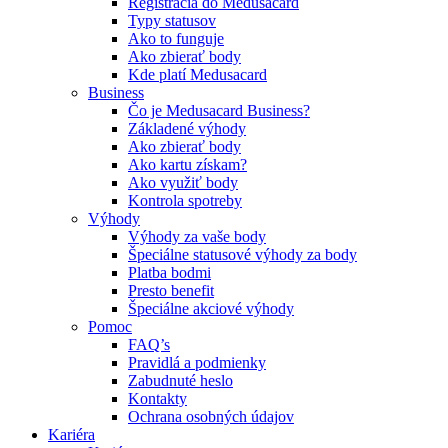
Registrácia do Medusacard
Typy statusov
Ako to funguje
Ako zbierať body
Kde platí Medusacard
Business
Čo je Medusacard Business?
Základené výhody
Ako zbierať body
Ako kartu získam?
Ako využiť body
Kontrola spotreby
Výhody
Výhody za vaše body
Špeciálne statusové výhody za body
Platba bodmi
Presto benefit
Špeciálne akciové výhody
Pomoc
FAQ’s
Pravidlá a podmienky
Zabudnuté heslo
Kontakty
Ochrana osobných údajov
Kariéra