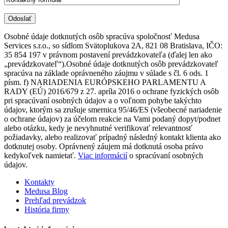
Osobné údaje dotknutých osôb spracúva spoločnosť Medusa
Services s.r.o., so sídlom Svätoplukova 2A, 821 08 Bratislava, IČO:
35 854 197 v právnom postavení prevádzkovateľa (ďalej len ako
„prevádzkovateľ“).Osobné údaje dotknutých osôb prevádzkovateľ
spracúva na základe oprávneného záujmu v súlade s čl. 6 ods. 1
písm. f) NARIADENIA EURÓPSKEHO PARLAMENTU A
RADY (EÚ) 2016/679 z 27. apríla 2016 o ochrane fyzických osôb
pri spracúvaní osobných údajov a o voľnom pohybe takýchto
údajov, ktorým sa zrušuje smernica 95/46/ES (všeobecné nariadenie
o ochrane údajov) za účelom reakcie na Vami podaný dopyt/podnet
alebo otázku, kedy je nevyhnutné verifikovať relevantnosť
požiadavky, alebo realizovať prípadný následný kontakt klienta ako
dotknutej osoby. Oprávnený záujem má dotknutá osoba právo
kedykoľvek namietať.
Viac informácií
o spracúvaní osobných
údajov.
Kontakty
Medusa Blog
Prehľad prevádzok
História firmy