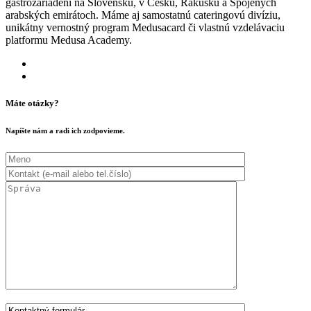
gastrozariadení na Slovensku, v Česku, Rakúsku a Spojených
arabských emirátoch. Máme aj samostatnú cateringovú divíziu,
unikátny vernostný program Medusacard či vlastnú vzdelávaciu
platformu Medusa Academy.
Máte otázky?
Napíšte nám a radi ich zodpovieme.