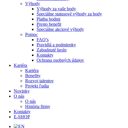
Výhody
Výhody za vaše body
Špeciálne statusové výhody za body
Platba bodmi
Presto benefit
Špeciálne akciové výhody
Pomoc
FAQ’s
Pravidlá a podmienky
Zabudnuté heslo
Kontakty
Ochrana osobných údajov
Kariéra
Kariéra
Benefity
Rozvoj talentov
Projekt ľudia
Novinky
O nás
O nás
História firmy
Kontakty
E-SHOP