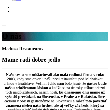
O nás
Medusa Restaurants
Máme radi dobré jedlo
Našu cestu sme odštartovali ako malá rodinná firma v roku
2003
, kedy sme otvorili našu prvú reštauráciu pod Michalskou
bránou v Bratislave. Veľmi rýchlo nám bolo jasné, že
gastro bude
našou celoživotnou láskou
a keďže sa za tie roky tešíme priazni
tých najdôležitejších, našich hostí,
ku dnešnému dňu máme už
vyše 40 prevádzok na Slovensku, v Prahe a v Rakúsku.
Sme
leadrom v oblasti gastronómie na Slovensku
a môcť toto povedať
znamená nielen našu hrdosť ale aj veľký záväzok, ktorý sa
snažíme plniť každý deň úplne nanovo.
Reštaurácie, bary,