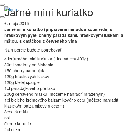
Jarné mini kuriatko
6. mája 2015
Jarné mini kuriatko (pripravené metódou sous vide) s
hráškovým pyré, cherry paradajkami, hráškovými lúskami a
mätou, s omáčkou z červeného vína
Na 4 porcie budete potrebovať:
4 ks jarného mini kuriatka (1ks má cca 400g)
80ml smotany na šľahanie
150 cherry paradajok
120g hráškových lúskov
120g bielej špargle
1pl paradajkového pretlaku
200g čerstvého hrášku (môžeme nahradiť mrazeným)
1pl bieleho krémového balzamikového octu (môžete nahradiť
klasickým balzamikovým octom)
čerstvá mäta
soľ
čierne korenie
2pl cukru