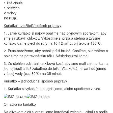
1 žltá cibuľa
1 petržlen
2 mrkvy
Postup:
Kuriatko – zložitejší spôsob prípravy
1. Jarné kuriatko si najprv opálime nad plynovým sporákom, aby
sme sa zbavili chĺpkov. Vykostíme si prsia a stehná a zvyšné
kuriatko dáme piecť do rúry na 10-12 minút pri teplote 180°C.
2. Prsia narežeme, aby neboli príliš hrubé. Osolíme, okoreníme a
položíme na potravinársku fóliu. Následne zrolujeme.
3. Zo stehien odstránime kĺbovú kosť, aby sme mali stehno iba na
jednej kosti a tiež zabalíme do fólie. Všetko dáme variť do jemne
vriacej vody (cca 80°C) na 35 minút.
Kuriatko – jednoduchší spôsob prípravy
1. Kuriatko si vykostíme a ugrilujeme, alebo upečieme v rúre.
Omáčka na kuriatko
Na olivovom oleji si orestujeme koreňovú zeleninu, cibuľu a podľa