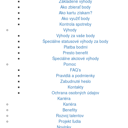
Základené výhody
Ako zbierať body
Ako kartu získam?
Ako využiť body
Kontrola spotreby
Výhody
Výhody za vaše body
Špeciálne statusové výhody za body
Platba bodmi
Presto benefit
Špeciálne akciové výhody
Pomoc
FAQ’s
Pravidlá a podmienky
Zabudnuté heslo
Kontakty
Ochrana osobných údajov
Kariéra
Kariéra
Benefity
Rozvoj talentov
Projekt ľudia
Novinky