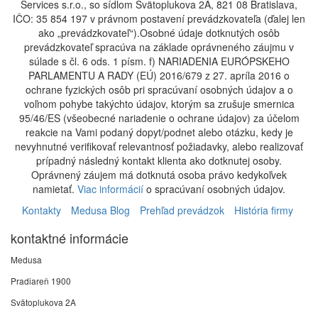
Services s.r.o., so sídlom Svätoplukova 2A, 821 08 Bratislava,
IČO: 35 854 197 v právnom postavení prevádzkovateľa (ďalej len
ako „prevádzkovateľ“).Osobné údaje dotknutých osôb
prevádzkovateľ spracúva na základe oprávneného záujmu v
súlade s čl. 6 ods. 1 písm. f) NARIADENIA EURÓPSKEHO
PARLAMENTU A RADY (EÚ) 2016/679 z 27. apríla 2016 o
ochrane fyzických osôb pri spracúvaní osobných údajov a o
voľnom pohybe takýchto údajov, ktorým sa zrušuje smernica
95/46/ES (všeobecné nariadenie o ochrane údajov) za účelom
reakcie na Vami podaný dopyt/podnet alebo otázku, kedy je
nevyhnutné verifikovať relevantnosť požiadavky, alebo realizovať
prípadný následný kontakt klienta ako dotknutej osoby.
Oprávnený záujem má dotknutá osoba právo kedykoľvek
namietať.
Viac informácií
o spracúvaní osobných údajov.
Kontakty
Medusa Blog
Prehľad prevádzok
História firmy
kontaktné informácie
Medusa
Pradiareň 1900
Svätoplukova 2A