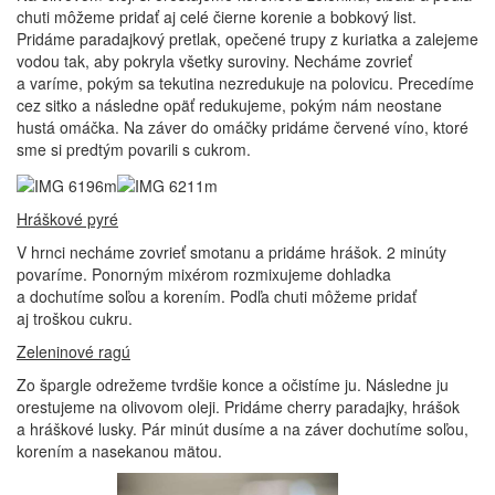
chuti môžeme pridať aj celé čierne korenie a bobkový list.
Pridáme paradajkový pretlak, opečené trupy z kuriatka a zalejeme
vodou tak, aby pokryla všetky suroviny. Necháme zovrieť
a varíme, pokým sa tekutina nezredukuje na polovicu. Precedíme
cez sitko a následne opäť redukujeme, pokým nám neostane
hustá omáčka. Na záver do omáčky pridáme červené víno, ktoré
sme si predtým povarili s cukrom.
Hráškové pyré
V hrnci necháme zovrieť smotanu a pridáme hrášok. 2 minúty
povaríme. Ponorným mixérom rozmixujeme dohladka
a dochutíme soľou a korením. Podľa chuti môžeme pridať
aj troškou cukru.
Zeleninové ragú
Zo špargle odrežeme tvrdšie konce a očistíme ju. Následne ju
orestujeme na olivovom oleji. Pridáme cherry paradajky, hrášok
a hráškové lusky. Pár minút dusíme a na záver dochutíme soľou,
korením a nasekanou mätou.