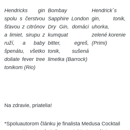
Hendricks gin
Bombay
Hendrick´s
spolu s čerstvou
Sapphire London
gin, tonik,
šťavou z citrónov
Dry Gin, domáci
uhorka,
a limiet, sirupu z
kumquat
zelené korenie
ruží, a baby
bitter, egreš,
(Primi)
špenátu, všetko
tonik, sušená
doliate fever tree
limetka (Barrock)
tonikom (Rio)
Na zdravie, priatelia!
*Spoluautorom článku je finalista Medusa Cocktail