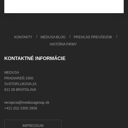
KONTAKTY
MEDUSA BLOG
PREHĽAD PREVÁDZOK
HISTÓRIA FIRMY
KONTAKTNÉ INFORMÁCIE
MEDUSA
PRADIAREŇ 1900
SVÄTOPLUKOVA 2A
821 08 BRATISLAVA
recepcia@medusagroup.sk
+421 (0)2 3300 2808
IMPRESSUM