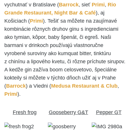
vychutnať v Bratislave (
Barrock
, sieť
Primi
,
Rio
Grande Restaurant, Night Bar & Café
), aj
Košiciach (
Primi
). Tešiť sa môžete na zaujímavé
kombinácie rôznych druhov ginu s ingredienciami
ako tymian, kôpor, baby špenát, či egreš. Naši
barmani v drinkoch používajú vlastnoručne
vyrobené suroviny ako kumquat bitter, tinktúru
z chinínu a lipového kvetu, či rôzne príchute sirupov.
A kedže gin zažíva boom celosvetovo, špeciálne
kokteily si môžete v týchto dňoch užiť aj v Prahe
(
Barrock
) a Viedni (
Medusa Restaurant & Club
,
Primi
).
Fresh frog
Gooseberry G&T
Pepper GT