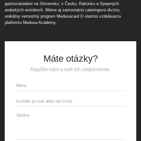
gastrozariadení na Slovensku, v Česku, Rakúsku a Spojených
arabských emirátoch. Máme aj samostatnú cateringovú divíziu,
unikátny vernostný program Medusacard či vlastnú vzdelávaciu
platformu Medusa Academy.
Máte otázky?
Napíšte nám a radi ich zodpovieme.