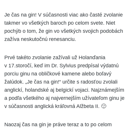
Je čas na gin! V súčasnosti viac ako časté zvolanie
takmer vo všetkých baroch po celom svete. Niet
pochýb o tom, že gin vo všetkých svojich podobách
zažíva neskutočnú renesanciu.
Prvé takéto zvolanie zažívali už Holanďania
v 17.storočí, keď im Dr. Sylvius predpísal výdatnú
porciu ginu na obličkové kamene alebo boľavý
žalúdok. „Je čas na gin!“ určite s radosťou zvolali
anglickí, holandské aj belgickí vojaci. Najznámejším
a podľa všetkého aj najvernejším užívateľom ginu je
v súčasnosti anglická kráľovná Alžbeta II. 🙂
Naozaj čas na gin je práve teraz a to po celom