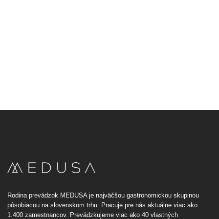
Rodina prevádzok MEDUSA je najväčšou gastronomickou skupinou
pôsobiacou na slovenskom trhu. Pracuje pre nás aktuálne viac ako
1.400 zamestnancov. Prevádzkujeme viac ako 40 vlastných