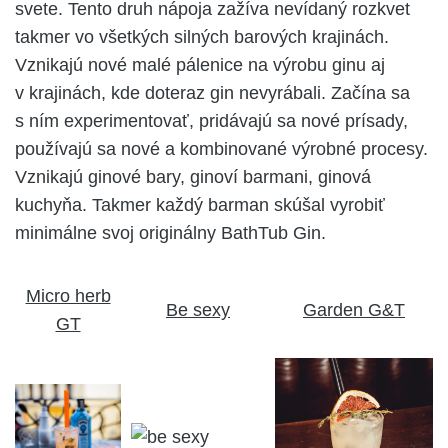
svete. Tento druh nápoja zažíva nevídaný rozkvet
takmer vo všetkých silných barových krajinách.
Vznikajú nové malé pálenice na výrobu ginu aj
v krajinách, kde doteraz gin nevyrábali. Začína sa
s ním experimentovať, pridávajú sa nové prísady,
používajú sa nové a kombinované výrobné procesy.
Vznikajú ginové bary, ginoví barmani, ginová
kuchyňa. Takmer každý barman skúšal vyrobiť
minimálne svoj originálny BathTub Gin.
Micro herb
Be sexy
Garden G&T
GT