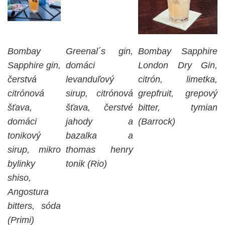
Bombay
Greenal´s gin,
Bombay Sapphire
Sapphire gin,
domáci
London Dry Gin,
čerstvá
levanduľový
citrón, limetka,
citrónová
sirup, citrónová
grepfruit, grepový
šťava,
šťava, čerstvé
bitter, tymian
domáci
jahody a
(Barrock)
tonikový
bazalka a
sirup, mikro
thomas henry
bylinky
tonik (Rio)
shiso,
Angostura
bitters, sóda
(Primi)