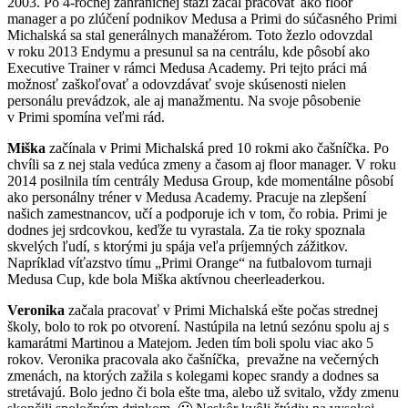
2003. Po 4-ročnej zahraničnej stáži začal pracovať ako floor
manager a po zlúčení podnikov Medusa a Primi do súčasného Primi
Michalská sa stal generálnych manažérom. Toto žezlo odovzdal
v roku 2013 Endymu a presunul sa na centrálu, kde pôsobí ako
Executive Trainer v rámci Medusa Academy. Pri tejto práci má
možnosť zaškoľovať a odovzdávať svoje skúsenosti nielen
personálu prevádzok, ale aj manažmentu. Na svoje pôsobenie
v Primi spomína veľmi rád.
Miška
začínala
v Primi Michalská pred 10 rokmi ako čašníčka. Po
chvíli sa z nej stala vedúca zmeny a časom aj floor manager. V roku
2014 posilnila tím centrály Medusa Group, kde momentálne pôsobí
ako personálny tréner v Medusa Academy. Pracuje na zlepšení
našich zamestnancov, učí a podporuje ich v tom, čo robia. Primi je
dodnes jej srdcovkou, keďže tu vyrastala. Za tie roky spoznala
skvelých ľudí, s ktorými ju spája veľa príjemných zážitkov.
Napríklad víťazstvo tímu „Primi Orange“ na futbalovom turnaji
Medusa Cup, kde bola Miška aktívnou cheerleaderkou.
Veronika
začala pracovať v Primi Michalská ešte počas strednej
školy, bolo to rok po otvorení. Nastúpila na letnú sezónu spolu aj s
kamarátmi Martinou a Matejom. Jeden tím boli spolu viac ako 5
rokov. Veronika pracovala ako čašníčka, prevažne na večerných
zmenách, na ktorých zažila s kolegami kopec srandy a dodnes sa
stretávajú. Bolo jedno či bola ešte tma, alebo už svitalo, vždy zmenu