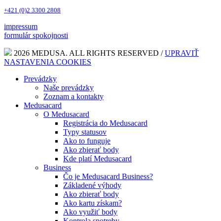
+421 (0)2 3300 2808
impressum
formulár spokojnosti
2026 MEDUSA. ALL RIGHTS RESERVED /
UPRAVIŤ
NASTAVENIA COOKIES
Prevádzky
Naše prevádzky
Zoznam a kontakty
Medusacard
O Medusacard
Registrácia do Medusacard
Typy statusov
Ako to funguje
Ako zbierať body
Kde platí Medusacard
Business
Čo je Medusacard Business?
Základené výhody
Ako zbierať body
Ako kartu získam?
Ako využiť body
Kontrola spotreby