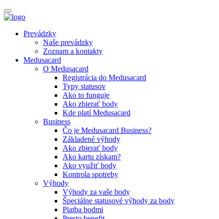
Prevádzky
Naše prevádzky
Zoznam a kontakty
Medusacard
O Medusacard
Registrácia do Medusacard
Typy statusov
Ako to funguje
Ako zbierať body
Kde platí Medusacard
Business
Čo je Medusacard Business?
Základené výhody
Ako zbierať body
Ako kartu získam?
Ako využiť body
Kontrola spotreby
Výhody
Výhody za vaše body
Špeciálne statusové výhody za body
Platba bodmi
Presto benefit