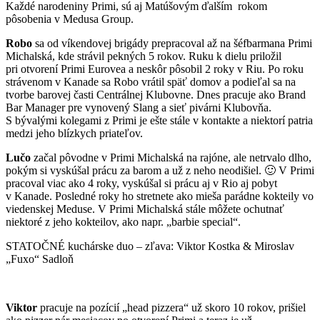
Každé narodeniny Primi, sú aj Matúšovým ďalším rokom
pôsobenia v Medusa Group.
Robo
sa od víkendovej brigády prepracoval až na šéfbarmana Primi
Michalská, kde strávil pekných 5 rokov. Ruku k dielu priložil
pri otvorení Primi Eurovea a neskôr pôsobil 2 roky v Riu. Po roku
strávenom v Kanade sa Robo vrátil späť domov a podieľal sa na
tvorbe barovej časti Centrálnej Klubovne. Dnes pracuje ako Brand
Bar Manager pre vynovený Slang a sieť pivárni Klubovňa.
S bývalými kolegami z Primi je ešte stále v kontakte a niektorí patria
medzi jeho blízkych priateľov.
Lučo
začal pôvodne v Primi Michalská na rajóne, ale netrvalo dlho,
pokým si vyskúšal prácu za barom a už z neho neodišiel. 🙂 V Primi
pracoval viac ako 4 roky, vyskúšal si prácu aj v Rio aj pobyt
v Kanade. Posledné roky ho stretnete ako mieša parádne kokteily vo
viedenskej Meduse. V Primi Michalská stále môžete ochutnať
niektoré z jeho kokteilov, ako napr. „barbie special“.
STATOČNÉ kuchárske duo – zľava: Viktor Kostka & Miroslav
„Fuxo“ Sadloň
Viktor
pracuje na pozícií „head pizzera“ už skoro 10 rokov, prišiel