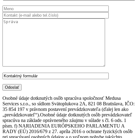
Osobné údaje dotknutých osôb spracúva spoločnosť Medusa
Services s.r.o., so sídlom Svätoplukova 2A, 821 08 Bratislava, IČO:
35 854 197 v právnom postavení prevádzkovateľa (ďalej len ako
„prevádzkovateľ“).Osobné údaje dotknutých osôb prevádzkovateľ
spracúva na základe oprávneného záujmu v súlade s čl. 6 ods. 1
písm. f) NARIADENIA EURÓPSKEHO PARLAMENTU A
RADY (EÚ) 2016/679 z 27. apríla 2016 o ochrane fyzických osôb
pri spracúvaní osobných údajov a o voľnom pohybe takýchto