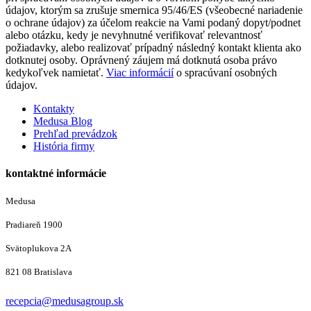
údajov, ktorým sa zrušuje smernica 95/46/ES (všeobecné nariadenie
o ochrane údajov) za účelom reakcie na Vami podaný dopyt/podnet
alebo otázku, kedy je nevyhnutné verifikovať relevantnosť
požiadavky, alebo realizovať prípadný následný kontakt klienta ako
dotknutej osoby. Oprávnený záujem má dotknutá osoba právo
kedykoľvek namietať.
Viac informácií
o spracúvaní osobných
údajov.
Kontakty
Medusa Blog
Prehľad prevádzok
História firmy
kontaktné informácie
Medusa
Pradiareň 1900
Svätoplukova 2A
821 08 Bratislava
recepcia@medusagroup.sk