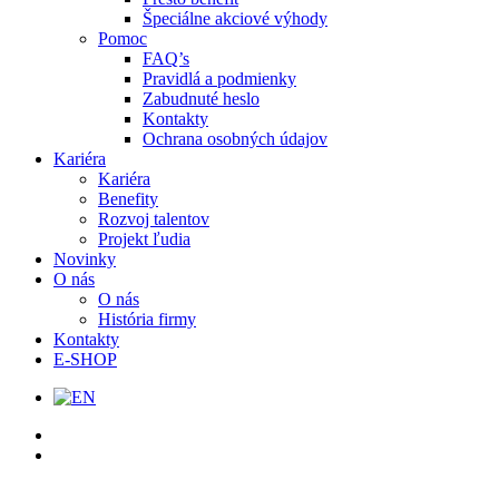
Špeciálne akciové výhody
Pomoc
FAQ’s
Pravidlá a podmienky
Zabudnuté heslo
Kontakty
Ochrana osobných údajov
Kariéra
Kariéra
Benefity
Rozvoj talentov
Projekt ľudia
Novinky
O nás
O nás
História firmy
Kontakty
E-SHOP