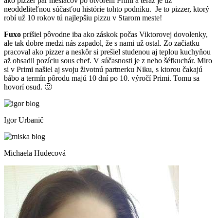
ako pizzer pár mesiacov po otvorení Primi a teraz je už
neoddeliteľnou súčasťou histórie tohto podniku. Je to pizzer, ktorý
robí už 10 rokov tú najlepšiu pizzu v Starom meste!
Fuxo
prišiel pôvodne iba ako záskok počas Viktorovej dovolenky,
ale tak dobre medzi nás zapadol, že s nami už ostal. Zo začiatku
pracoval ako pizzer a neskôr si prešiel studenou aj teplou kuchyňou
až obsadil pozíciu sous chef. V súčasnosti je z neho šéfkuchár. Miro
si v Primi našiel aj svoju životnú partnerku Niku, s ktorou čakajú
bábo a termín pôrodu majú 10 dní po 10. výročí Primi. Tomu sa
hovorí osud. 🙂
Igor Urbanič
Michaela Hudecová