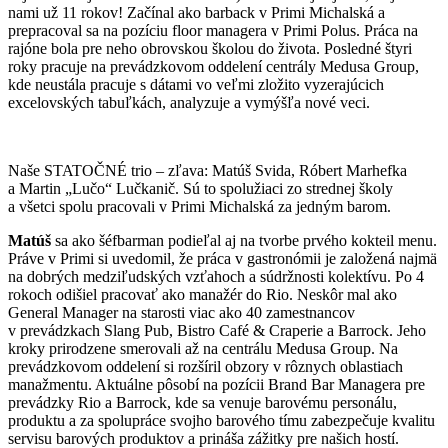
nami už 11 rokov! Začínal ako barback v Primi Michalská a
prepracoval sa na pozíciu floor managera v Primi Polus. Práca na
rajóne bola pre neho obrovskou školou do života. Posledné štyri
roky pracuje na prevádzkovom oddelení centrály Medusa Group,
kde neustála pracuje s dátami vo veľmi zložito vyzerajúcich
excelovských tabuľkách, analyzuje a vymýšľa nové veci.
Naše STATOČNÉ trio – zľava: Matúš Svida, Róbert Marhefka
a Martin „Lučo“ Lučkanič. Sú to spolužiaci zo strednej školy
a všetci spolu pracovali v Primi Michalská za jedným barom.
Matúš
sa ako šéfbarman podieľal aj na tvorbe prvého kokteil menu.
Práve v Primi si uvedomil, že práca v gastronómii je založená najmä
na dobrých medziľudských vzťahoch a súdržnosti kolektívu. Po 4
rokoch odišiel pracovať ako manažér do Rio. Neskôr mal ako
General Manager na starosti viac ako 40 zamestnancov
v prevádzkach Slang Pub, Bistro Café & Craperie a Barrock. Jeho
kroky prirodzene smerovali až na centrálu Medusa Group. Na
prevádzkovom oddelení si rozšíril obzory v rôznych oblastiach
manažmentu. Aktuálne pôsobí na pozícii Brand Bar Managera pre
prevádzky Rio a Barrock, kde sa venuje barovému personálu,
produktu a za spolupráce svojho barového tímu zabezpečuje kvalitu
servisu barových produktov a prináša zážitky pre našich hostí.