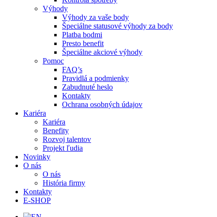
Výhody
Výhody za vaše body
Špeciálne statusové výhody za body
Platba bodmi
Presto benefit
Špeciálne akciové výhody
Pomoc
FAQ’s
Pravidlá a podmienky
Zabudnuté heslo
Kontakty
Ochrana osobných údajov
Kariéra
Kariéra
Benefity
Rozvoj talentov
Projekt ľudia
Novinky
O nás
O nás
História firmy
Kontakty
E-SHOP