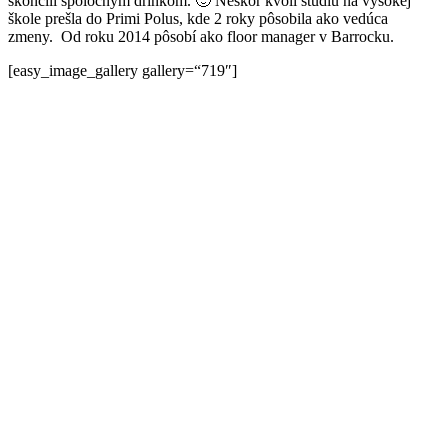
skončili spoločným drinkom. 🙂 Neskôr kvôli štúdiu na vysokej
škole prešla do Primi Polus, kde 2 roky pôsobila ako vedúca
zmeny. Od roku 2014 pôsobí ako floor manager v Barrocku.
[easy_image_gallery gallery=“719″]