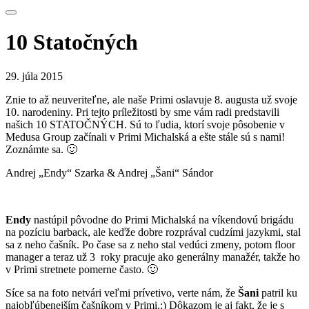
10 Statočných
29. júla 2015
Znie to až neuveriteľne, ale naše Primi oslavuje 8. augusta už svoje
10. narodeniny. Pri tejto príležitosti by sme vám radi predstavili
našich 10 STATOČNÝCH. Sú to ľudia, ktorí svoje pôsobenie v
Medusa Group začínali v Primi Michalská a ešte stále sú s nami!
Zoznámte sa. 🙂
Andrej „Endy“ Szarka & Andrej „Šani“ Sándor
Endy
nastúpil pôvodne do Primi Michalská na víkendovú brigádu
na pozíciu barback, ale keďže dobre rozprával cudzími jazykmi, stal
sa z neho čašník. Po čase sa z neho stal vedúci zmeny, potom floor
manager a teraz už 3 roky pracuje ako generálny manažér, takže ho
v Primi stretnete pomerne často. 🙂
Síce sa na foto netvári veľmi prívetivo, verte nám, že
Šani
patril ku
najobľúbenejším čašníkom v Primi.:) Dôkazom je aj fakt, že je s