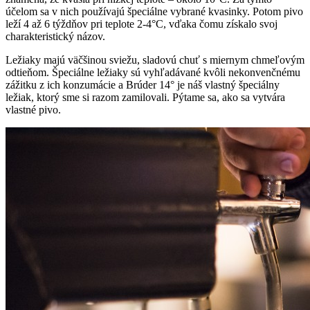
účelom sa v nich používajú špeciálne vybrané kvasinky. Potom pivo
leží 4 až 6 týždňov pri teplote 2-4°C, vďaka čomu získalo svoj
charakteristický názov.
Ležiaky majú väčšinou sviežu, sladovú chuť s miernym chmeľovým
odtieňom. Špeciálne ležiaky sú vyhľadávané kvôli nekonvenčnému
zážitku z ich konzumácie a Brúder 14° je náš vlastný špeciálny
ležiak, ktorý sme si razom zamilovali. Pýtame sa, ako sa vytvára
vlastné pivo.