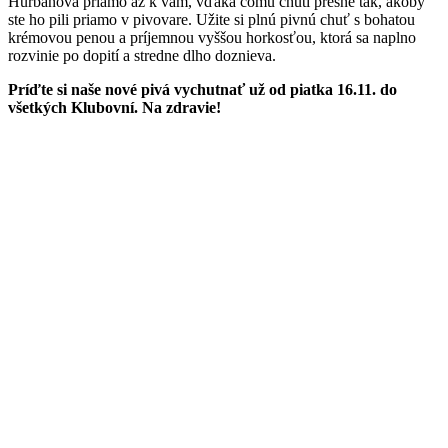
Hurbanova priamo až k vám, vďaka čomu chutí presne tak, akoby
ste ho pili priamo v pivovare. Užite si plnú pivnú chuť s bohatou
krémovou penou a príjemnou vyššou horkosťou, ktorá sa naplno
rozvinie po dopití a stredne dlho doznieva.
Príďte si naše nové pivá vychutnať už od piatka 16.11. do
všetkých Klubovní. Na zdravie!