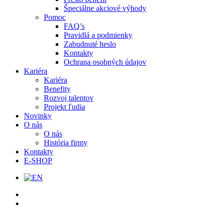
Špeciálne akciové výhody
Pomoc
FAQ’s
Pravidlá a podmienky
Zabudnuté heslo
Kontakty
Ochrana osobných údajov
Kariéra
Kariéra
Benefity
Rozvoj talentov
Projekt ľudia
Novinky
O nás
O nás
História firmy
Kontakty
E-SHOP