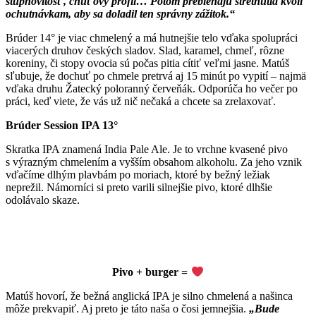
stupňovitosť, chuťový profil… Potom prebiehajú stretnutia kvôli
ochutnávkam, aby sa doladil ten správny zážitok.“
Brúder 14° je viac chmelený a má hutnejšie telo vďaka spolupráci
viacerých druhov českých sladov. Slad, karamel, chmeľ, rôzne
koreniny, či stopy ovocia sú počas pitia cítiť veľmi jasne. Matúš
sľubuje, že dochuť po chmele pretrvá aj 15 minút po vypití – najmä
vďaka druhu Žatecký poloranný červeňák. Odporúča ho večer po
práci, keď viete, že vás už nič nečaká a chcete sa zrelaxovať.
Brúder Session IPA 13°
Skratka IPA znamená India Pale Ale. Je to vrchne kvasené pivo
s výrazným chmelením a vyšším obsahom alkoholu. Za jeho vznik
vďačíme dlhým plavbám po moriach, ktoré by bežný ležiak
neprežil. Námorníci si preto varili silnejšie pivo, ktoré dlhšie
odolávalo skaze.
Pivo + burger =
Matúš hovorí, že bežná anglická IPA je silno chmelená a našinca
môže prekvapiť. Aj preto je táto naša o čosi jemnejšia.
„Bude