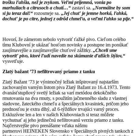
trošku ľahšia, než je zvykom. Veľmi príjemná, vonia po
marhuliach a citrusoch a chutí…“
zastaví sa.
„Normálne by som
si ju teraz dal!“
rozosmeje sa.
„Jej chuť je jemne horká, ľahká,
dochuť je po citre, jednej z odrôd chmeľu, a veľmi ľahko sa pije.“
Hovorí, že zámerom nebolo vytvoriť ťažké pivo. Cieľom celého
tímu Klubovní je ukázať hosťom novinky a postupne im ponúkať
zaujímavejšie a zaujímavejšie chuťové zážitky.
„Chceli sme
vytvoriť pivo, ktoré ľudí navedie na skúmanie ďalších štýlov,“
vysvetľuje.
Zlatý bažant ’73 nefiltrovaný priamo z tanku
Zlatý Bažant ’73 je výnimočný ležiak inšpirovaný najstarším
zachovaným varným listom piva Zlatý Bažant zo 16.4.1973. Tento
dvanásťstupňový svetlý ležiak sa varí metódou dekokčného
rmutovania na dva rmuty, s použitím jačmenného sladu z vlastnej
sladovne, žateckého chmeľu a špeciálnych kvasiniek, pričom jeho
prednosťou je extra dlhý, až 6-týždňov trvajúci varný proces.
Exkluzívne len a len v našich Klubovniach si teraz môžete
vychutnať aj jeho jedinečnú nefiltrovanú verziu priamo z tanku.
Najčerstvejšie pivo prenášame vďaka nášmu
partnerovi HEINEKEN Slovensko v špeciálnych pivných tankoch z