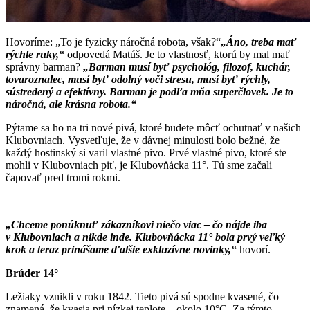
Hovoríme: „To je fyzicky náročná robota, však?“
„Áno, treba mať
rýchle ruky,“
odpovedá Matúš. Je to vlastnosť, ktorú by mal mať
správny barman?
„Barman musí byť psychológ, filozof, kuchár,
tovaroznalec, musí byť odolný voči stresu, musí byť rýchly,
sústredený a efektívny. Barman je podľa mňa superčlovek. Je to
náročná, ale krásna robota.“
Pýtame sa ho na tri nové pivá, ktoré budete môcť ochutnať v našich
Klubovniach. Vysvetľuje, že v dávnej minulosti bolo bežné, že
každý hostinský si varil vlastné pivo. Prvé vlastné pivo, ktoré ste
mohli v Klubovniach piť, je Klubovňácka 11°. Tú sme začali
čapovať pred tromi rokmi.
„Chceme ponúknuť zákazníkovi niečo viac – čo nájde iba
v Klubovniach a nikde inde. Klubovňácka 11° bola prvý veľký
krok a teraz prinášame ďalšie exkluzívne novinky,“
hovorí.
Brúder 14°
Ležiaky vznikli v roku 1842. Tieto pivá sú spodne kvasené, čo
znamená, že kvasia pri nízkej teplote – okolo 10°C. Za týmto