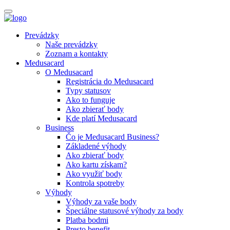
Prevádzky
Naše prevádzky
Zoznam a kontakty
Medusacard
O Medusacard
Registrácia do Medusacard
Typy statusov
Ako to funguje
Ako zbierať body
Kde platí Medusacard
Business
Čo je Medusacard Business?
Základené výhody
Ako zbierať body
Ako kartu získam?
Ako využiť body
Kontrola spotreby
Výhody
Výhody za vaše body
Špeciálne statusové výhody za body
Platba bodmi
Presto benefit