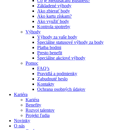
Čo je Medusacard Business?
Základené výhody
Ako zbierať body
Ako kartu získam?
Ako využiť body
Kontrola spotreby
Výhody
Výhody za vaše body
Špeciálne statusové výhody za body
Platba bodmi
Presto benefit
Špeciálne akciové výhody
Pomoc
FAQ’s
Pravidlá a podmienky
Zabudnuté heslo
Kontakty
Ochrana osobných údajov
Kariéra
Kariéra
Benefity
Rozvoj talentov
Projekt ľudia
Novinky
O nás