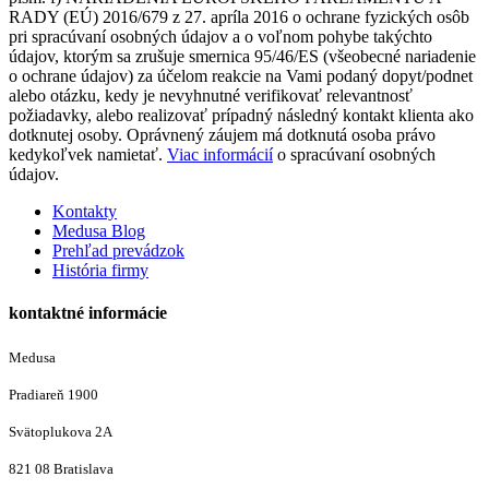
RADY (EÚ) 2016/679 z 27. apríla 2016 o ochrane fyzických osôb
pri spracúvaní osobných údajov a o voľnom pohybe takýchto
údajov, ktorým sa zrušuje smernica 95/46/ES (všeobecné nariadenie
o ochrane údajov) za účelom reakcie na Vami podaný dopyt/podnet
alebo otázku, kedy je nevyhnutné verifikovať relevantnosť
požiadavky, alebo realizovať prípadný následný kontakt klienta ako
dotknutej osoby. Oprávnený záujem má dotknutá osoba právo
kedykoľvek namietať.
Viac informácií
o spracúvaní osobných
údajov.
Kontakty
Medusa Blog
Prehľad prevádzok
História firmy
kontaktné informácie
Medusa
Pradiareň 1900
Svätoplukova 2A
821 08 Bratislava