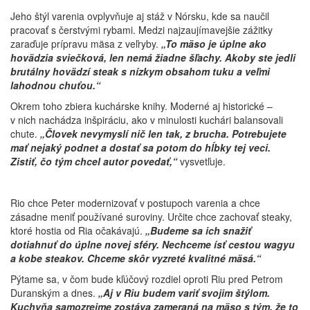
Jeho štýl varenia ovplyvňuje aj stáž v Nórsku, kde sa naučil
pracovať s čerstvými rybami. Medzi najzaujímavejšie zážitky
zaraďuje prípravu mäsa z veľryby.
„To mäso je úplne ako
hovädzia sviečková, len nemá žiadne šľachy. Akoby ste jedli
brutálny hovädzí steak s nízkym obsahom tuku a veľmi
lahodnou chuťou.“
Okrem toho zbiera kuchárske knihy. Moderné aj historické –
v nich nachádza inšpiráciu, ako v minulosti kuchári balansovali
chute.
„Človek nevymyslí nič len tak, z brucha. Potrebujete
mať nejaký podnet a dostať sa potom do hĺbky tej veci.
Zistiť, čo tým chcel autor povedať,“
vysvetľuje.
Rio chce Peter modernizovať v postupoch varenia a chce
zásadne meniť používané suroviny. Určite chce zachovať steaky,
ktoré hostia od Ria očakávajú.
„Budeme sa ich snažiť
dotiahnuť do úplne novej sféry. Nechceme ísť cestou wagyu
a kobe steakov. Chceme skôr vyzreté kvalitné mäsá.“
Pýtame sa, v čom bude kľúčový rozdiel oproti Riu pred Petrom
Duranským a dnes.
„Aj v Riu budem variť svojim štýlom.
Kuchyňa samozrejme zostáva zameraná na mäso s tým, že to