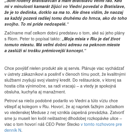
„Som rodený Bratislavčan a mám Bratislavu veľmi rád. Keď
mi v minulosti kamarát žijúci vo Viedni povedal o Bratislave,
že je to dedinka, dotklo sa ma to. Ale dnes vidím, že naozaj
sa každý pozerá radšej tomu druhému do hrnca, ako do toho
svojho. To mi príde nedospelé.“
Začíname mať celkom dobrú predstavu o tom, aké sú jeho plány
s Riom. Peter to popísal takto:
„Moja misia v Riu je dať život
tomuto miestu. Má veľmi dobrú adresu na peknom mieste
a zaslúži si trošku prémiovejší koncept.“
Chce povýšiť nielen produkt ale aj servis. Plánuje viac vychádzať
v ústrety zákazníkovi a posilniť v členoch tímu pocit, že kvalitnými
službami zvyšujú svoj vlastný kredit. Do reštaurácie, v ktorej sa
hostia cítia výnimočne, sa radi vracajú – a vtedy je spokojná
obsluha, kuchyňa aj manažment.
Petrovi sa niečo podobné podarilo vo Viedni a túto víziu chce
vštepiť aj kolegom v Riu. Hovorí, že aj napriek ťažkým začiatkom
vo viedenskej Meduse z nej vznikla úspešná prevádzka. Zatvoriť
sme ju museli len kvôli neštastnej dlhodobej rozkopávke ulice –
viac o tom hovorí náš CEO Peter Štecko
v tomto rozhovore pre
denník N
.