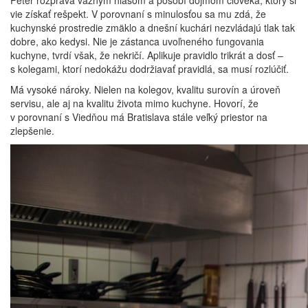
Peter rozpráva vážnym hlasom a pôsobí dojmom človeka, ktorý si
vie získať rešpekt. V porovnaní s minulosťou sa mu zdá, že
kuchynské prostredie zmäklo a dnešní kuchári nezvládajú tlak tak
dobre, ako kedysi. Nie je zástanca uvoľneného fungovania
kuchyne, tvrdí však, že nekričí. Aplikuje pravidlo trikrát a dosť –
s kolegami, ktorí nedokážu dodržiavať pravidlá, sa musí rozlúčiť.
Má vysoké nároky. Nielen na kolegov, kvalitu surovín a úroveň
servisu, ale aj na kvalitu života mimo kuchyne. Hovorí, že
v porovnaní s Viedňou má Bratislava stále veľký priestor na
zlepšenie.