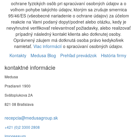
ochrane fyzických osôb pri spracúvaní osobných údajov a o
voľnom pohybe takýchto údajov, ktorým sa zrušuje smernica
95/46/ES (všeobecné nariadenie o ochrane údajov) za účelom
reakcie na Vami podaný dopyt/podnet alebo otázku, kedy je
nevyhnutné verifikovať relevantnosť požiadavky, alebo realizovať
prípadný následný kontakt klienta ako dotknutej osoby.
Oprávnený záujem má dotknutá osoba právo kedykoľvek
namietať.
Viac informácií
o spracúvaní osobných údajov.
Kontakty
Medusa Blog
Prehľad prevádzok
História firmy
kontaktné informácie
Medusa
Pradiareň 1900
Svätoplukova 2A
821 08 Bratislava
recepcia@medusagroup.sk
+421 (0)2 3300 2808
impressum