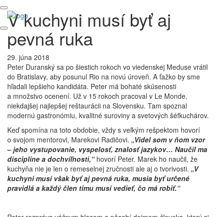
V kuchyni musí byť aj
pevná ruka
29. júna 2018
Peter Duranský sa po šiestich rokoch vo viedenskej Meduse vrátil
do Bratislavy, aby posunul Rio na novú úroveň. A ťažko by sme
hľadali lepšieho kandidáta. Peter má bohaté skúsenosti
a množstvo ocenení. Už v 15 rokoch pracoval v Le Monde,
niekdajšej najlepšej reštaurácii na Slovensku. Tam spoznal
modernú gastronómiu, kvalitné suroviny a svetových šéfkuchárov.
Keď spomína na toto obdobie, vždy s veľkým rešpektom hovorí
o svojom mentorovi, Marekovi Radičovi.
„Videl som v ňom vzor
– jeho vystupovanie, vyspelosť, znalosť jazykov… Naučil ma
disciplíne a dochvíľnosti,“
hovorí Peter. Marek ho naučil, že
kuchyňa nie je len o remeselnej zručnosti ale aj o tvorivosti.
„V
kuchyni musí však byť aj pevná ruka, musia byť určené
pravidlá a každý člen tímu musí vedieť, čo má robiť.“