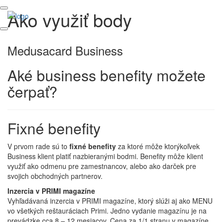
Ako využiť body
Medusacard Business
Aké business benefity možete
čerpať?
Fixné benefity
V prvom rade sú to
fixné benefity
za ktoré môže ktorýkoľvek
Business klient platiť nazbieranými bodmi. Benefity môže klient
využiť ako odmenu pre zamestnancov, alebo ako darček pre
svojich obchodných partnerov.
Inzercia v PRIMI magazíne
Vyhľadávaná inzercia v PRIMI magazíne, ktorý slúži aj ako MENU
vo všetkých reštauráciach Primi. Jedno vydanie magazínu je na
prevádzke cca 8 – 12 mesiacov. Cena za 1/1 stranu v magazíne