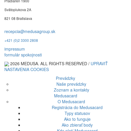
Pradiareň 1900
Svätoplukova 2A
821 08 Bratislava
recepcia@medusagroup.sk
+421 (0)2 3300 2808
impressum
formulár spokojnosti
2026 MEDUSA. ALL RIGHTS RESERVED /
UPRAVIŤ
NASTAVENIA COOKIES
Prevádzky
Naše prevádzky
Zoznam a kontakty
Medusacard
O Medusacard
Registrácia do Medusacard
Typy statusov
Ako to funguje
Ako zbierať body
Kde platí Medusacard