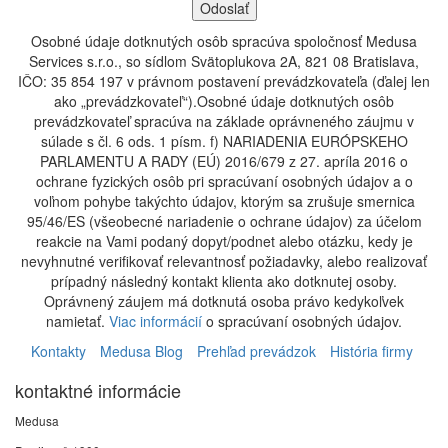
Osobné údaje dotknutých osôb spracúva spoločnosť Medusa
Services s.r.o., so sídlom Svätoplukova 2A, 821 08 Bratislava,
IČO: 35 854 197 v právnom postavení prevádzkovateľa (ďalej len
ako „prevádzkovateľ“).Osobné údaje dotknutých osôb
prevádzkovateľ spracúva na základe oprávneného záujmu v
súlade s čl. 6 ods. 1 písm. f) NARIADENIA EURÓPSKEHO
PARLAMENTU A RADY (EÚ) 2016/679 z 27. apríla 2016 o
ochrane fyzických osôb pri spracúvaní osobných údajov a o
voľnom pohybe takýchto údajov, ktorým sa zrušuje smernica
95/46/ES (všeobecné nariadenie o ochrane údajov) za účelom
reakcie na Vami podaný dopyt/podnet alebo otázku, kedy je
nevyhnutné verifikovať relevantnosť požiadavky, alebo realizovať
prípadný následný kontakt klienta ako dotknutej osoby.
Oprávnený záujem má dotknutá osoba právo kedykoľvek
namietať.
Viac informácií
o spracúvaní osobných údajov.
Kontakty
Medusa Blog
Prehľad prevádzok
História firmy
kontaktné informácie
Medusa