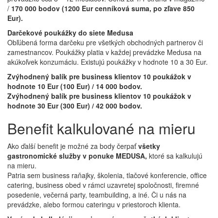
/
170 000 bodov (1200 Eur cenníková suma, po zľave 850
Eur).
Darčekové poukážky do siete Medusa
Obľúbená forma darčeku pre všetkých obchodných partnerov či
zamestnancov. Poukážky platia v každej prevádzke Medusa na
akúkoľvek konzumáciu. Existujú poukážky v hodnote 10 a 30 Eur.
Zvýhodnený balík pre business klientov 10 poukážok v
hodnote 10 Eur (100 Eur) / 14 000 bodov.
Zvýhodnený balík pre business klientov 10 poukážok v
hodnote 30 Eur (300 Eur) / 42 000 bodov.
Benefit kalkulované na mieru
Ako ďalší benefit je možné za body čerpať
všetky
gastronomické služby v ponuke MEDUSA,
ktoré sa kalkulujú
na mieru.
Patria sem business raňajky, školenia, tlačové konferencie, office
catering, business obed v rámci uzavretej spoločnosti, firemné
posedenie, večerná party, teambuilding, a iné. Či u nás na
prevádzke, alebo formou cateringu v priestoroch klienta.