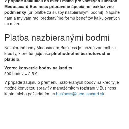
V prípade kalkulácii na mieru máme pre všetkých klientov
Medusacard Business pripravené špeciálne, exkluzívne
podmienky
(pri platbe za služby nazbieranými bodmi). Napíšte
nám a my vám radi predstavíme formu benefitov kalkulovaných
na mieru.
Platba nazbieranými bodmi
Nazbierané body Medusacard Business je možné zameniť za
kredity, ktoré fungujú ako
plnohodnotné bezhotovostné
platidlo.
Vzorec konverzie bodov na kredity
500 bodov = 2,5 €
V prípade záujmu o premenu nazbieraných bodov na kredity je
možné konverziu spraviť v manažérskom rozhraní v Business
konte, alebo požiadaním na
business@medusacard.sk