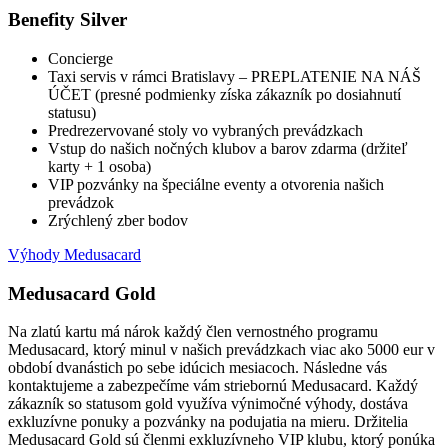
Benefity Silver
Concierge
Taxi servis v rámci Bratislavy – PREPLATENIE NA NÁŠ
ÚČET (presné podmienky získa zákazník po dosiahnutí
statusu)
Predrezervované stoly vo vybraných prevádzkach
Vstup do našich nočných klubov a barov zdarma (držiteľ
karty + 1 osoba)
VIP pozvánky na špeciálne eventy a otvorenia našich
prevádzok
Zrýchlený zber bodov
Výhody Medusacard
Medusacard Gold
Na zlatú kartu má nárok každý člen vernostného programu
Medusacard, ktorý minul v našich prevádzkach viac ako 5000 eur v
období dvanástich po sebe idúcich mesiacoch. Následne vás
kontaktujeme a zabezpečíme vám striebornú Medusacard. Každý
zákazník so statusom gold využíva výnimočné výhody, dostáva
exkluzívne ponuky a pozvánky na podujatia na mieru. Držitelia
Medusacard Gold sú členmi exkluzívneho VIP klubu, ktorý ponúka