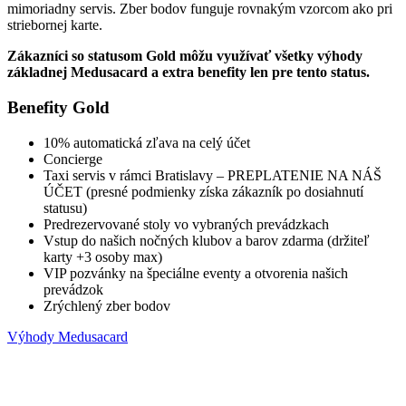
mimoriadny servis. Zber bodov funguje rovnakým vzorcom ako pri
striebornej karte.
Zákazníci so statusom Gold môžu využívať všetky výhody
základnej Medusacard a extra benefity len pre tento status.
Benefity Gold
10% automatická zľava na celý účet
Concierge
Taxi servis v rámci Bratislavy – PREPLATENIE NA NÁŠ
ÚČET (presné podmienky získa zákazník po dosiahnutí
statusu)
Predrezervované stoly vo vybraných prevádzkach
Vstup do našich nočných klubov a barov zdarma (držiteľ
karty +3 osoby max)
VIP pozvánky na špeciálne eventy a otvorenia našich
prevádzok
Zrýchlený zber bodov
Výhody Medusacard