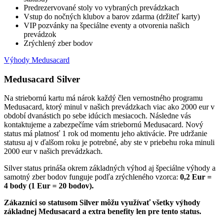
Predrezervované stoly vo vybraných prevádzkach
Vstup do nočných klubov a barov zdarma (držiteľ karty)
VIP pozvánky na špeciálne eventy a otvorenia našich
prevádzok
Zrýchlený zber bodov
Výhody Medusacard
Medusacard Silver
Na striebornú kartu má nárok každý člen vernostného programu
Medusacard, ktorý minul v našich prevádzkach viac ako 2000 eur v
období dvanástich po sebe idúcich mesiacoch. Následne vás
kontaktujeme a zabezpečíme vám striebornú Medusacard. Nový
status má platnosť 1 rok od momentu jeho aktivácie. Pre udržanie
statusu aj v ďalšom roku je potrebné, aby ste v priebehu roka minuli
2000 eur v našich prevádzkach.
Silver status prináša okrem základných výhod aj špeciálne výhody a
samotný zber bodov funguje podľa zrýchleného vzorca:
0,2 Eur =
4 body (1 Eur = 20 bodov).
Zákazníci so statusom Silver môžu využívať všetky výhody
základnej Medusacard a extra benefity len pre tento status.