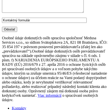
Osobné údaje dotknutých osôb spracúva spoločnosť Medusa
Services s.r.o., so sídlom Svätoplukova 2A, 821 08 Bratislava, IČO:
35 854 197 v právnom postavení prevádzkovateľa (ďalej len ako
„prevádzkovateľ“).Osobné údaje dotknutých osôb prevádzkovateľ
spracúva na základe oprávneného záujmu v súlade s čl. 6 ods. 1
písm. f) NARIADENIA EURÓPSKEHO PARLAMENTU A
RADY (EÚ) 2016/679 z 27. apríla 2016 o ochrane fyzických osôb
pri spracúvaní osobných údajov a o voľnom pohybe takýchto
údajov, ktorým sa zrušuje smernica 95/46/ES (všeobecné nariadenie
o ochrane údajov) za účelom reakcie na Vami podaný dopyt/podnet
alebo otázku, kedy je nevyhnutné verifikovať relevantnosť
požiadavky, alebo realizovať prípadný následný kontakt klienta ako
dotknutej osoby. Oprávnený záujem má dotknutá osoba právo
kedykoľvek namietať.
Viac informácií
o spracúvaní osobných
údajov.
Kontakty