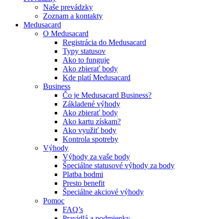
Naše prevádzky
Zoznam a kontakty
Medusacard
O Medusacard
Registrácia do Medusacard
Typy statusov
Ako to funguje
Ako zbierať body
Kde platí Medusacard
Business
Čo je Medusacard Business?
Základené výhody
Ako zbierať body
Ako kartu získam?
Ako využiť body
Kontrola spotreby
Výhody
Výhody za vaše body
Špeciálne statusové výhody za body
Platba bodmi
Presto benefit
Špeciálne akciové výhody
Pomoc
FAQ’s
Pravidlá a podmienky