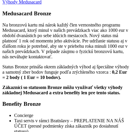
Výhody Medusacard
Medusacard Bronze
Na bronzovú kartu má nárok každý člen vernostného programu
Medusacard, ktorý minul v našich prevádzkach viac ako 1000 eur v
období dvanástich po sebe idúcich mesiacoch. Nový status má
platnosť 1 rok od momentu jeho aktivácie. Pre udržanie statusu aj v
ďalšom roku je potrebné, aby ste v priebehu roka minuli 1000 eur v
našich prevádzkach. V prípade záujmu o fyzickú bronzovú kartu,
nás neváhajte kontaktovať.
Status Bronze prináša okrem základných výhod aj špeciálne výhody
a samotný zber bodov funguje podľa zrýchleného vzorca :
0,2 Eur
= 2 body ( 1 Eur = 10 bodov).
Zákazníci so statusom Bronze môžu využívať všetky výhody
základnej Medusacard a extra benefity len pre tento status.
Benefity Bronze
Concierge
Taxi servis v rámci Bratislavy – PREPLATENIE NA NÁŠ
ÚČET (presné podmienky získa zákazník po dosiahnutí
statusu)