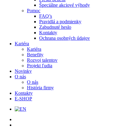
Špeciálne akciové výhody
Pomoc
FAQ’s
Pravidlá a podmienky
Zabudnuté heslo
Kontakty
Ochrana osobných údajov
Kariéra
Kariéra
Benefity
Rozvoj talentov
Projekt ľudia
Novinky
O nás
O nás
História firmy
Kontakty
E-SHOP