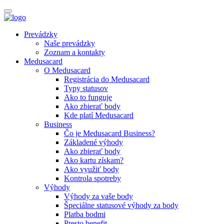
Prevádzky
Naše prevádzky
Zoznam a kontakty
Medusacard
O Medusacard
Registrácia do Medusacard
Typy statusov
Ako to funguje
Ako zbierať body
Kde platí Medusacard
Business
Čo je Medusacard Business?
Základené výhody
Ako zbierať body
Ako kartu získam?
Ako využiť body
Kontrola spotreby
Výhody
Výhody za vaše body
Špeciálne statusové výhody za body
Platba bodmi
Presto benefit