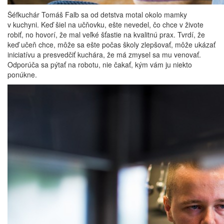
Šéfkuchár Tomáš Falb sa od detstva motal okolo mamky
v kuchyni. Keď šiel na učňovku, ešte nevedel, čo chce v živote
robiť, no hovorí, že mal veľké šťastie na kvalitnú prax. Tvrdí, že
keď učeň chce, môže sa ešte počas školy zlepšovať, môže ukázať
iniciatívu a presvedčiť kuchára, že má zmysel sa mu venovať.
Odporúča sa pýtať na robotu, nie čakať, kým vám ju niekto
ponúkne.