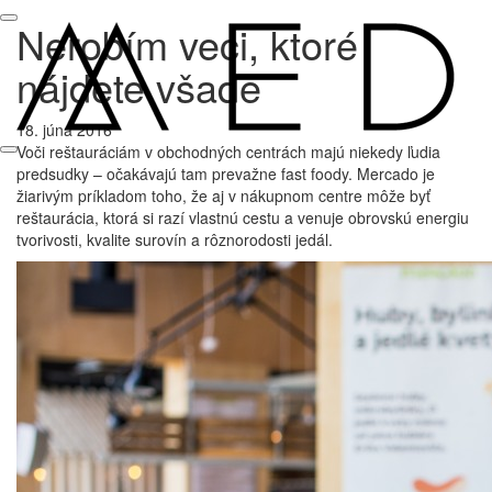
Nerobím veci, ktoré
nájdete všade
18. júna 2016
Voči reštauráciám v obchodných centrách majú niekedy ľudia
predsudky – očakávajú tam prevažne fast foody. Mercado je
žiarivým príkladom toho, že aj v nákupnom centre môže byť
reštaurácia, ktorá si razí vlastnú cestu a venuje obrovskú energiu
tvorivosti, kvalite surovín a rôznorodosti jedál.