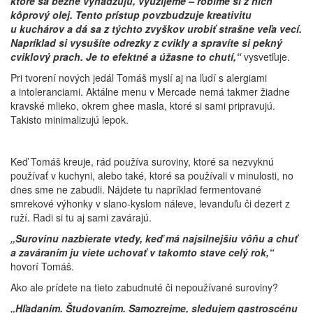
ktoré sa bežne vyhadzujú, využijeme – robíme si z nich
kôprový olej. Tento prístup povzbudzuje kreativitu
u kuchárov a dá sa z týchto zvyškov urobiť strašne veľa vecí.
Napríklad si vysušíte odrezky z cvikly a spravíte si pekný
cviklový prach. Je to efektné a úžasne to chutí,“
vysvetľuje.
Pri tvorení nových jedál Tomáš myslí aj na ľudí s alergiami
a intoleranciami. Aktálne menu v Mercade nemá takmer žiadne
kravské mlieko, okrem ghee masla, ktoré si sami pripravujú.
Takisto minimalizujú lepok.
Keď Tomáš kreuje, rád používa suroviny, ktoré sa nezvyknú
používať v kuchyni, alebo také, ktoré sa používali v minulosti, no
dnes sme ne zabudli. Nájdete tu napríklad fermentované
smrekové výhonky v slano-kyslom náleve, levanduľu či dezert z
ruží. Radi si tu aj sami zavárajú.
„Surovinu nazbierate vtedy, keď má najsilnejšiu vôňu a chuť
a zaváraním ju viete uchovať v takomto stave celý rok,“
hovorí Tomáš.
Ako ale prídete na tieto zabudnuté či nepoužívané suroviny?
„Hľadaním. Študovaním. Samozrejme, sledujem gastroscénu