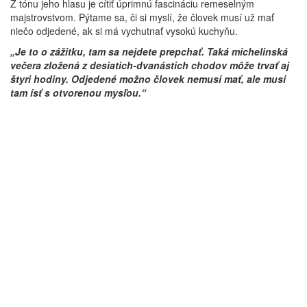
Z tónu jeho hlasu je cítiť úprimnú fascináciu remeselným
majstrovstvom. Pýtame sa, či si myslí, že človek musí už mať
niečo odjedené, ak si má vychutnať vysokú kuchyňu.
„Je to o zážitku, tam sa nejdete prepchať. Taká michelinská
večera zložená z desiatich-dvanástich chodov môže trvať aj
štyri hodiny. Odjedené možno človek nemusí mať, ale musí
tam ísť s otvorenou mysľou.“