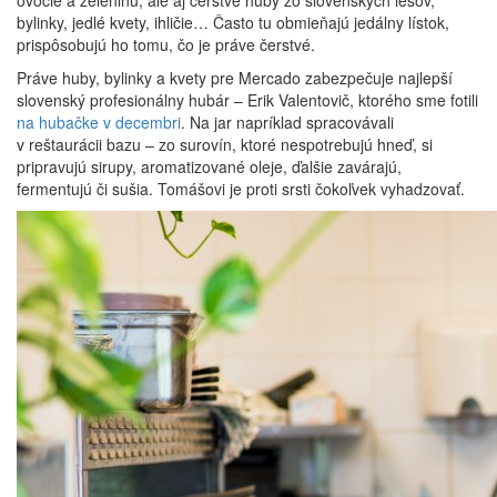
ovocie a zeleninu, ale aj čerstvé huby zo slovenských lesov,
bylinky, jedlé kvety, ihličie… Často tu obmieňajú jedálny lístok,
prispôsobujú ho tomu, čo je práve čerstvé.
Práve huby, bylinky a kvety pre Mercado zabezpečuje najlepší
slovenský profesionálny hubár – Erik Valentovič, ktorého sme fotili
na hubačke v decembri
. Na jar napríklad spracovávali
v reštaurácii bazu – zo surovín, ktoré nespotrebujú hneď, si
pripravujú sirupy, aromatizované oleje, ďalšie zavárajú,
fermentujú či sušia. Tomášovi je proti srsti čokoľvek vyhadzovať.