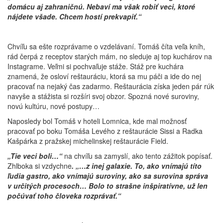
domácu aj zahraničnú. Nebaví ma však robiť veci, ktoré
nájdete všade. Chcem hostí prekvapiť.“
Chvíľu sa ešte rozprávame o vzdelávaní. Tomáš číta veľa kníh,
rád čerpá z receptov starých mám, no sleduje aj top kuchárov na
Instagrame. Veľmi si pochvaľuje stáže. Stáž pre kuchára
znamená, že osloví reštauráciu, ktorá sa mu páči a ide do nej
pracovať na nejaký čas zadarmo. Reštaurácia získa jeden pár rúk
navyše a stážista si rozšíri svoj obzor. Spozná nové suroviny,
novú kultúru, nové postupy…
Naposledy bol Tomáš v hoteli Lomnica, kde mal možnosť
pracovať po boku Tomáša Levého z reštaurácie Sissi a Radka
Kašpárka z pražskej michelinskej reštaurácie Field.
„Tie veci boli…“
na chvíľu sa zamyslí, ako tento zážitok popísať.
Zhlboka si vzdychne
. „…z inej galaxie. To, ako vnímajú títo
ľudia gastro, ako vnímajú suroviny, ako sa surovina správa
v určitých procesoch… Bolo to strašne inšpiratívne, už len
počúvať toho človeka rozprávať.“