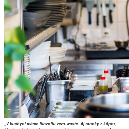
„V kuchyni máme filozofiu zero-waste. Aj stonky z kôpru,