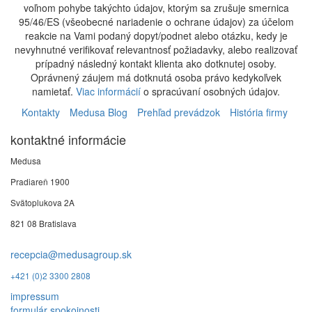
voľnom pohybe takýchto údajov, ktorým sa zrušuje smernica
95/46/ES (všeobecné nariadenie o ochrane údajov) za účelom
reakcie na Vami podaný dopyt/podnet alebo otázku, kedy je
nevyhnutné verifikovať relevantnosť požiadavky, alebo realizovať
prípadný následný kontakt klienta ako dotknutej osoby.
Oprávnený záujem má dotknutá osoba právo kedykoľvek
namietať.
Viac informácií
o spracúvaní osobných údajov.
Kontakty
Medusa Blog
Prehľad prevádzok
História firmy
kontaktné informácie
Medusa
Pradiareň 1900
Svätoplukova 2A
821 08 Bratislava
recepcia@medusagroup.sk
+421 (0)2 3300 2808
impressum
formulár spokojnosti