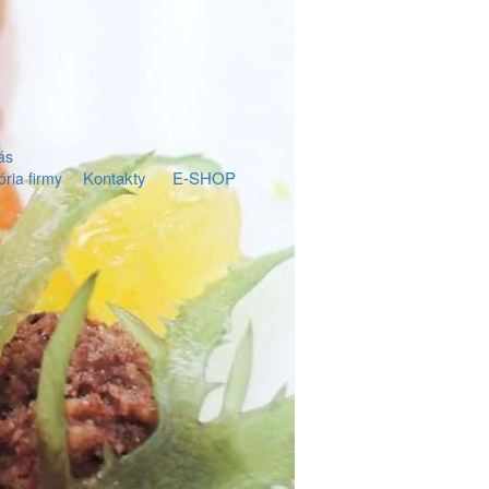
ás
Kontakty
E-SHOP
ória firmy