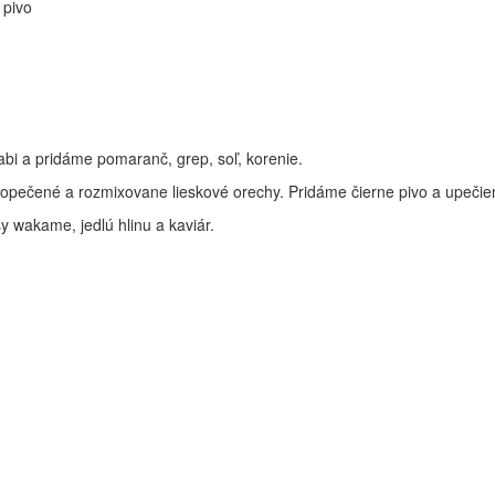
 pivo
sabi a pridáme pomaranč, grep, soľ, korenie.
 opečené a rozmixovane lieskové orechy. Pridáme čierne pivo a upečiem
sy wakame, jedlú hlinu a kaviár.