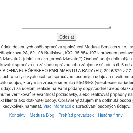
údaje dotknutých osôb spracúva spoločnosť Medusa Services s.r.o., s
vätoplukova 2A, 821 08 Bratislava, IČO: 35 854 197 v právnom postave
ádzkovateľa (ďalej len ako „prevádzkovateľ“).Osobné údaje dotknutých
kovateľ spracúva na základe oprávneného záujmu v súlade s čl. 6 ods.
ARIADENIA EURÓPSKEHO PARLAMENTU A RADY (EÚ) 2016/679 z 27. a
o ochrane fyzických osôb pri spracúvaní osobných údajov a o voľnom 
chto údajov, ktorým sa zrušuje smernica 95/46/ES (všeobecné nariade
 údajov) za účelom reakcie na Vami podaný dopyt/podnet alebo otázku,
utné verifikovať relevantnosť požiadavky, alebo realizovať prípadný n
kt klienta ako dotknutej osoby. Oprávnený záujem má dotknutá osoba
kedykoľvek namietať.
Viac informácií
o spracúvaní osobných údajov.
Kontakty
Medusa Blog
Prehľad prevádzok
História firmy