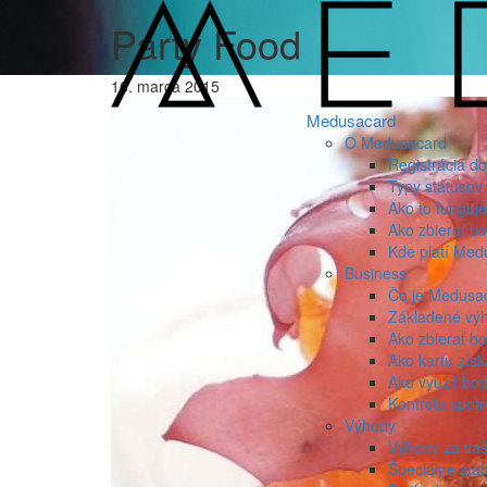
Party Food
16. marca 2015
Medusacard
O Medusacard
Registrácia d
Typy statusov
Ako to funguje
Ako zbierať b
Kde platí Med
Business
Čo je Medusa
Základené vý
Ako zbierať b
Ako kartu zís
Ako využiť bo
Kontrola spot
Výhody
Výhody za va
Špeciálne sta