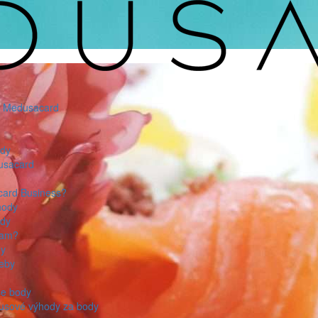
o Medusacard
ody
usacard
card Business?
hody
ody
kam?
dy
reby
še body
tusové výhody za body