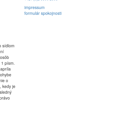
impressum
formulár spokojnosti
o sídlom
ní
 osôb
 1 písm.
príla
pohybe
nie o
 kedy je
ásledný
 právo