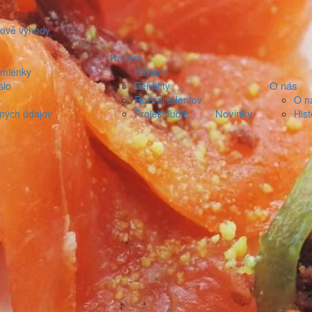
iové výhody
Kariéra
dmienky
Kariéra
O nás
slo
Benefity
Rozvoj talentov
O n
Novinky
ných údajov
Projekt ľudia
Hist