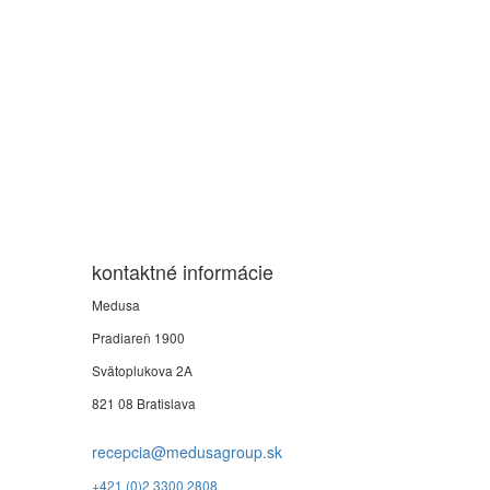
kontaktné informácie
Medusa
Pradiareň 1900
Svätoplukova 2A
821 08 Bratislava
recepcia@medusagroup.sk
+421 (0)2 3300 2808