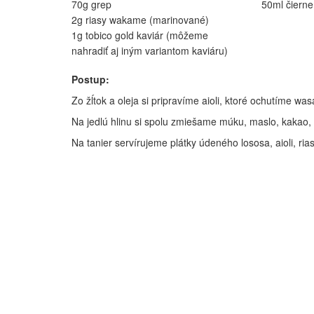
70g grep
50ml čierne
2g riasy wakame (marinované)
1g tobico gold kaviár (môžeme
nahradiť aj iným variantom kaviáru)
Postup:
Zo žĺtok a oleja si pripravíme aioli, ktoré ochutíme wa
Na jedlú hlinu si spolu zmiešame múku, maslo, kakao,
Na tanier servírujeme plátky údeného lososa, aioli, ria