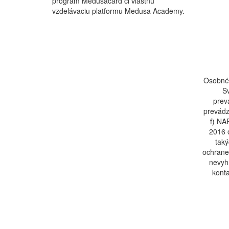
program Medusacard či vlastnú
vzdelávaciu platformu Medusa Academy.
Osobné 
S
prev
prevádz
f) N
2016 
taký
ochrane
nevyhn
konta