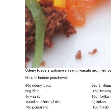
Údený losos s wakame riasami, wasabi aioli, jedlo
Na 4 ks budete potrebovať:
80g údený losos
Jedlá hlina
50g žĺtko ​
15g lieskov
1g wasabi
10g hladká
100ml slnečnicový olej
2g kakao
70g pomaranč
10g maslo