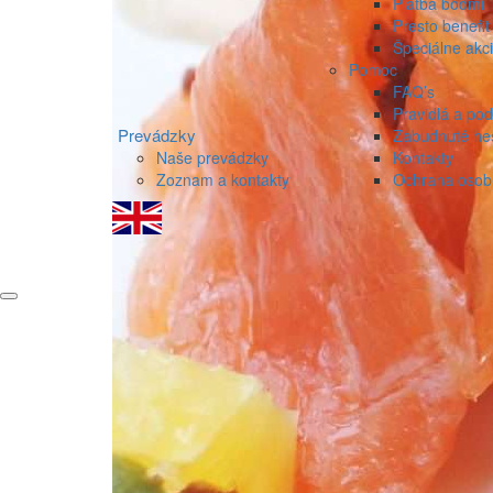
Platba bodmi
Presto benefit
Špeciálne akc
Pomoc
FAQ’s
Pravidlá a po
Prevádzky
Zabudnuté he
Naše prevádzky
Kontakty
Zoznam a kontakty
Ochrana osob