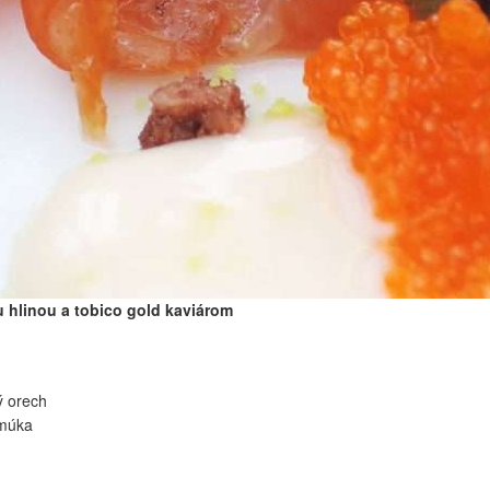
u hlinou a tobico gold kaviárom
:
ý orech
 múka