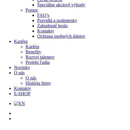
Špeciálne akciové výhody
Pomoc
FAQ’s
Pravidlá a podmienky
Zabudnuté heslo
Kontakty
Ochrana osobných údajov
Kariéra
Kariéra
Benefity
Rozvoj talentov
Projekt ľudia
Novinky
O nás
O nás
História firmy
Kontakty
E-SHOP