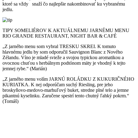
ktoré sa vždy snaží čo najlepšie nakombinovať ku vybranému
jedlu.
TIPY SOMELIÉROV K AKTUÁLNEMU JARNÉMU MENU
RIO GRANDE RESTAURANT, NIGHT BAR & CAFÉ
„Z jarného menu som vybral TRESKU SKREI. K tomuto
hlavnému jedlu by som odporučil Sauvignon Blanc z Nového
Zélandu. Víno je mladé svieže a svojou typickou aromatikou a
ovocnou chuťou s herbálnym podtónom mäty je vhodný k tejto
jemnej rybe.“ (Marián)
„Z jarného menu volím JARNÚ ROLÁDKU Z KUKURIČNÉHO
KURIATKA. K nej odporúčam suchý Riesling, pre jeho
broskyňovo-medovo-marhuľový buket, stredne plné telo a jemne
pikantnú kyselinku. Zaručene spestrí tento chutný ľahký pokrm.“
(Tomáš)