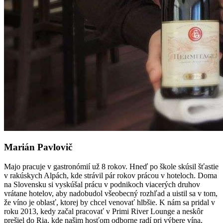
Marián Pavlovič
Majo pracuje v gastronómií už 8 rokov. Hneď po škole skúsil šťastie
v rakúskych Alpách, kde strávil pár rokov prácou v hoteloch. Doma
na Slovensku si vyskúšal prácu v podnikoch viacerých druhov
vrátane hotelov, aby nadobudol všeobecný rozhľad a uistil sa v tom,
že víno je oblasť, ktorej by chcel venovať hlbšie. K nám sa pridal v
roku 2013, kedy začal pracovať v Primi River Lounge a neskôr
prešiel do Ria, kde našim hosťom odborne radí pri výbere vína,