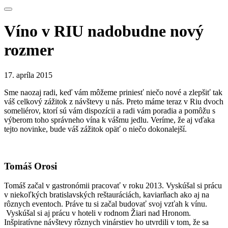
Víno v RIU nadobudne nový
rozmer
17. apríla 2015
Sme naozaj radi, keď vám môžeme priniesť niečo nové a zlepšiť tak
váš celkový zážitok z návštevy u nás. Preto máme teraz v Riu dvoch
someliérov, ktorí sú vám dispozícii a radi vám poradia a pomôžu s
výberom toho správneho vína k vášmu jedlu. Veríme, že aj vďaka
tejto novinke, bude váš zážitok opäť o niečo dokonalejší.
Tomáš Orosi
Tomáš začal v gastronómii pracovať v roku 2013. Vyskúšal si prácu
v niekoľkých bratislavských reštauráciách, kaviarňach ako aj na
rôznych eventoch. Práve tu si začal budovať svoj vzťah k vínu.
Vyskúšal si aj prácu v hoteli v rodnom Žiari nad Hronom.
Inšpiratívne návštevy rôznych vinárstiev ho utvrdili v tom, že sa