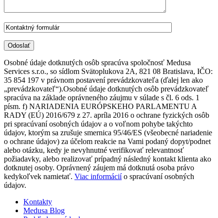
Osobné údaje dotknutých osôb spracúva spoločnosť Medusa
Services s.r.o., so sídlom Svätoplukova 2A, 821 08 Bratislava, IČO:
35 854 197 v právnom postavení prevádzkovateľa (ďalej len ako
„prevádzkovateľ“).Osobné údaje dotknutých osôb prevádzkovateľ
spracúva na základe oprávneného záujmu v súlade s čl. 6 ods. 1
písm. f) NARIADENIA EURÓPSKEHO PARLAMENTU A
RADY (EÚ) 2016/679 z 27. apríla 2016 o ochrane fyzických osôb
pri spracúvaní osobných údajov a o voľnom pohybe takýchto
údajov, ktorým sa zrušuje smernica 95/46/ES (všeobecné nariadenie
o ochrane údajov) za účelom reakcie na Vami podaný dopyt/podnet
alebo otázku, kedy je nevyhnutné verifikovať relevantnosť
požiadavky, alebo realizovať prípadný následný kontakt klienta ako
dotknutej osoby. Oprávnený záujem má dotknutá osoba právo
kedykoľvek namietať.
Viac informácií
o spracúvaní osobných
údajov.
Kontakty
Medusa Blog