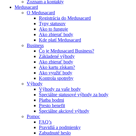
Zoznam a kontakty
Medusacard
O Medusacard
Registrácia do Medusacard
Typy statusov
Ako to funguje
Ako zbierať body
Kde platí Medusacard
Business
Čo je Medusacard Business?
Základené výhody
Ako zbierať body
Ako kartu získam?
Ako využiť body
Kontrola spotreby
Výhody
Výhody za vaše body
Špeciálne statusové výhody za body
Platba bodmi
Presto benefit
Špeciálne akciové výhody
Pomoc
FAQ’s
Pravidlá a podmienky
Zabudnuté heslo