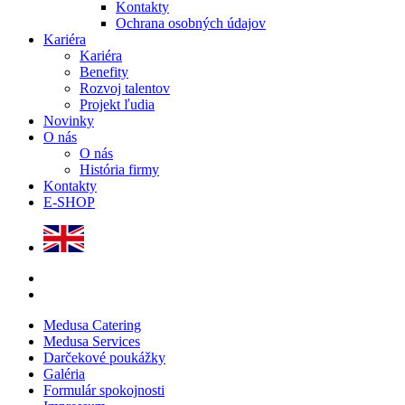
Kontakty
Ochrana osobných údajov
Kariéra
Kariéra
Benefity
Rozvoj talentov
Projekt ľudia
Novinky
O nás
O nás
História firmy
Kontakty
E-SHOP
Medusa Catering
Medusa Services
Darčekové poukážky
Galéria
Formulár spokojnosti