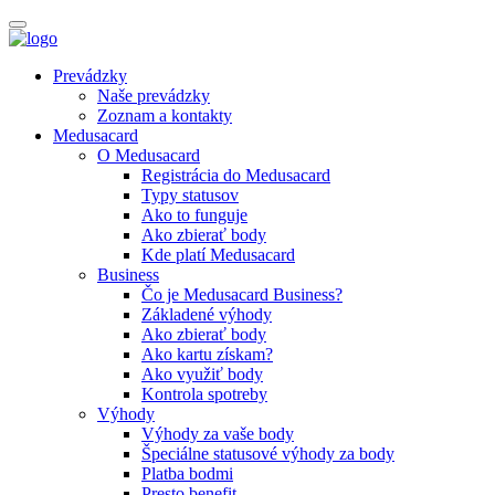
Prevádzky
Naše prevádzky
Zoznam a kontakty
Medusacard
O Medusacard
Registrácia do Medusacard
Typy statusov
Ako to funguje
Ako zbierať body
Kde platí Medusacard
Business
Čo je Medusacard Business?
Základené výhody
Ako zbierať body
Ako kartu získam?
Ako využiť body
Kontrola spotreby
Výhody
Výhody za vaše body
Špeciálne statusové výhody za body
Platba bodmi
Presto benefit