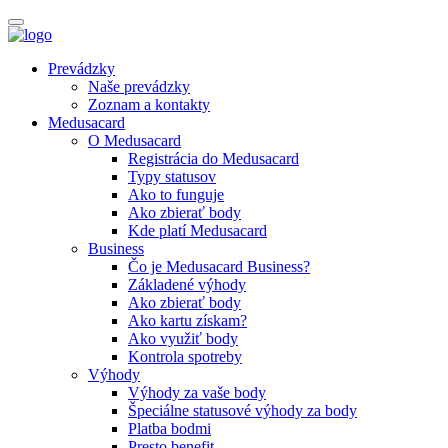
Prevádzky
Naše prevádzky
Zoznam a kontakty
Medusacard
O Medusacard
Registrácia do Medusacard
Typy statusov
Ako to funguje
Ako zbierať body
Kde platí Medusacard
Business
Čo je Medusacard Business?
Základené výhody
Ako zbierať body
Ako kartu získam?
Ako využiť body
Kontrola spotreby
Výhody
Výhody za vaše body
Špeciálne statusové výhody za body
Platba bodmi
Presto benefit