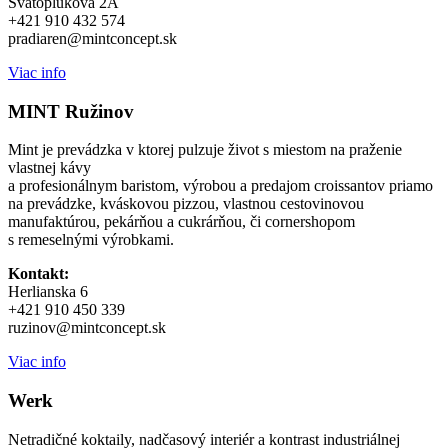
Svätoplukova 2A
+421 910 432 574
pradiaren@mintconcept.sk
Viac info
MINT Ružinov
Mint je prevádzka v ktorej pulzuje život s miestom na praženie
vlastnej kávy
a profesionálnym baristom, výrobou a predajom croissantov priamo
na prevádzke, kváskovou pizzou, vlastnou cestovinovou
manufaktúrou, pekárňou a cukrárňou, či cornershopom
s remeselnými výrobkami.
Kontakt:
Herlianska 6
+421 910 450 339
ruzinov@mintconcept.sk
Viac info
Werk
Netradičné koktaily, nadčasový interiér a kontrast industriálnej