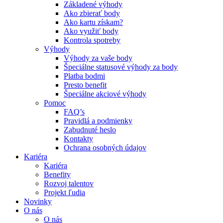
Základené výhody
Ako zbierať body
Ako kartu získam?
Ako využiť body
Kontrola spotreby
Výhody
Výhody za vaše body
Špeciálne statusové výhody za body
Platba bodmi
Presto benefit
Špeciálne akciové výhody
Pomoc
FAQ’s
Pravidlá a podmienky
Zabudnuté heslo
Kontakty
Ochrana osobných údajov
Kariéra
Kariéra
Benefity
Rozvoj talentov
Projekt ľudia
Novinky
O nás
O nás