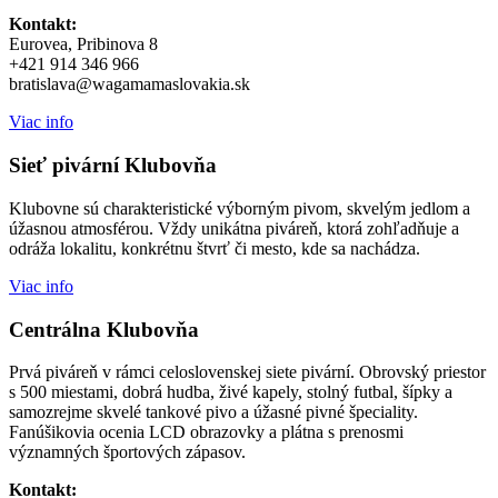
Kontakt:
Eurovea, Pribinova 8
+421 914 346 966
bratislava@wagamamaslovakia.sk
Viac info
Sieť pivární Klubovňa
Klubovne sú charakteristické výborným pivom, skvelým jedlom a
úžasnou atmosférou. Vždy unikátna piváreň, ktorá zohľadňuje a
odráža lokalitu, konkrétnu štvrť či mesto, kde sa nachádza.
Viac info
Centrálna Klubovňa
Prvá piváreň v rámci celoslovenskej siete pivární. Obrovský priestor
s 500 miestami, dobrá hudba, živé kapely, stolný futbal, šípky a
samozrejme skvelé tankové pivo a úžasné pivné špeciality.
Fanúšikovia ocenia LCD obrazovky a plátna s prenosmi
významných športových zápasov.
Kontakt: