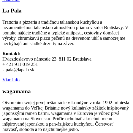
La Pala
Trattoria a pizzeria s tradičnou talianskou kuchyňou a
nezameniteľnou talianskou atmosférou priamo v srdci Bratislavy. V
ponuke nájdete tradičné a typické antipasti, cestoviny domácej
výroby, chrumkavú pizzu pečenú na drevenom uhlí a samozrejme
nechýbajú ani sladké dezerty na záver.
Kontakt:
Hviezdoslavovo námestie 23, 811 02 Bratislava
+ 421 911 019 251
lapala@lapala.sk
Viac info
wagamama
Otvorením svojej prvej reštaurácie v Londýne v roku 1992 priniesla
wagamama do Veľkej Británie nový kulinársky zážitok inšpirovaný
japonskými ramen barmi. wagamama v Eurovea je vôbec prvá
wagamama na Slovensku. Príďte ochutnať ako chutí menu
inšpirované japonskou a pan-ázijskou kuchyňou. Čerstvosť,
hravosť, sloboda a to najchutnejšie jedlo.