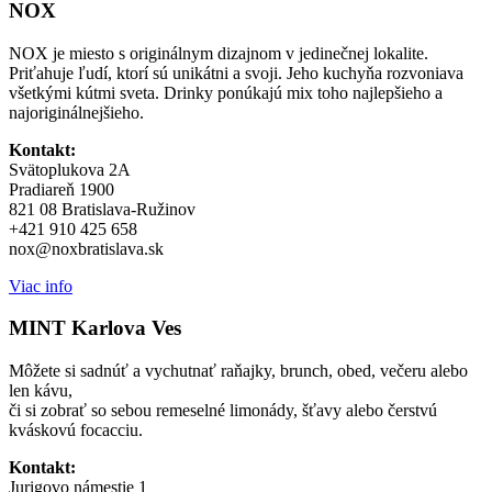
NOX
NOX je miesto s originálnym dizajnom v jedinečnej lokalite.
Priťahuje ľudí, ktorí sú unikátni a svoji. Jeho kuchyňa rozvoniava
všetkými kútmi sveta. Drinky ponúkajú mix toho najlepšieho a
najoriginálnejšieho.
Kontakt:
Svätoplukova 2A
Pradiareň 1900
821 08 Bratislava-Ružinov
+421 910 425 658
nox@noxbratislava.sk
Viac info
MINT Karlova Ves
Môžete si sadnúť a vychutnať raňajky, brunch, obed, večeru alebo
len kávu,
či si zobrať so sebou remeselné limonády, šťavy alebo čerstvú
kváskovú focacciu.
Kontakt:
Jurigovo námestie 1