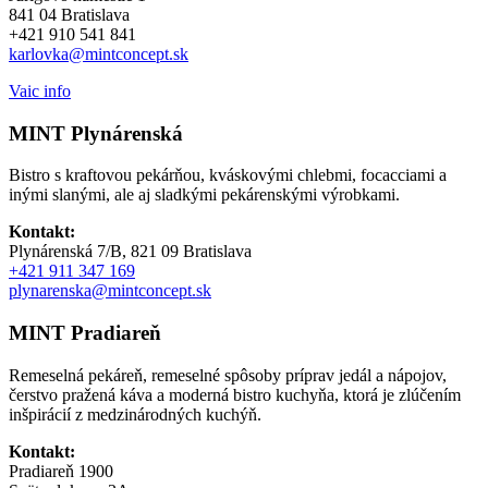
841 04 Bratislava
+421 910 541 841
karlovka@mintconcept.sk
Vaic info
MINT Plynárenská
Bistro s kraftovou pekárňou, kváskovými chlebmi, focacciami a
inými slanými, ale aj sladkými pekárenskými výrobkami.
Kontakt:
Plynárenská 7/B, 821 09 Bratislava
+
421 911 347 169
plynarenska@mintconcept.sk
MINT Pradiareň
Remeselná pekáreň, remeselné spôsoby príprav jedál a nápojov,
čerstvo pražená káva a moderná bistro kuchyňa, ktorá je zlúčením
inšpirácií z medzinárodných kuchýň.
Kontakt:
Pradiareň 1900