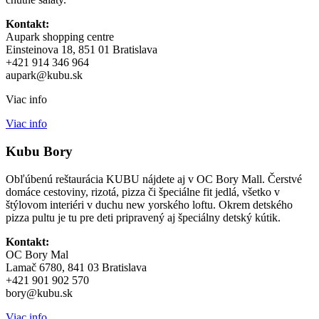
Kontakt:
Aupark shopping centre
Einsteinova 18, 851 01 Bratislava
+421 914 346 964
aupark@kubu.sk
Viac info
Viac info
Kubu Bory
Obľúbenú reštaurácia KUBU nájdete aj v OC Bory Mall. Čerstvé
domáce cestoviny, rizotá, pizza či špeciálne fit jedlá, všetko v
štýlovom interiéri v duchu new yorského loftu. Okrem detského
pizza pultu je tu pre deti pripravený aj špeciálny detský kútik.
Kontakt:
OC Bory Mal
Lamač 6780, 841 03 Bratislava
+421 901 902 570
bory@kubu.sk
Viac info