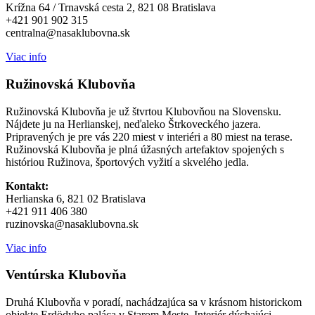
Krížna 64 / Trnavská cesta 2, 821 08 Bratislava
+421 901 902 315
centralna@nasaklubovna.sk
Viac info
Ružinovská Klubovňa
Ružinovská Klubovňa je už štvrtou Klubovňou na Slovensku.
Nájdete ju na Herlianskej, neďaleko Štrkoveckého jazera.
Pripravených je pre vás 220 miest v interiéri a 80 miest na terase.
Ružinovská Klubovňa je plná úžasných artefaktov spojených s
históriou Ružinova, športových vyžití a skvelého jedla.
Kontakt:
Herlianska 6, 821 02 Bratislava
+421 911 406 380
ruzinovska@nasaklubovna.sk
Viac info
Ventúrska Klubovňa
Druhá Klubovňa v poradí, nachádzajúca sa v krásnom historickom
objekte Erdödyho paláca v Starom Meste. Interiér dýchajúci