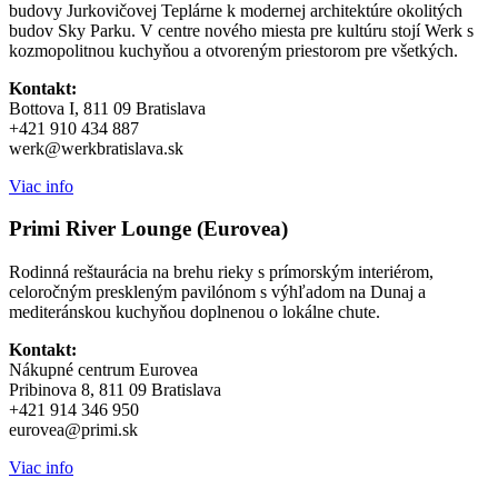
budovy Jurkovičovej Teplárne k modernej architektúre okolitých
budov Sky Parku. V centre nového miesta pre kultúru stojí Werk s
kozmopolitnou kuchyňou a otvoreným priestorom pre všetkých.
Kontakt:
Bottova I, 811 09 Bratislava
+421 910 434 887
werk@werkbratislava.sk
Viac info
Primi River Lounge (Eurovea)
Rodinná reštaurácia na brehu rieky s prímorským interiérom,
celoročným preskleným pavilónom s výhľadom na Dunaj a
mediteránskou kuchyňou doplnenou o lokálne chute.
Kontakt:
Nákupné centrum Eurovea
Pribinova 8, 811 09 Bratislava
+421 914 346 950
eurovea@primi.sk
Viac info