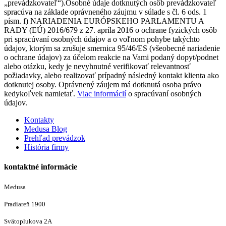
„prevádzkovateľ“).Osobné údaje dotknutých osôb prevádzkovateľ
spracúva na základe oprávneného záujmu v súlade s čl. 6 ods. 1
písm. f) NARIADENIA EURÓPSKEHO PARLAMENTU A
RADY (EÚ) 2016/679 z 27. apríla 2016 o ochrane fyzických osôb
pri spracúvaní osobných údajov a o voľnom pohybe takýchto
údajov, ktorým sa zrušuje smernica 95/46/ES (všeobecné nariadenie
o ochrane údajov) za účelom reakcie na Vami podaný dopyt/podnet
alebo otázku, kedy je nevyhnutné verifikovať relevantnosť
požiadavky, alebo realizovať prípadný následný kontakt klienta ako
dotknutej osoby. Oprávnený záujem má dotknutá osoba právo
kedykoľvek namietať.
Viac informácií
o spracúvaní osobných
údajov.
Kontakty
Medusa Blog
Prehľad prevádzok
História firmy
kontaktné informácie
Medusa
Pradiareň 1900
Svätoplukova 2A