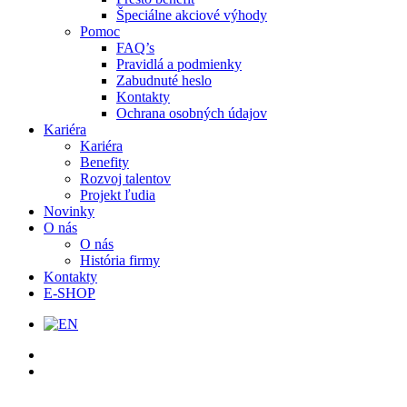
Špeciálne akciové výhody
Pomoc
FAQ’s
Pravidlá a podmienky
Zabudnuté heslo
Kontakty
Ochrana osobných údajov
Kariéra
Kariéra
Benefity
Rozvoj talentov
Projekt ľudia
Novinky
O nás
O nás
História firmy
Kontakty
E-SHOP