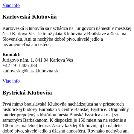
Viac info
Karloveská Klubovňa
Karloveská Klubovňa sa nachádza na Jurigovom námestí v mestskej
časti Karlova Ves. Je to už piata Klubovňa v Bratislave a šiesta na
Slovensku. Ani tu nechýba dobré pivo, skvelé jedlo a
nezameniteľná atmosféra.
Kontakt:
Jurigovo nám. 1, 841 04 Karlova Ves
+421 911 406 384
karloveska@nasaklubovna.sk
Viac info
Bystrická Klubovňa
Prvá mimo bratislavská Klubovňa nachádzajúca sa v priestoroch
historickej budovy Barbakan v centre Banskej Bystrice. Originálny
interiér prepojený s históriou mesta Banská Bystrica ako aj so
samotným Barbakanom. K dispozícii je 150 miest na na sedenie a
100 miest na letnej terase. Ako v každej Klubovni, aj tu nájdete
dobré pivo, skvelé jedlo a úžasnú atmosféru. Rovnako nechýba ani