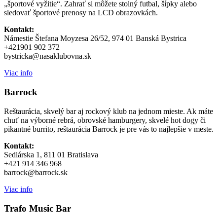
„športové vyžitie“. Zahrať si môžete stolný futbal, šípky alebo
sledovať športové prenosy na LCD obrazovkách.
Kontakt:
Námestie Štefana Moyzesa 26/52, 974 01 Banská Bystrica
+421901 902 372
bystricka@nasaklubovna.sk
Viac info
Barrock
Reštaurácia, skvelý bar aj rockový klub na jednom mieste. Ak máte
chuť na výborné rebrá, obrovské hamburgery, skvelé hot dogy či
pikantné burrito, reštaurácia Barrock je pre vás to najlepšie v meste.
Kontakt:
Sedlárska 1, 811 01 Bratislava
+421 914 346 968
barrock@barrock.sk
Viac info
Trafo Music Bar