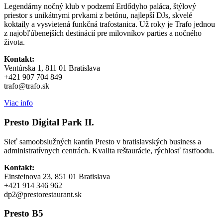
Legendárny nočný klub v podzemí Erdődyho paláca, štýlový
priestor s unikátnymi prvkami z betónu, najlepší DJs, skvelé
koktaily a vysvietená funkčná trafostanica. Už roky je Trafo jednou
z najobľúbenejších destinácií pre milovníkov parties a nočného
života.
Kontakt:
Ventúrska 1, 811 01 Bratislava
+421 907 704 849
trafo@trafo.sk
Viac info
Presto Digital Park II.
Sieť samoobslužných kantín Presto v bratislavských business a
administratívnych centrách. Kvalita reštaurácie, rýchlosť fastfoodu.
Kontakt:
Einsteinova 23, 851 01 Bratislava
+421 914 346 962
dp2@prestorestaurant.sk
Presto B5