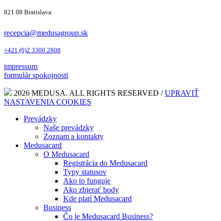
821 08 Bratislava
recepcia@medusagroup.sk
+421 (0)2 3300 2808
impressum
formulár spokojnosti
2026 MEDUSA. ALL RIGHTS RESERVED /
UPRAVIŤ
NASTAVENIA COOKIES
Prevádzky
Naše prevádzky
Zoznam a kontakty
Medusacard
O Medusacard
Registrácia do Medusacard
Typy statusov
Ako to funguje
Ako zbierať body
Kde platí Medusacard
Business
Čo je Medusacard Business?