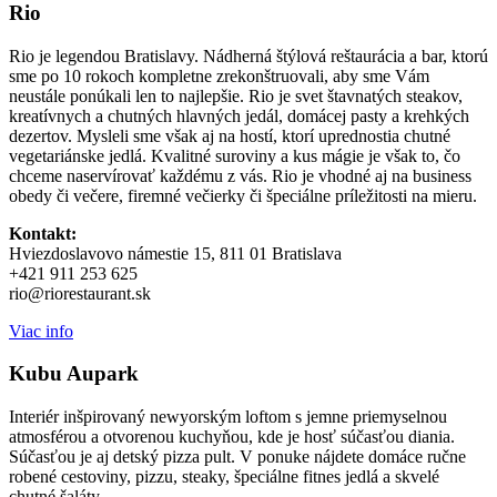
Rio
Rio je legendou Bratislavy. Nádherná štýlová reštaurácia a bar, ktorú
sme po 10 rokoch kompletne zrekonštruovali, aby sme Vám
neustále ponúkali len to najlepšie. Rio je svet štavnatých steakov,
kreatívnych a chutných hlavných jedál, domácej pasty a krehkých
dezertov. Mysleli sme však aj na hostí, ktorí uprednostia chutné
vegetariánske jedlá. Kvalitné suroviny a kus mágie je však to, čo
chceme naservírovať každému z vás. Rio je vhodné aj na business
obedy či večere, firemné večierky či špeciálne príležitosti na mieru.
Kontakt:
Hviezdoslavovo námestie 15, 811 01 Bratislava
+421 911 253 625
rio@riorestaurant.sk
Viac info
Kubu Aupark
Interiér inšpirovaný newyorským loftom s jemne priemyselnou
atmosférou a otvorenou kuchyňou, kde je hosť súčasťou diania.
Súčasťou je aj detský pizza pult. V ponuke nájdete domáce ručne
robené cestoviny, pizzu, steaky, špeciálne fitnes jedlá a skvelé
chutné šaláty.