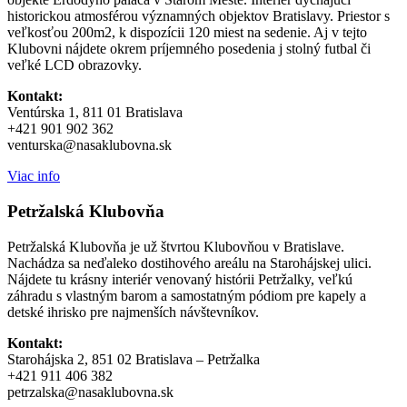
historickou atmosférou významných objektov Bratislavy. Priestor s
veľkosťou 200m2, k dispozícii 120 miest na sedenie. Aj v tejto
Klubovni nájdete okrem príjemného posedenia j stolný futbal či
veľké LCD obrazovky.
Kontakt:
Ventúrska 1, 811 01 Bratislava
+421 901 902 362
venturska@nasaklubovna.sk
Viac info
Petržalská Klubovňa
Petržalská Klubovňa je už štvrtou Klubovňou v Bratislave.
Nachádza sa neďaleko dostihového areálu na Starohájskej ulici.
Nájdete tu krásny interiér venovaný histórii Petržalky, veľkú
záhradu s vlastným barom a samostatným pódiom pre kapely a
detské ihrisko pre najmenších návštevníkov.
Kontakt:
Starohájska 2, 851 02 Bratislava – Petržalka
+421 911 406 382
petrzalska@nasaklubovna.sk