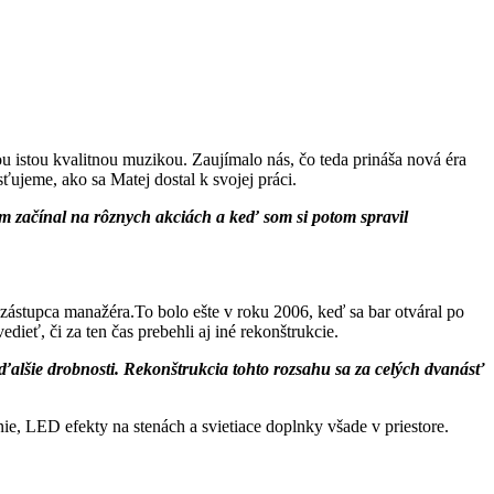
tou istou kvalitnou muzikou. Zaujímalo nás, čo teda prináša nová éra
jeme, ako sa Matej dostal k svojej práci.
om začínal na rôznych akciách a keď som si potom spravil
ástupca manažéra.To bolo ešte v roku 2006, keď sa bar otváral po
ieť, či za ten čas prebehli aj iné rekonštrukcie.
 ďalšie drobnosti. Rekonštrukcia tohto rozsahu sa za celých dvanásť
e, LED efekty na stenách a svietiace doplnky všade v priestore.