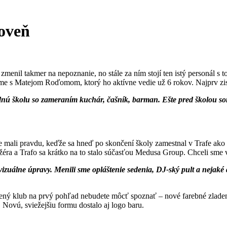
roveň
zmenil takmer na nepoznanie, no stále za ním stojí ten istý personál s 
me s Matejom Roďomom, ktorý ho aktívne vedie už 6 rokov. Najprv zisťu
rednú školu so zameraním kuchár, čašník, barman. Ešte pred školou s
ali pravdu, keďže sa hneď po skončení školy zamestnal v Trafe ako z
ra a Trafo sa krátko na to stalo súčasťou Medusa Group. Chceli sme ved
vizuálne úpravy. Menili sme opláštenie sedenia, DJ-ský pult a nejaké
bený klub na prvý pohľad nebudete môcť spoznať – nové farebné zladeni
 Novú, sviežejšiu formu dostalo aj logo baru.