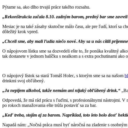
Pýtame sa, ako dlho trvajú práce takého rozsahu.
„Rekonštrukcia začala 8.10. zadným barom, predný bar sme zavreli 
Mesiac je na také zásahy skutočne málo času, ale pre ľudí, ktorí sa c
dôležitý krok vpred.
„Chceli sme, aby mali ľudia niečo nové. Aby sa u nás cítili príjemn
O nápojovom lístku sme sa dozvedeli ešte to, že ponúka kvalitný alk
tak dostanete v jednom balíčku s nealkom a s extra pochutinami ako o
O nápojový lístok sa stará Tomáš Holec, s ktorým sme sa na našom
b
drinkmi svoj obľúbený.
„Ja nepijem alkohol, takže nemám ani nijaký obľúbený drink.“
„Ba
Odpovedá, že má rád prácu s ľuďmi, s profesionálnymi nástrojmi. V mi
po rokoch manažovania ešte trúfa postaviť sa za bar.
„Keď treba, stojím aj za barom. Napríklad, toto leto bolo dosť hekt
Napadá nám: „Nočná práca musí byť náročná na zladenie s osobným 