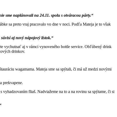
ie sme naplánovali na 24.11. spolu s otváracou párty.“
ábke sa preto vraj pracovalo vo dne v noci. Podľa Mateja je to však
súvisí aj nový nápojový lístok.“
ete vychutnať aj v rámci vynoveného bottle service. Obľúbený drink
nových drinkov.
reštauráciu wagamama. Mateja sme sa spýtali, či má už medzi novými
sa prekvapene.
 s vyhadzovaním fliaš. Nadviažeme na to a na rovinu sa spýtame, či si
“