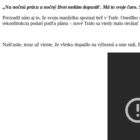
„Na nočnú prácu a nočný život nedám dopustiť. Má to svoje čaro. S
Prezradil nám aj to, že svoju manželku spoznal tiež v Trafe. Onedlho s
rekonštrukcia podarí podľa plánu – nové Trafo sa vtedy malo otvárať 
Našťastie, teraz už vieme, že všetko dopadlo na výbornú a sme radi, že 