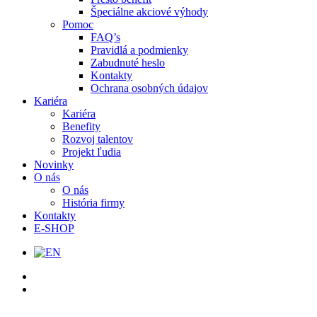
Špeciálne akciové výhody
Pomoc
FAQ’s
Pravidlá a podmienky
Zabudnuté heslo
Kontakty
Ochrana osobných údajov
Kariéra
Kariéra
Benefity
Rozvoj talentov
Projekt ľudia
Novinky
O nás
O nás
História firmy
Kontakty
E-SHOP