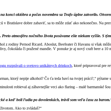
na konci októbra a počas novembra sa Trafo úplne zatvorilo. Otvoren
hcú v Bratislave dobre zabaviť, sa to môže zdať ako nekonečno. Na prer
e. Preto atmosféru nočného života posúvame ešte niekam vyššie. S tým 
ohol z rodiny Pernod Ricard. Aboslut, Beefeater či Havanu si však môž
livy, čokoláda či pražené mandle. V ponuke je aj nový craft beer a 10 
logu rozprávali o svetovo unikátnych drinkoch
, ktoré pripravoval pre 
rman, ktorý nepije alkohol? Čo ťa teda baví na tvojej práci?,“ pýtame 
nulosti robieval aj zábavnejšie veci ako flaring – malé barmanské šou
ické a keď boli ľudia po dovolenkách, trávil som veľa času za barom.
životom. Ako to zvládaš?“