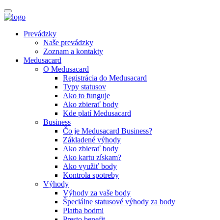
Prevádzky
Naše prevádzky
Zoznam a kontakty
Medusacard
O Medusacard
Registrácia do Medusacard
Typy statusov
Ako to funguje
Ako zbierať body
Kde platí Medusacard
Business
Čo je Medusacard Business?
Základené výhody
Ako zbierať body
Ako kartu získam?
Ako využiť body
Kontrola spotreby
Výhody
Výhody za vaše body
Špeciálne statusové výhody za body
Platba bodmi
Presto benefit