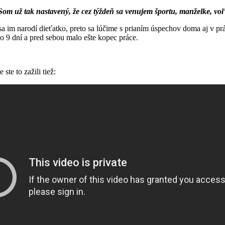
om už tak nastavený, že cez týždeň sa venujem športu, manželke, voľ
a im narodí dieťatko, preto sa lúčime s prianím úspechov doma aj v práci
o 9 dní a pred sebou malo ešte kopec práce.
ste to zažili tiež: