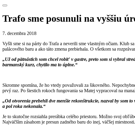
Trafo sme posunuli na vyššiu ú
7. decembra 2018
Vyšli sme si na párty do Trafa a neverili sme vlastným očiam. Klub sa 
palácového baru a ako táto zmena prebiehala. O všetkom sa rozpráva
„Už od pätnástich som chcel robiť v gastre, preto som si vybral st
barmanský kurz, chytilo ma to úplne.“
Skromne spomína, že ho vtedy považovali za šikovného. Nepochybne m
prvý raz. Po šiestich rokoch fungovania sa Matej vypracoval na manažé
„Od otvorenia prebehli dve menšie rekonštrukcie, nazval by som to 
a pol roka nekonala.“
Je to skutočne rozsiahla prerábka celého priestoru. Možno svoj obľú
Najväčším zásahom je presun zadného baru do inej, väčšej miestnosti.