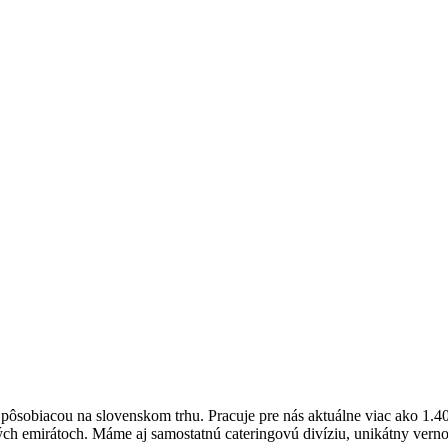
obiacou na slovenskom trhu. Pracuje pre nás aktuálne viac ako 1.40
ých emirátoch. Máme aj samostatnú cateringovú divíziu, unikátny vern