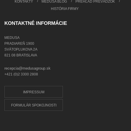
KONTAKTY
MEDUSA BLOG
PREHĽAD PREVÁDZOK
HISTÓRIA FIRMY
KONTAKTNÉ INFORMÁCIE
MEDUSA
PRADIAREŇ 1900
SVÄTOPLUKOVA 2A
821 08 BRATISLAVA
recepcia@medusagroup.sk
+421 (0)2 3300 2808
IMPRESSUM
FORMULÁR SPOKOJNOSTI