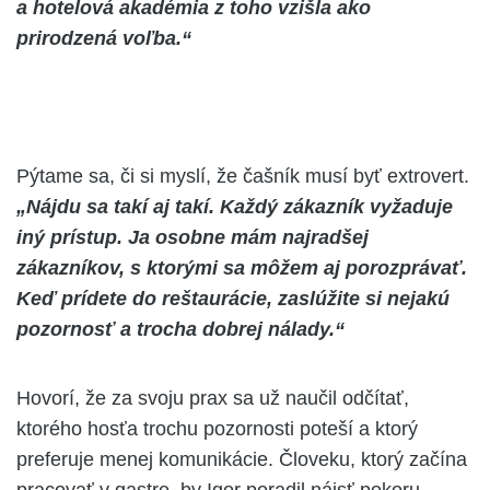
a hotelová akadémia z toho vzišla ako
prirodzená voľba.“
Pýtame sa, či si myslí, že čašník musí byť extrovert.
„Nájdu sa takí aj takí. Každý zákazník vyžaduje
iný prístup. Ja osobne mám najradšej
zákazníkov, s ktorými sa môžem aj porozprávať.
Keď prídete do reštaurácie, zaslúžite si nejakú
pozornosť a trocha dobrej nálady.“
Hovorí, že za svoju prax sa už naučil odčítať,
ktorého hosťa trochu pozornosti poteší a ktorý
preferuje menej komunikácie. Človeku, ktorý začína
pracovať v gastre, by Igor poradil nájsť pokoru,