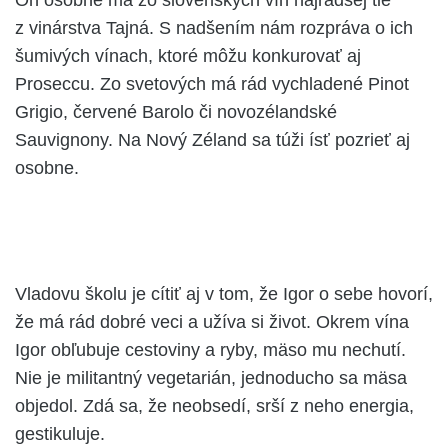
z vinárstva Tajná. S nadšením nám rozpráva o ich
šumivých vínach, ktoré môžu konkurovať aj
Proseccu. Zo svetových má rád vychladené Pinot
Grigio, červené Barolo či novozélandské
Sauvignony. Na Nový Zéland sa túži ísť pozrieť aj
osobne.
Vladovu školu je cítiť aj v tom, že Igor o sebe hovorí,
že má rád dobré veci a užíva si život. Okrem vína
Igor obľubuje cestoviny a ryby, mäso mu nechutí.
Nie je militantný vegetarián, jednoducho sa mäsa
objedol. Zdá sa, že neobsedí, srší z neho energia,
gestikuluje.