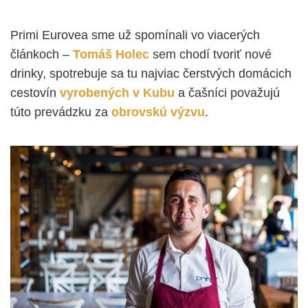
Primi Eurovea sme už spomínali vo viacerých
článkoch –
Tomáš Holec
sem chodí tvoriť nové
drinky, spotrebuje sa tu najviac čerstvých domácich
cestovín
vyrobených v Kubu
a čašníci považujú
túto prevádzku za
obrovskú výzvu
.