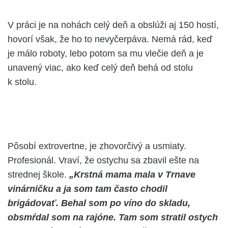
V práci je na nohách celý deň a obslúži aj 150 hostí,
hovorí však, že ho to nevyčerpáva. Nemá rád, keď
je málo roboty, lebo potom sa mu vlečie deň a je
unavený viac, ako keď celý deň behá od stolu
k stolu.
Pôsobí extrovertne, je zhovorčivý a usmiaty.
Profesionál. Vraví, že ostychu sa zbavil ešte na
strednej škole.
„Krstná mama mala v Trnave
vinárničku a ja som tam často chodil
brigádovať. Behal som po víno do skladu,
obsmŕdal som na rajóne. Tam som stratil ostych