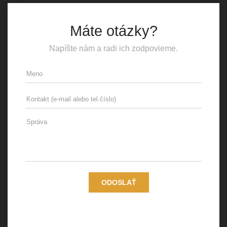
Máte otázky?
Napíšte nám a radi ich zodpovieme.
Osobné údaje dotknutých osôb spracúva spoločnosť
Medusa Services s.r.o., so sídlom Svätoplukova 2A, 821