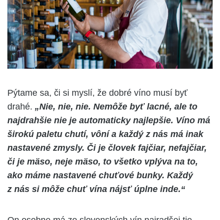
Pýtame sa, či si myslí, že dobré víno musí byť
drahé.
„Nie, nie, nie. Nemôže byť lacné, ale to
najdrahšie nie je automaticky najlepšie. Víno má
širokú paletu chutí, vôní a každý z nás má inak
nastavené zmysly. Či je človek fajčiar, nefajčiar,
či je mäso, neje mäso, to všetko vplýva na to,
ako máme nastavené chuťové bunky. Každý
z nás si môže chuť vína nájsť úplne inde.“
On osobne má zo slovenských vín najradšej tie