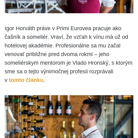
Igor Horváth práve v Primi Eurovea pracuje ako
čašník a someliér. Vraví, že vzťah k vínu má už od
hotelovej akadémie. Profesionálne sa mu začal
venovať približne pred dvoma rokmi – jeho
someliérskym mentorom je Vlado Hronský, s ktorým
sme sa o tejto výnimočnej profesii rozprávali
v
tomto článku
.