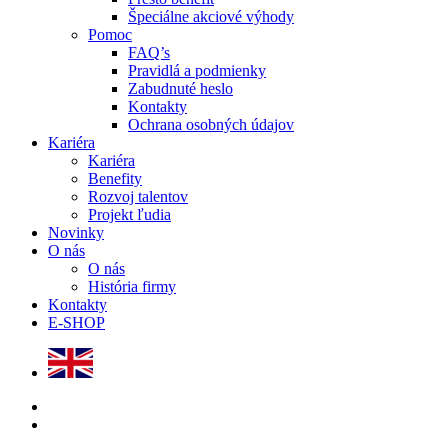
Špeciálne akciové výhody
Pomoc
FAQ’s
Pravidlá a podmienky
Zabudnuté heslo
Kontakty
Ochrana osobných údajov
Kariéra
Kariéra
Benefity
Rozvoj talentov
Projekt ľudia
Novinky
O nás
O nás
História firmy
Kontakty
E-SHOP