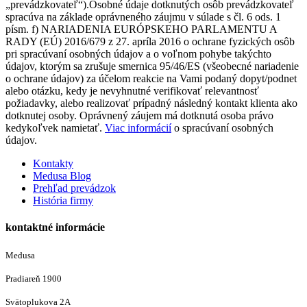
„prevádzkovateľ“).Osobné údaje dotknutých osôb prevádzkovateľ
spracúva na základe oprávneného záujmu v súlade s čl. 6 ods. 1
písm. f) NARIADENIA EURÓPSKEHO PARLAMENTU A
RADY (EÚ) 2016/679 z 27. apríla 2016 o ochrane fyzických osôb
pri spracúvaní osobných údajov a o voľnom pohybe takýchto
údajov, ktorým sa zrušuje smernica 95/46/ES (všeobecné nariadenie
o ochrane údajov) za účelom reakcie na Vami podaný dopyt/podnet
alebo otázku, kedy je nevyhnutné verifikovať relevantnosť
požiadavky, alebo realizovať prípadný následný kontakt klienta ako
dotknutej osoby. Oprávnený záujem má dotknutá osoba právo
kedykoľvek namietať.
Viac informácií
o spracúvaní osobných
údajov.
Kontakty
Medusa Blog
Prehľad prevádzok
História firmy
kontaktné informácie
Medusa
Pradiareň 1900
Svätoplukova 2A