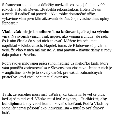
S úsmevom spomína na dôležitý medzník vo svojej funkcii v 90.
rokoch v Hoteli Devín: „Prebehla rekonštrukcia Hotela Devín
a vtedajší riaditeľ mi povedal: Ak urobíte dostatočné tržby,
vybavíme vám prvú klimatizovanú skriňu; čo je vlastne dnes úplný
štandard!“
Vlado však nie je len odborník na koštovanie, ale aj na výrobu
vína.
Na svojich vínach však nepíše, ako voňajú a chutia, ale radí,
čo k nim čítať a čo si pri nich spievať. Môžete ich ochutnať
napríklad v Klubovniach. Napriek tomu, že Klubovne sú pivárne,
veril, že víno v nich má miesto. A mal pravdu – hlavne dámy si rady
dajú pohár ružového.
Popri svojej milovanej práci stihol napísať už niekoľko kníh, ktoré
vám pomôžu zorientovať sa v Slovenskom vinárstve. Jedna z nich je
v angličtine, takže je to skvelý darček pre vašich zahraničných
priateľov, ktorí chcú ochutnať Slovensko.
Tvrdí, že someliér musí mať vzťah aj ku kuchyni. Je veľké plus,
keď aj sám rád varí. Všetko musí byť v synergii.
Je dôležité, aby
bol diplomat
, aby vedel komunikovať s hosťami. Podľa Vlada by
someliér nemal pôsobiť ako individualista – musí to byť tímový
hráč.