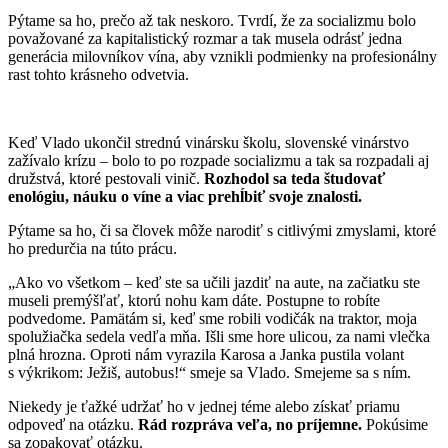
Pýtame sa ho, prečo až tak neskoro. Tvrdí, že za socializmu bolo
považované za kapitalistický rozmar a tak musela odrásť jedna
generácia milovníkov vína, aby vznikli podmienky na profesionálny
rast tohto krásneho odvetvia.
Keď Vlado ukončil strednú vinársku školu, slovenské vinárstvo
zažívalo krízu – bolo to po rozpade socializmu a tak sa rozpadali aj
družstvá, ktoré pestovali vinič.
Rozhodol sa teda študovať
enológiu, náuku o víne a viac prehĺbiť svoje znalosti.
Pýtame sa ho, či sa človek môže narodiť s citlivými zmyslami, ktoré
ho predurčia na túto prácu.
„Ako vo všetkom – keď ste sa učili jazdiť na aute, na začiatku ste
museli premýšľať, ktorú nohu kam dáte. Postupne to robíte
podvedome. Pamätám si, keď sme robili vodičák na traktor, moja
spolužiačka sedela vedľa mňa. Išli sme hore ulicou, za nami vlečka
plná hrozna. Oproti nám vyrazila Karosa a Janka pustila volant
s výkrikom: Ježiš, autobus!“ smeje sa Vlado. Smejeme sa s ním.
Niekedy je ťažké udržať ho v jednej téme alebo získať priamu
odpoveď na otázku.
Rád rozpráva veľa, no príjemne.
Pokúsime
sa zopakovať otázku.