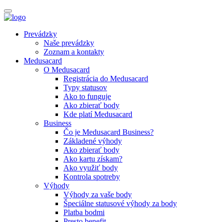
Prevádzky
Naše prevádzky
Zoznam a kontakty
Medusacard
O Medusacard
Registrácia do Medusacard
Typy statusov
Ako to funguje
Ako zbierať body
Kde platí Medusacard
Business
Čo je Medusacard Business?
Základené výhody
Ako zbierať body
Ako kartu získam?
Ako využiť body
Kontrola spotreby
Výhody
Výhody za vaše body
Špeciálne statusové výhody za body
Platba bodmi
Presto benefit