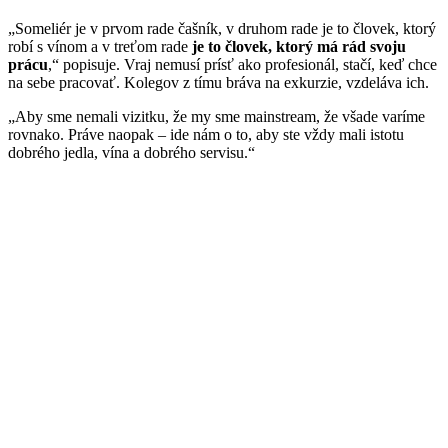
„Someliér je v prvom rade čašník, v druhom rade je to človek, ktorý
robí s vínom a v treťom rade
je to človek, ktorý má rád svoju
prácu
,“ popisuje. Vraj nemusí prísť ako profesionál, stačí, keď chce
na sebe pracovať. Kolegov z tímu bráva na exkurzie, vzdeláva ich.
„Aby sme nemali vizitku, že my sme mainstream, že všade varíme
rovnako. Práve naopak – ide nám o to, aby ste vždy mali istotu
dobrého jedla, vína a dobrého servisu.“