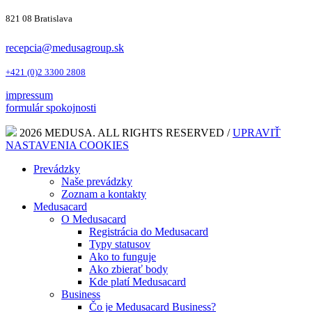
821 08 Bratislava
recepcia@medusagroup.sk
+421 (0)2 3300 2808
impressum
formulár spokojnosti
2026 MEDUSA. ALL RIGHTS RESERVED /
UPRAVIŤ
NASTAVENIA COOKIES
Prevádzky
Naše prevádzky
Zoznam a kontakty
Medusacard
O Medusacard
Registrácia do Medusacard
Typy statusov
Ako to funguje
Ako zbierať body
Kde platí Medusacard
Business
Čo je Medusacard Business?