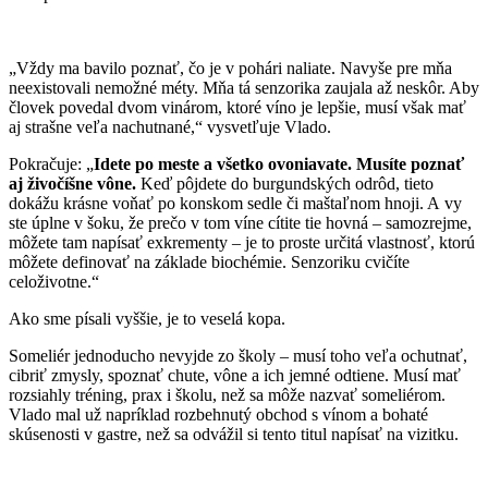
„Vždy ma bavilo poznať, čo je v pohári naliate. Navyše pre mňa
neexistovali nemožné méty. Mňa tá senzorika zaujala až neskôr. Aby
človek povedal dvom vinárom, ktoré víno je lepšie, musí však mať
aj strašne veľa nachutnané,“ vysvetľuje Vlado.
Pokračuje: „
Idete po meste a všetko ovoniavate. Musíte poznať
aj živočíšne vône.
Keď pôjdete do burgundských odrôd, tieto
dokážu krásne voňať po konskom sedle či maštaľnom hnoji. A vy
ste úplne v šoku, že prečo v tom víne cítite tie hovná – samozrejme,
môžete tam napísať exkrementy – je to proste určitá vlastnosť, ktorú
môžete definovať na základe biochémie. Senzoriku cvičíte
celoživotne.“
Ako sme písali vyššie, je to veselá kopa.
Someliér jednoducho nevyjde zo školy – musí toho veľa ochutnať,
cibriť zmysly, spoznať chute, vône a ich jemné odtiene. Musí mať
rozsiahly tréning, prax i školu, než sa môže nazvať someliérom.
Vlado mal už napríklad rozbehnutý obchod s vínom a bohaté
skúsenosti v gastre, než sa odvážil si tento titul napísať na vizitku.