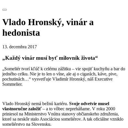
Vlado Hronský, vinár a
hedonista
13. decembra 2017
„Každý vinár musí byť milovník života“
„Someliér tvorí kľúč k celému zážitku – vie spojiť kuchyňu a bar do
jedného celku. Nie je to len o víne, ale aj o cigarách, káve, pive,
pochutinách…“ vysvetľuje Vladimír Hronský, náš Executive
Sommelier.
Vlado Hronský nemá bežnú kariéru.
Svoje odvetvie musel
vlastnoručne založiť
– a to vôbec nepreháňame. V roku 2000
priniesol na Ministerstvo Vnútra stanovy občianskeho združenia,
ktoré sa neskôr stalo Asociáciou someliérov. A tak oficiálne vzniklo
someliérstvo na Slovensku.