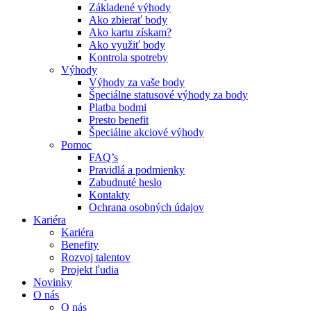
Základené výhody
Ako zbierať body
Ako kartu získam?
Ako využiť body
Kontrola spotreby
Výhody
Výhody za vaše body
Špeciálne statusové výhody za body
Platba bodmi
Presto benefit
Špeciálne akciové výhody
Pomoc
FAQ’s
Pravidlá a podmienky
Zabudnuté heslo
Kontakty
Ochrana osobných údajov
Kariéra
Kariéra
Benefity
Rozvoj talentov
Projekt ľudia
Novinky
O nás
O nás