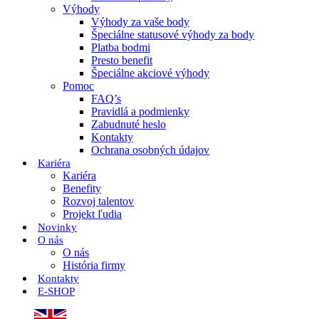
Výhody
Výhody za vaše body
Špeciálne statusové výhody za body
Platba bodmi
Presto benefit
Špeciálne akciové výhody
Pomoc
FAQ’s
Pravidlá a podmienky
Zabudnuté heslo
Kontakty
Ochrana osobných údajov
Kariéra
Kariéra
Benefity
Rozvoj talentov
Projekt ľudia
Novinky
O nás
O nás
História firmy
Kontakty
E-SHOP