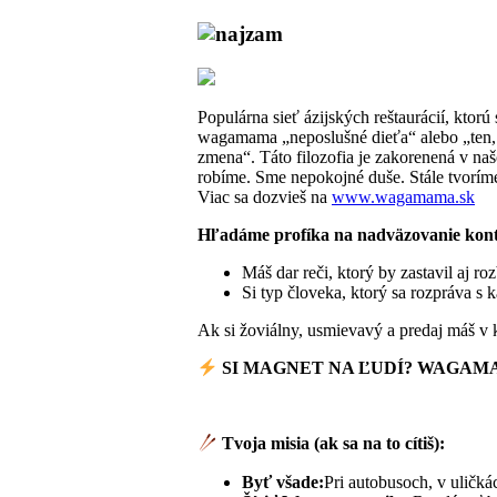
Populárna sieť ázijských reštaurácií, ktor
wagamama „neposlušné dieťa“ alebo „ten, 
zmena“. Táto filozofia je zakorenená v naš
robíme. Sme nepokojné duše. Stále tvoríme
Viac sa dozvieš na
www.wagamama.sk
Hľadáme profíka na nadväzovanie kon
Máš dar reči, ktorý by zastavil aj r
Si typ človeka, ktorý sa rozpráva 
Ak si žoviálny, usmievavý a predaj máš v 
SI MAGNET NA ĽUDÍ? WAGAM
Tvoja misia (ak sa na to cítiš):
Byť všade:
Pri autobusoch, v uličká