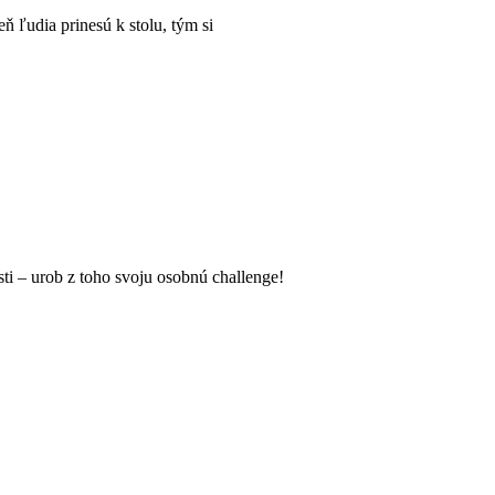
eň ľudia prinesú k stolu, tým si
sti – urob z toho svoju osobnú challenge!