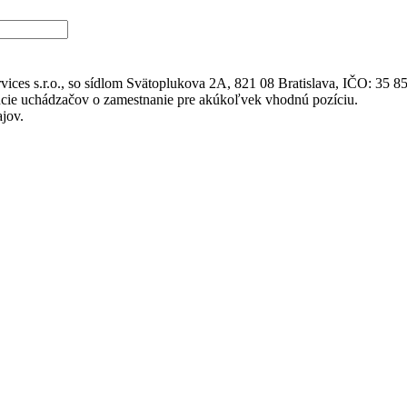
ces s.r.o., so sídlom Svätoplukova 2A, 821 08 Bratislava, IČO: 35 85
cie uchádzačov o zamestnanie pre akúkoľvek vhodnú pozíciu.
jov.