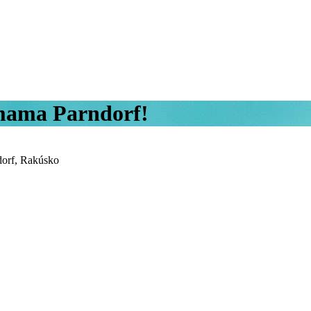
mama Parndorf!
dorf, Rakúsko