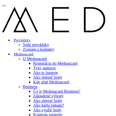
Prevádzky
Naše prevádzky
Zoznam a kontakty
Medusacard
O Medusacard
Registrácia do Medusacard
Typy statusov
Ako to funguje
Ako zbierať body
Kde platí Medusacard
Business
Čo je Medusacard Business?
Základené výhody
Ako zbierať body
Ako kartu získam?
Ako využiť body
Kontrola spotreby