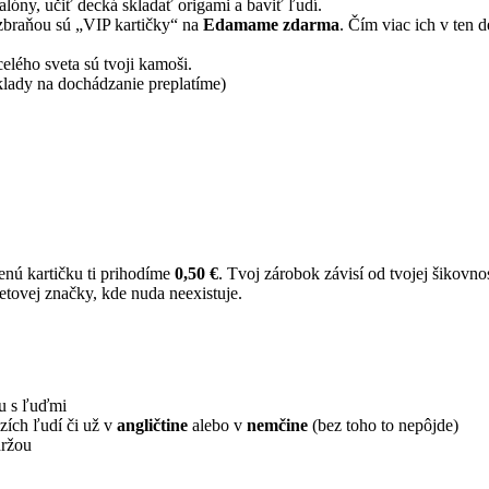
lóny, učiť decká skladať origami a baviť ľudí.
zbraňou sú „VIP kartičky“ na
Edamame zdarma
. Čím viac ich v ten d
 celého sveta sú tvoji kamoši.
lady na dochádzanie preplatíme)
enú kartičku ti prihodíme
0,50 €
. Tvoj zárobok závisí od tvojej šikovno
tovej značky, kde nuda neexistuje.
iu s ľuďmi
zích ľudí či už v
angličtine
alebo v
nemčine
(bez toho to nepôjde)
držou