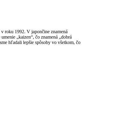
ili v roku 1992. V japončine znamená
e umenie „kaizen“, čo znamená „dobrá
 sme hľadali lepšie spôsoby vo všetkom, čo