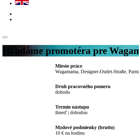
Hľadáme promotéra pre Waga
Miesto práce
Wagamama, Designer-Outlet-Straße, Parn
Druh pracovného pomeru
dohoda
Termín nástupu
ihneď | dohodou
Mzdové podmienky (brutto)
10 € na hodinu