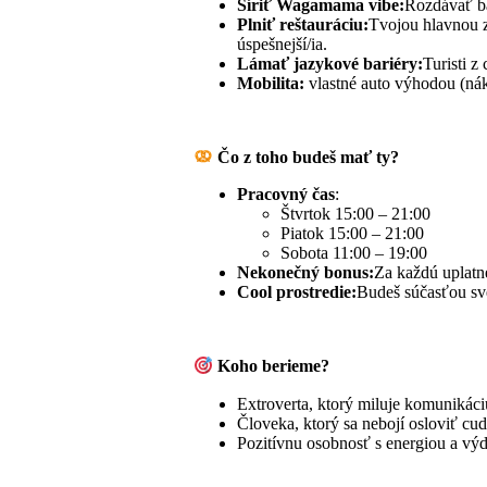
Šíriť Wagamama vibe:
Rozdávať ba
Plniť reštauráciu:
Tvojou hlavnou 
úspešnejší/ia.
Lámať jazykové bariéry:
Turisti z
Mobilita:
vlastné auto výhodou (nák
Čo z toho budeš mať ty?
Pracovný čas
:
Štvrtok 15:00 – 21:00
Piatok 15:00 – 21:00
Sobota 11:00 – 19:00
Nekonečný bonus:
Za každú uplatn
Cool prostredie:
Budeš súčasťou sve
Koho berieme?
Extroverta, ktorý miluje komunikác
Človeka, ktorý sa nebojí osloviť cud
Pozitívnu osobnosť s energiou a vý