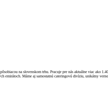
obiacou na slovenskom trhu. Pracuje pre nás aktuálne viac ako 1.40
ých emirátoch. Máme aj samostatnú cateringovú divíziu, unikátny vern