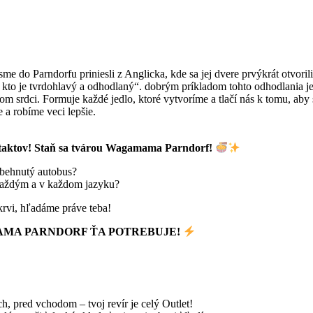
ú sme do Parndorfu priniesli z Anglicka, kde sa jej dvere prvýkrát otvor
kto je tvrdohlavý a odhodlaný“. dobrým príkladom tohto odhodlania j
om srdci. Formuje každé jedlo, ktoré vytvoríme a tlačí nás k tomu, aby
 a robíme veci lepšie.
taktov! Staň sa tvárou Wagamama Parndorf!
ozbehnutý autobus?
s každým a v každom jazyku?
krvi, hľadáme práve teba!
AMA PARNDORF ŤA POTREBUJE!
ch, pred vchodom – tvoj revír je celý Outlet!