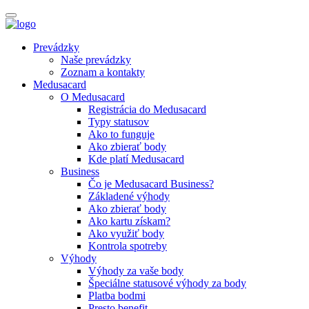
Prevádzky
Naše prevádzky
Zoznam a kontakty
Medusacard
O Medusacard
Registrácia do Medusacard
Typy statusov
Ako to funguje
Ako zbierať body
Kde platí Medusacard
Business
Čo je Medusacard Business?
Základené výhody
Ako zbierať body
Ako kartu získam?
Ako využiť body
Kontrola spotreby
Výhody
Výhody za vaše body
Špeciálne statusové výhody za body
Platba bodmi
Presto benefit