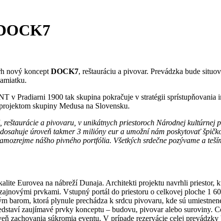
t DOCK7
trh nový koncept
DOCK7
, reštauráciu a pivovar. Prevádzka bude situo
pamiatku.
T v Pradiarni 1900 tak skupina pokračuje v stratégii sprístupňovania
 projektom skupiny Medusa na Slovensku.
eštaurácie a pivovaru, v unikátnych priestoroch Národnej kultúrnej 
ie dosahuje úroveň takmer 3 milióny eur a umožní nám poskytovať špič
samozrejme nášho pivného portfólia. Všetkých srdečne pozývame a teším
te Eurovea na nábreží Dunaja. Architekti projektu navrhli priestor, k
zajnovými prvkami. Vstupný portál do priestoru o celkovej ploche 1 
tným barom, ktorá plynule prechádza k srdcu pivovaru, kde sú umiestnen
edstaví zaujímavé prvky konceptu – budovu, pivovar alebo suroviny. 
eň zachovania súkromia eventu. V prípade rezervácie celej prevádzky b