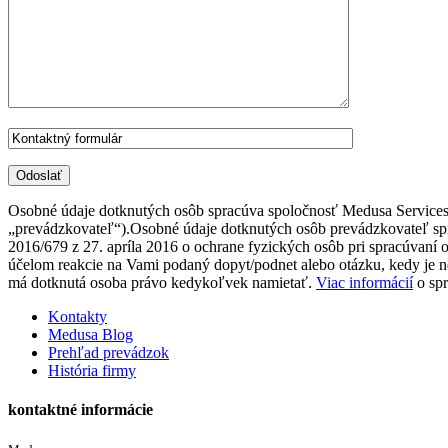
Osobné údaje dotknutých osôb spracúva spoločnosť Medusa Services s
„prevádzkovateľ“).Osobné údaje dotknutých osôb prevádzkovat
2016/679 z 27. apríla 2016 o ochrane fyzických osôb pri spracúvaní
účelom reakcie na Vami podaný dopyt/podnet alebo otázku, kedy je n
má dotknutá osoba právo kedykoľvek namietať.
Viac informácií
o spr
Kontakty
Medusa Blog
Prehľad prevádzok
História firmy
kontaktné informácie