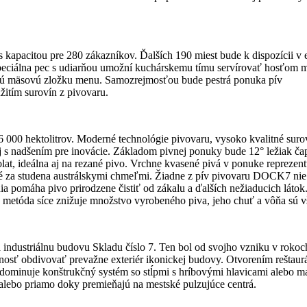
s kapacitou pre 280 zákazníkov. Ďalších 190 miest bude k dispozícii 
 špeciálna pec s udiarňou umožní kuchárskemu tímu servírovať hosťom
ntnú mäsovú zložku menu. Samozrejmosťou bude pestrá ponuka pív
itím surovín z pivovaru.
000 hektolitrov. Moderné technológie pivovaru, vysoko kvalitné sur
aj s nadšením pre inovácie. Základom pivnej ponuky bude 12° ležiak ča
t, ideálna aj na rezané pivo. Vrchne kvasené pivá v ponuke repreze
 studena austrálskymi chmeľmi. Žiadne z pív pivovaru DOCK7 nie je p
ia pomáha pivo prirodzene čistiť od zákalu a ďalších nežiaducich látok
to metóda síce znižuje množstvo vyrobeného piva, jeho chuť a vôňa sú 
ndustriálnu budovu Skladu číslo 7. Ten bol od svojho vzniku v rokoch
nosť obdivovať prevažne exteriér ikonickej budovy. Otvorením rešta
toru dominuje konštrukčný systém so stĺpmi s hríbovými hlavicami alebo 
 alebo priamo doky premieňajú na mestské pulzujúce centrá.