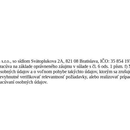
.r.o., so sídlom Svätoplukova 2A, 821 08 Bratislava, IČO: 35 854 19
eľ spracúva na základe oprávneného záujmu v súlade s čl. 6 od
 osobných údajov a o voľnom pohybe takýchto údajov, ktorým sa zrušuj
evyhnutné verifikovať relevantnosť požiadavky, alebo realizovať príp
acúvaní osobných údajov.