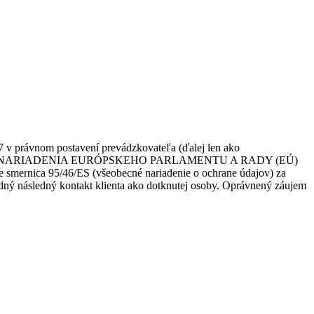
7 v právnom postavení prevádzkovateľa (ďalej len ako
s. 1 písm. f) NARIADENIA EURÓPSKEHO PARLAMENTU A RADY (EÚ)
e smernica 95/46/ES (všeobecné nariadenie o ochrane údajov) za
adný následný kontakt klienta ako dotknutej osoby. Oprávnený záujem