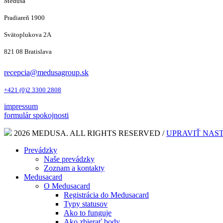
Medusa
Pradiareň 1900
Svätoplukova 2A
821 08 Bratislava
recepcia@medusagroup.sk
+421 (0)2 3300 2808
impressum
formulár spokojnosti
2026 MEDUSA. ALL RIGHTS RESERVED /
UPRAVIŤ NAS
Prevádzky
Naše prevádzky
Zoznam a kontakty
Medusacard
O Medusacard
Registrácia do Medusacard
Typy statusov
Ako to funguje
Ako zbierať body