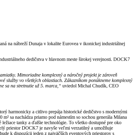
vaná na nábreží Dunaja v lokalite Eurovea v ikonickej industriálnej
 industriálneho dedičstva v hlavnom meste širokej verejnosti. DOCK7
pamiatky. Mimoriadne komplexný a náročný projekt je zároveň
kové služby vo všetkých oblastiach. Zákazníkom ponúkneme komplexný
e sa na stretnutie už 5. marca,“
uviedol Michal Chudík, CEO
torý harmonicky a citlivo prepája historické dedičstvo s modernými
600 m² sa nachádza priamo pod námestím so sochou generála Milana
é ležiace tanky a ďalšie technológie. To všetko dostupné pre oko
Celý priestor DOCK7 je navyše veľmi verzatilný a umožňuje
ude k dispozícii jeden z najväčších eventových priestorov s