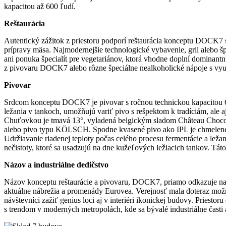
kapacitou až 600 ľudí.
Reštaurácia
Autentický zážitok z priestoru podporí reštaurácia konceptu DOCK7 
prípravy mäsa. Najmodernejšie technologické vybavenie, gril alebo
ani ponuka špecialít pre vegetariánov, ktorá vhodne doplní domina
z pivovaru DOCK7 alebo rôzne špeciálne nealkoholické nápoje s využ
Pivovar
Srdcom konceptu DOCK7 je pivovar s ročnou technickou kapacitou 6 
ležania v tankoch, umožňujú variť pivo s rešpektom k tradíciám, ale 
Chuťovkou je tmavá 13°, vyladená belgickým sladom Château Chocola
alebo pivo typu KÖLSCH. Spodne kvasené pivo ako IPL je chmelené za
Udržiavanie riadenej teploty počas celého procesu fermentácie a ležan
nečistoty, ktoré sa usadzujú na dne kužeľových ležiacich tankov. Tá
Názov a industriálne dedičstvo
Názov konceptu reštaurácie a pivovaru, DOCK7, priamo odkazuje na i
aktuálne nábrežia a promenády Eurovea. Verejnosť mala doteraz mož
návštevníci zažiť genius loci aj v interiéri ikonickej budovy. Pries
s trendom v moderných metropolách, kde sa bývalé industriálne časti