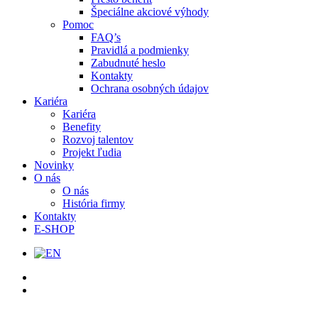
Špeciálne akciové výhody
Pomoc
FAQ’s
Pravidlá a podmienky
Zabudnuté heslo
Kontakty
Ochrana osobných údajov
Kariéra
Kariéra
Benefity
Rozvoj talentov
Projekt ľudia
Novinky
O nás
O nás
História firmy
Kontakty
E-SHOP