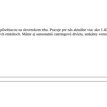
obiacou na slovenskom trhu. Pracuje pre nás aktuálne viac ako 1.40
ých emirátoch. Máme aj samostatnú cateringovú divíziu, unikátny vern