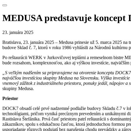
MEDUSA predstavuje koncep
23. januára 2025
Bratislava, 23. januára 2025 – Medusa prinesie už 5. marca 2025 na 
budove Sklad č. 7, ktorú v roku 1986 vyhlásili za Národnú kultúrnu 
Po reštaurácii WERK v Jurkovičovej teplárni a remeselnom bistre MIN
bude rozsahom, komplexnosťou, ako aj výškou investície, najväčším
„S veľkým nadšením sa pripravujeme na otvorenie konceptu DOCK7, r
najväčšou investíciou skupiny Medusa na Slovensku. Výška investíc
vnemový zážitok z industriálneho priestoru, ponuky jedál, nápojov a 
skupiny Medusa.
Priestor
DOCK7 obsadí celé prvé nadzemné podlažie budovy Skladu č.7 v lokali
technológiami, pričom vyniká precíznym prevedením a unikátnymi di
Rastislava Štefánika. Prvá časť priestoru patrí reštaurácii s dominan
zákazníkov, spolu s edukačnou časťou, ktorá jednoduchou formou pr
usporiadanie rôznych podujatí bez narušenia chodu prevádzky a zárov