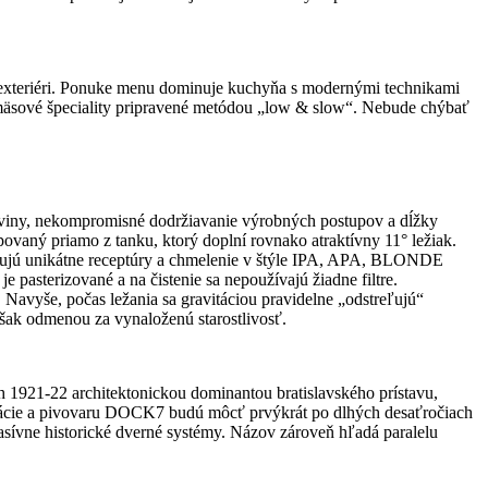
v exteriéri. Ponuke menu dominuje kuchyňa s modernými technikami
 mäsové špeciality pripravené metódou „low & slow“. Nebude chýbať
oviny, nekompromisné dodržiavanie výrobných postupov a dĺžky
povaný priamo z tanku, ktorý doplní rovnako atraktívny 11° ležiak.
ntujú unikátne receptúry a chmelenie v štýle IPA, APA, BLONDE
asterizované a na čistenie sa nepoužívajú žiadne filtre.
. Navyše, počas ležania sa gravitáciou pravidelne „odstreľujú“
však odmenou za vynaloženú starostlivosť.
 1921-22 architektonickou dominantou bratislavského prístavu,
urácie a pivovaru DOCK7 budú môcť prvýkrát po dlhých desaťročiach
masívne historické dverné systémy. Názov zároveň hľadá paralelu